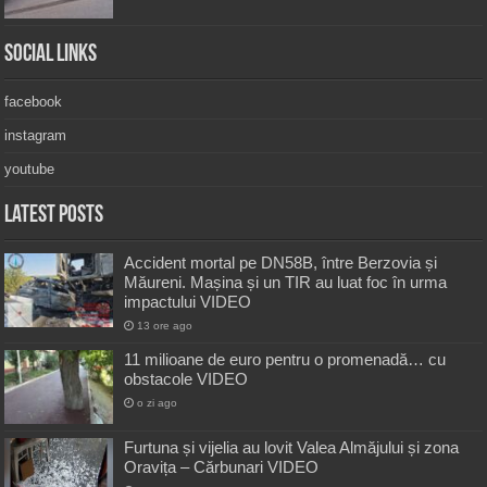
Social Links
facebook
instagram
youtube
Latest Posts
Accident mortal pe DN58B, între Berzovia și
Măureni. Mașina și un TIR au luat foc în urma
impactului VIDEO
13 ore ago
11 milioane de euro pentru o promenadă… cu
obstacole VIDEO
o zi ago
Furtuna și vijelia au lovit Valea Almăjului și zona
Oravița – Cărbunari VIDEO