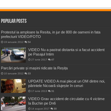
Popular Posts
Protestul ia amploare la Resita, in jur de 800 de oameni in fata
prefecturii VIDEO/FOTO
19 ianuarie 2012
54
VIDEO Nu a pastrat distanta si a facut accident
pe Pasajul Intim
27 iunie 2017
47
Parcări private și mașini ridicate la Reșița
10 ianuarie 2012
33
UPDATE VIDEO A mai plecat un OM dintre noi,
părintele Nicoară slujește în ceruri
17 iunie 2013
31
VIDEO Grav accident de circulatie cu 4 victime
la Buchin pe Dn6
14 august 2017
30