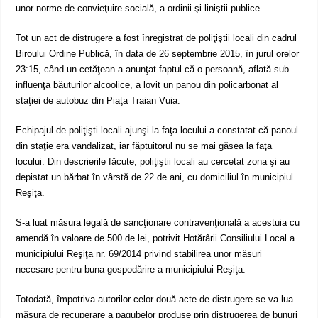
unor norme de convieţuire socială, a ordinii şi liniştii publice.
Tot un act de distrugere a fost înregistrat de poliţiştii locali din cadrul
Biroului Ordine Publică, în data de 26 septembrie 2015, în jurul orelor
23:15, când un cetăţean a anunţat faptul că o persoană, aflată sub
influenţa băuturilor alcoolice, a lovit un panou din policarbonat al
staţiei de autobuz din Piaţa Traian Vuia.
Echipajul de poliţişti locali ajunşi la faţa locului a constatat că panoul
din staţie era vandalizat, iar făptuitorul nu se mai găsea la faţa
locului. Din descrierile făcute, poliţiştii locali au cercetat zona şi au
depistat un bărbat în vârstă de 22 de ani, cu domiciliul în municipiul
Reşiţa.
S-a luat măsura legală de sancţionare contravenţională a acestuia cu
amendă în valoare de 500 de lei, potrivit Hotărârii Consiliului Local a
municipiului Reşiţa nr. 69/2014 privind stabilirea unor măsuri
necesare pentru buna gospodărire a municipiului Reşiţa.
Totodată, împotriva autorilor celor două acte de distrugere se va lua
măsura de recuperare a pagubelor produse prin distrugerea de bunuri