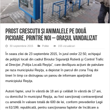
Miresme de lavandă, mentă și flori de vară și râsete de copii la Carașova VIDEO
ANUNȚ OPRIRE APĂ în Reșița – avarie – 04.08.2026 – str. Văliugului și Plasto
ANUNŢ OPRIRE APĂ în CARANSEBEȘ – 04.08.2026 – avarie – Calea Severinu
Prost crescuții și animalele pe două
picioare, printre noi – Orașul vandalizat
30 septembrie 2015
Politie
155 vizualizari
În seara zilei de 23 septembrie 2015, în jurul orelor 22:50, echipajul
de poliţişti locali din cadrul Biroului Siguranţă Rutieră şi Control Trafic
al Direcţiei „Poliţia Locală Reşiţa”, care desfăşura acţiuni de patrulare
pe raza municipiului Reşiţa, a depistat în parcul din zona Triaj doi
tineri în timp ce distrugeau un panou de informare aparţinând
municipiului Reşiţa.
Autorii faptei, unul în vârstă de 18 ani şi celălalt în vârstă de 17 ani,
cu domiciliul în municipiul Reşiţa, au fost sancţionaţi contravenţional
cu amendă în valoare totală de 600 de lei, conform prevederilor Legii
nr.61/199, republicată, pentru sancţionarea faptelor de încălcare a