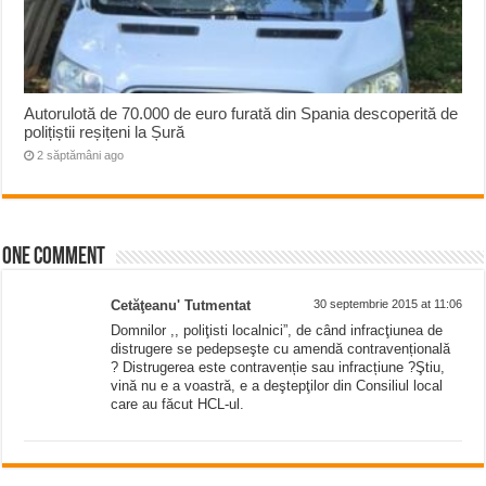
Autorulotă de 70.000 de euro furată din Spania descoperită de
polițiștii reșițeni la Șură
2 săptămâni ago
One comment
Cetăţeanu' Tutmentat
30 septembrie 2015 at 11:06
Domnilor ,, poliţisti localnici”, de când infracţiunea de
distrugere se pedepseşte cu amendă contravențională
? Distrugerea este contravenție sau infracțiune ?Ştiu,
vină nu e a voastră, e a deştepţilor din Consiliul local
care au făcut HCL-ul.