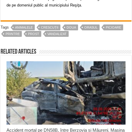
de pe domeniul public al municipiului Reşiţa.
Tags
ANIMALELE
CRESCUȚII
DOUA
ORASUL
PICIOARE
PRINTRE
PROST
VANDALIZAT
Related Articles
Accident mortal pe DN58B, între Berzovia și Măureni. Mașina