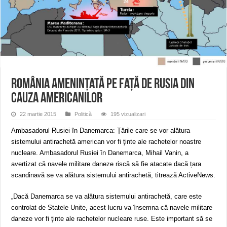
ANUNȚ OPRIRE APĂ în Reșița – avarie – 04.08.2026 – str. Văliugului și Plasto
ANUNŢ OPRIRE APĂ în CARANSEBEȘ – 04.08.2026 – avarie – Calea Severinu
ANUNŢ OPRIRE APĂ în CARANSEBEȘ avarie
România amenințată pe față de Rusia din
cauza americanilor
22 martie 2015
Politică
195 vizualizari
Ambasadorul Rusiei în Danemarca: Țările care se vor alătura
sistemului antirachetă american vor fi ţinte ale rachetelor noastre
nucleare. Ambasadorul Rusiei în Danemarca, Mihail Vanin, a
avertizat că navele militare daneze riscă să fie atacate dacă țara
scandinavă se va alătura sistemului antirachetă, titrează ActiveNews.
„Dacă Danemarca se va alătura sistemului antirachetă, care este
controlat de Statele Unite, acest lucru va însemna că navele militare
daneze vor fi ţinte ale rachetelor nucleare ruse. Este important să se