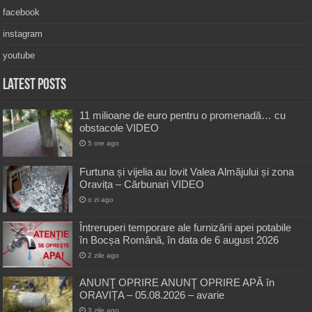
facebook
instagram
youtube
Latest Posts
11 milioane de euro pentru o promenadă… cu
obstacole VIDEO
5 ore ago
Furtuna și vijelia au lovit Valea Almăjului și zona
Oravița – Cărbunari VIDEO
o zi ago
Întreruperi temporare ale furnizării apei potabile
în Bocșa Română, în data de 6 august 2026
2 zile ago
ANUNŢ OPRIRE ANUNŢ OPRIRE APĂ în
ORAVIȚA – 05.08.2026 – avarie
3 zile ago