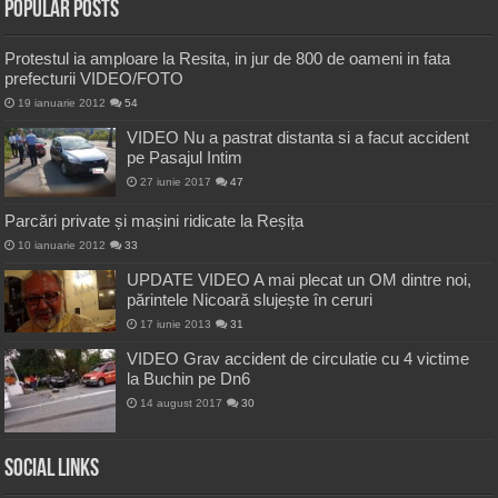
Popular Posts
Protestul ia amploare la Resita, in jur de 800 de oameni in fata
prefecturii VIDEO/FOTO
19 ianuarie 2012
54
VIDEO Nu a pastrat distanta si a facut accident
pe Pasajul Intim
27 iunie 2017
47
Parcări private și mașini ridicate la Reșița
10 ianuarie 2012
33
UPDATE VIDEO A mai plecat un OM dintre noi,
părintele Nicoară slujește în ceruri
17 iunie 2013
31
VIDEO Grav accident de circulatie cu 4 victime
la Buchin pe Dn6
14 august 2017
30
Social Links