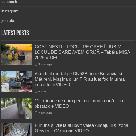
facebook
instagram
youtube
Latest Posts
COSTINEȘTI – LOCUL PE CARE ÎL IUBIM,
LOCUL DE CARE AVEM GRIJĂ – Tabăra MISA
2026 VIDEO
3 ore ago
Accident mortal pe DN58B, între Berzovia și
Măureni. Mașina și un TIR au luat foc în urma
impactului VIDEO
o zi ago
11 milioane de euro pentru o promenadă… cu
obstacole VIDEO
2 zile ago
Furtuna și vijelia au lovit Valea Almăjului și zona
Oravița – Cărbunari VIDEO