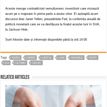
Aceste mesaje contradictorii nemulțumesc investitorii care mizează
acum pe o majorare în prima parte a anului viitor. Ei așteaptă acum
discursul dnei Janet Yellen, președintele Fed, la conferința anuală de
politică monetară care se va desfășura la finalul acestei luni în SUA,
la Jackson Hole.​
​Sunt folosite date și informații disponibile până la oră 14:00​​
Tags
EURO
IUBIRE
LANTUL
LUNI
MAXIMUL
RUPT
S-A
ULTIMEI
URCAT
Related Articles