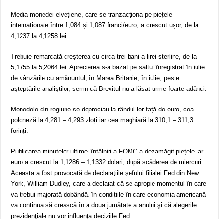
Media monedei elvețiene, care se tranzacționa pe piețele
internaționale între 1,084 și 1,087 franci/euro, a crescut ușor, de la
4,1237 la 4,1258 lei.
Trebuie remarcată creșterea cu circa trei bani a lirei sterline, de la
5,1755 la 5,2064 lei. Aprecierea s-a bazat pe saltul înregistrat în iulie
de vânzările cu amănuntul, în Marea Britanie, în iulie, peste
aşteptările analiştilor, semn că Brexitul nu a lăsat urme foarte adânci.
Monedele din regiune se depreciau la rândul lor față de euro, cea
poloneză la 4,281 – 4,293 zloți iar cea maghiară la 310,1 – 311,3
forinți.
Publicarea minutelor ultimei întâlniri a FOMC a dezamăgit piețele iar
euro a crescut la 1,1286 – 1,1332 dolari, după scăderea de miercuri.
Aceasta a fost provocată de declarațiile șefului filialei Fed din New
York, William Dudley, care a declarat că se apropie momentul în care
va trebui majorată dobândă, în condițiile în care economia americană
va continua să crească în a doua jumătate a anului şi că alegerile
prezidenţiale nu vor influenţa deciziile Fed.