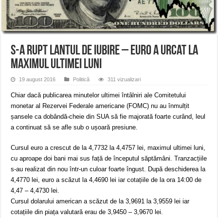
Ștrandul Termal Ring din Oravița – locul unde natura a ascuns un izvor de sănă
Miresme de lavandă, mentă și flori de vară și râsete de copii la Carașova VIDEO
ANUNȚ OPRIRE APĂ în Reșița – avarie – 04.08.2026 – str. Văliugului și Plasto
S-a rupt lantul de iubire – Euro a urcat la
maximul ultimei luni
19 august 2016
Politică
311 vizualizari
Chiar dacă publicarea minutelor ultimei întâlniri ale Comitetului
monetar al Rezervei Federale americane (FOMC) nu au înmulțit
șansele ca dobândă-cheie din SUA să fie majorată foarte curând, leul
a continuat să se afle sub o ușoară presiune.
Cursul euro a crescut de la 4,7732 la 4,4757 lei, maximul ultimei luni,
cu aproape doi bani mai sus față de începutul săptămâni. Tranzacțiile
s-au realizat din nou într-un culoar foarte îngust. După deschiderea la
4,4770 lei, euro a scăzut la 4,4690 lei iar cotațiile de la ora 14:00 de
4,47 – 4,4730 lei.
Cursul dolarului american a scăzut de la 3,9691 la 3,9559 lei iar
cotațiile din piața valutară erau de 3,9450 – 3,9670 lei.