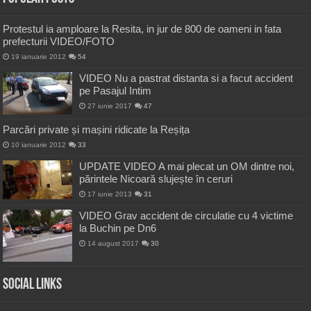
Protestul ia amploare la Resita, in jur de 800 de oameni in fata
prefecturii VIDEO/FOTO
19 ianuarie 2012
54
VIDEO Nu a pastrat distanta si a facut accident
pe Pasajul Intim
27 iunie 2017
47
Parcări private și mașini ridicate la Reșița
10 ianuarie 2012
33
UPDATE VIDEO A mai plecat un OM dintre noi,
părintele Nicoară slujește în ceruri
17 iunie 2013
31
VIDEO Grav accident de circulatie cu 4 victime
la Buchin pe Dn6
14 august 2017
30
Social Links