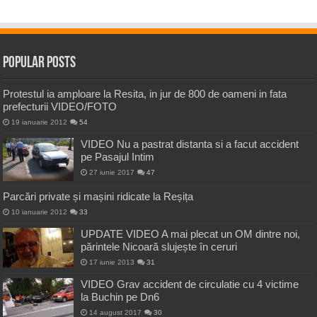
Popular Posts
Protestul ia amploare la Resita, in jur de 800 de oameni in fata
prefecturii VIDEO/FOTO
19 ianuarie 2012
54
VIDEO Nu a pastrat distanta si a facut accident
pe Pasajul Intim
27 iunie 2017
47
Parcări private și mașini ridicate la Reșița
10 ianuarie 2012
33
UPDATE VIDEO A mai plecat un OM dintre noi,
părintele Nicoară slujește în ceruri
17 iunie 2013
31
VIDEO Grav accident de circulatie cu 4 victime
la Buchin pe Dn6
14 august 2017
30