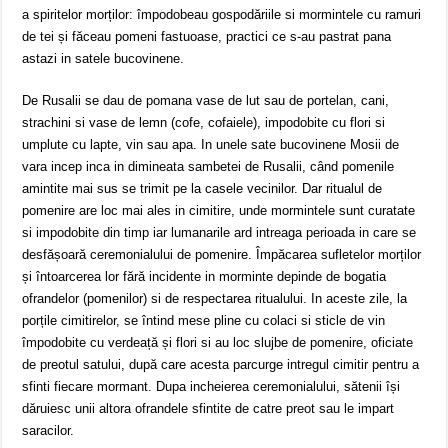
a spiritelor morților: împodobeau gospodăriile si mormintele cu ramuri
de tei și făceau pomeni fastuoase, practici ce s-au pastrat pana
astazi in satele bucovinene.
De Rusalii se dau de pomana vase de lut sau de portelan, cani,
strachini si vase de lemn (cofe, cofaiele), impodobite cu flori si
umplute cu lapte, vin sau apa. In unele sate bucovinene Mosii de
vara incep inca in dimineata sambetei de Rusalii, când pomenile
amintite mai sus se trimit pe la casele vecinilor. Dar ritualul de
pomenire are loc mai ales in cimitire, unde mormintele sunt curatate
si impodobite din timp iar lumanarile ard intreaga perioada in care se
desfășoară ceremonialului de pomenire. Împăcarea sufletelor morților
și întoarcerea lor fără incidente in morminte depinde de bogatia
ofrandelor (pomenilor) si de respectarea ritualului. In aceste zile, la
porțile cimitirelor, se întind mese pline cu colaci si sticle de vin
împodobite cu verdeață și flori si au loc slujbe de pomenire, oficiate
de preotul satului, după care acesta parcurge intregul cimitir pentru a
sfinti fiecare mormant. Dupa incheierea ceremonialului, sătenii își
dăruiesc unii altora ofrandele sfintite de catre preot sau le impart
saracilor.