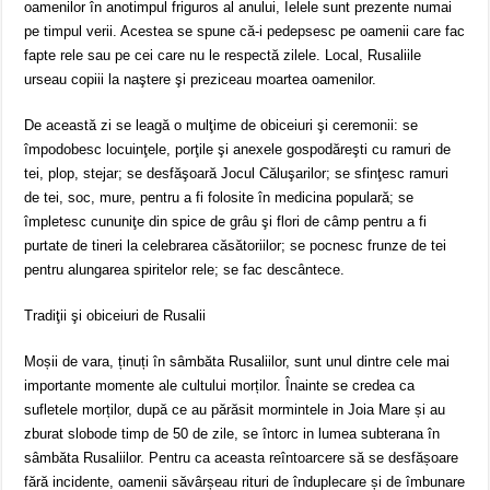
oamenilor în anotimpul friguros al anului, Ielele sunt prezente numai
pe timpul verii. Acestea se spune că-i pedepsesc pe oamenii care fac
fapte rele sau pe cei care nu le respectă zilele. Local, Rusaliile
urseau copiii la naştere şi preziceau moartea oamenilor.
De această zi se leagă o mulţime de obiceiuri şi ceremonii: se
împodobesc locuinţele, porţile şi anexele gospodăreşti cu ramuri de
tei, plop, stejar; se desfăşoară Jocul Căluşarilor; se sfinţesc ramuri
de tei, soc, mure, pentru a fi folosite în medicina populară; se
împletesc cununiţe din spice de grâu şi flori de câmp pentru a fi
purtate de tineri la celebrarea căsătoriilor; se pocnesc frunze de tei
pentru alungarea spiritelor rele; se fac descântece.
Tradiţii şi obiceiuri de Rusalii
Moșii de vara, ținuți în sâmbăta Rusaliilor, sunt unul dintre cele mai
importante momente ale cultului morților. Înainte se credea ca
sufletele morților, după ce au părăsit mormintele in Joia Mare și au
zburat slobode timp de 50 de zile, se întorc in lumea subterana în
sâmbăta Rusaliilor. Pentru ca aceasta reîntoarcere să se desfășoare
fără incidente, oamenii săvârșeau rituri de înduplecare și de îmbunare