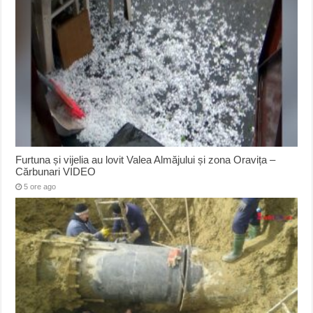
Furtuna și vijelia au lovit Valea Almăjului și zona Oravița –
Cărbunari VIDEO
5 ore ago