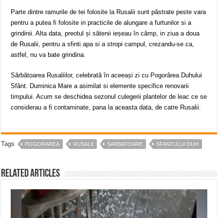
Parte dintre ramurile de tei folosite la Rusalii sunt păstrate peste vara
pentru a putea fi folosite in practicile de alungare a furtunilor si a
grindinii. Alta data, preotul și sătenii ieșeau în câmp, in ziua a doua
de Rusalii, pentru a sfinti apa si a stropi campul, crezandu-se ca,
astfel, nu va bate grindina.
Sărbătoarea Rusaliilor, celebrată în aceeași zi cu Pogorârea Duhului
Sfânt. Duminica Mare a asimilat si elemente specifice renovarii
timpului. Acum se deschidea sezonul culegerii plantelor de leac ce se
considerau a fi contaminate, pana la aceasta data, de catre Rusalii.
Tags
POGORAREA
RUSALII
SARBATOARE
SFANTULUI DUH
Related Articles