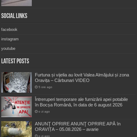
Social Links
facebook
instagram
youtube
Latest Posts
Furtuna și vijelia au lovit Valea Almăjului și zona
Oravița – Cărbunari VIDEO
5 ore ago
Întreruperi temporare ale furnizării apei potabile
în Bocșa Română, în data de 6 august 2026
o zi ago
ANUNŢ OPRIRE ANUNŢ OPRIRE APĂ în
ORAVIȚA – 05.08.2026 – avarie
o zi ago