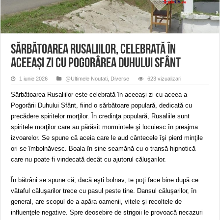
ANUNŢ OPRIRE APĂ în CARANSEBEȘ – 04.08.2026 – avarie – Calea Severinu
ANUNŢ OPRIRE APĂ în CARANSEBEȘ avarie
ANUNȚ OPRIRE APĂ în Reșița, cartier Țerova – avarie – 04.08.2026
Sărbătoarea Rusaliilor, celebrată în
aceeași zi cu Pogorârea Duhului Sfânt
1 iunie 2026
@Ultimele Noutati
,
Diverse
623 vizualizari
Sărbătoarea Rusaliilor este celebrată în aceeaşi zi cu aceea a
Pogorârii Duhului Sfânt, fiind o sărbătoare populară, dedicată cu
precădere spiritelor morţilor. În credinţa populară, Rusaliile sunt
spiritele morţilor care au părăsit mormintele şi locuiesc în preajma
izvoarelor. Se spune că aceia care le aud cântecele îşi pierd minţile
ori se îmbolnăvesc. Boala în sine seamănă cu o transă hipnotică
care nu poate fi vindecată decât cu ajutorul căluşarilor.
În bătrâni se spune că, dacă eşti bolnav, te poţi face bine după ce
vătaful căluşarilor trece cu pasul peste tine. Dansul căluşarilor, în
general, are scopul de a apăra oamenii, vitele şi recoltele de
influenţele negative. Spre deosebire de strigoii le provoacă necazuri