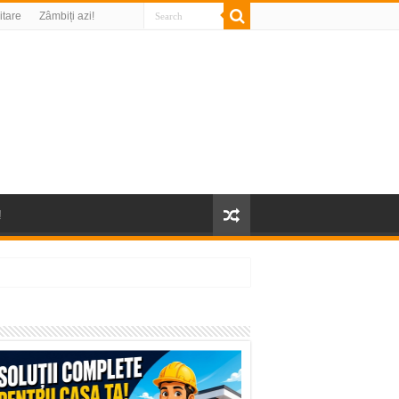
litare
Zâmbiți azi!
!