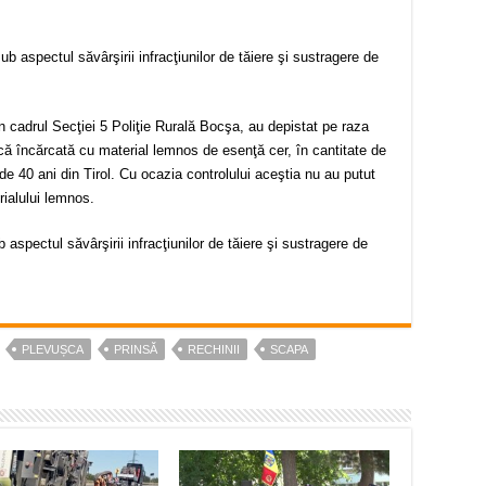
sub aspectul săvârşirii infracţiunilor de tăiere şi sustragere de
in cadrul Secţiei 5 Poliţie Rurală Bocşa, au depistat pe raza
că încărcată cu material lemnos de esenţă cer, în cantitate de
de 40 ani din Tirol. Cu ocazia controlului aceştia nu au putut
ialului lemnos.
 aspectul săvârşirii infracţiunilor de tăiere şi sustragere de
PLEVUȘCA
PRINSĂ
RECHINII
SCAPA