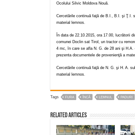
Ocolului Silvic Moldova Nouă.
Cercetările continuă faţă de B.I., B.I. şi Ţ.I. 
material lemnos.
În data de 22.10.2015, ora 17.00, lucrătorii d
comunei Doclin sat Tirol, un tractor cu remor
4 mc, în care se afla N. G. de 28 ani şi H.A. 
prezenta documentele de provenienţă a mater
Cercetările continuă faţă de N. G. şi H. A. sub
material lemnos.
Tags
FURA
ÎNCĂ
LEMNUL
PADURI
Related Articles