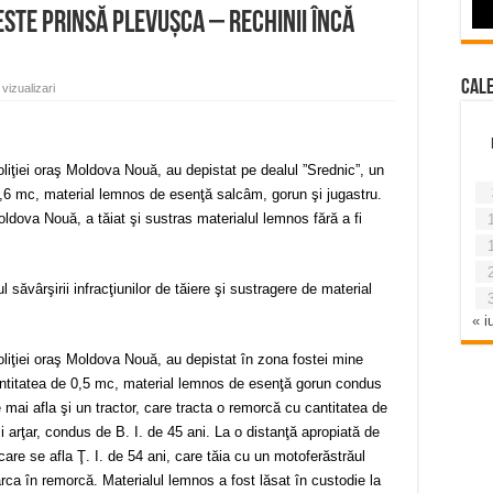
este prinsă plevușca – rechinii încă
Cal
vizualizari
oliţiei oraş Moldova Nouă, au depistat pe dealul ”Srednic”, un
 0,6 mc, material lemnos de esenţă salcâm, gorun şi jugastru.
oldova Nouă, a tăiat şi sustras materialul lemnos fără a fi
 săvârşirii infracţiunilor de tăiere şi sustragere de material
« iu
Poliţiei oraş Moldova Nouă, au depistat în zona fostei mine
cantitatea de 0,5 mc, material lemnos de esenţă gorun condus
e mai afla şi un tractor, care tracta o remorcă cu cantitatea de
arţar, condus de B. I. de 45 ani. La o distanţă apropiată de
 care se afla Ţ. I. de 54 ani, care tăia cu un motoferăstrăul
rca în remorcă. Materialul lemnos a fost lăsat în custodie la