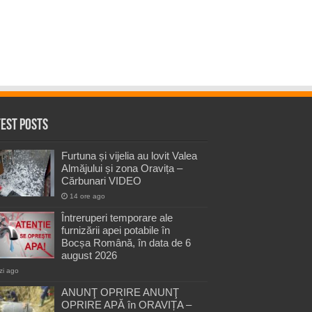
test Posts
Furtuna și vijelia au lovit Valea
Almăjului și zona Oravița –
Cărbunari VIDEO
14 ore ago
Întreruperi temporare ale
furnizării apei potabile în
Bocșa Română, în data de 6
august 2026
zi ago
ANUNŢ OPRIRE ANUNŢ
OPRIRE APĂ în ORAVIȚA –