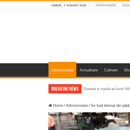
Administratie
Actua
VINERI , 7 AUGUST 2026
Administratie
Actualitate
Culinare
Div
Breaking News
Furtuna și vijelia au lovit V
Întreruperi temporare ale fur
Home
/
Administratie
/
Se fură lemnul din pădu
ANUNŢ OPRIRE ANUNŢ OPRIR
Anunț important – Închidere 
Ștrandul Termal Ring din Ora