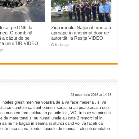
blocat pe DN6, la
Ziua imnului Național marcată
ea. O combină
aproape în anonimat doar de
ă a căzut de pe
autorități la Reșița VIDEO
rma unui TIR VIDEO
6 zile ago
ago
23 octombrie 2015 at 14:18
ati inteles gresit menirea voastra de a va face meseria , si va
stia cu carutele ca sunt oameni saraci si au poate acasa copii
ca noaptea fara caldura in paturile lor , VOI trebuie sa prindeti
e de mare tonaj si nu numai unele au cate 2 remorci si in
sa nu fie bagati in seama si atunci cand voi va faceti ca
este frica sa va pierdeti locurile de munca – alegeti dreptatea