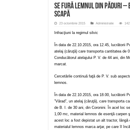
Se fură lemnul din păduri – 
scapă
23 octombrie 2015
Administratie
142 
Infracţiuni la regimul silvic
În data de 22.10.2015, ora 12.45, lucrătorii P
atelaj (căruţă) care transporta cantitatea de
Conducătorul atelajului P. V. de 44 ani, din M
marcat.
Cercetările continuă faţă de P. V. sub aspectul
lemnos.
În data de 22.10.2015, ora 18.00, lucrătorii 
”Vărad”, un atelaj (căruţă), care transporta 
de B. I. de 30 ani, din Coronini. În acel loc s
1,00 mc, material lemnos de esenţă carpen şi 
acest loc a fost depistat un alt tractor, lângă
materialul lemnos marca arţar, pe care îl încă