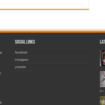
Social Links
La
de
facebook
instagram
youtube
l
o 
t