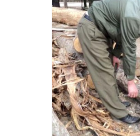
Miresme de lavandă, mentă și 
ANUNȚ OPRIRE APĂ în Reșița 
ANUNŢ OPRIRE APĂ în CARAN
ANUNŢ OPRIRE APĂ în CA
ANUNȚ OPRIRE APĂ în Reșița,