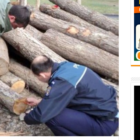
flori de vară și râsete de copii la Carașova VIDEO
– avarie – 04.08.2026 – str. Văliugului și Plastomet
SEBEȘ – 04.08.2026 – avarie – Calea Severinului
RANSEBEȘ avarie
 cartier Țerova – avarie – 04.08.2026