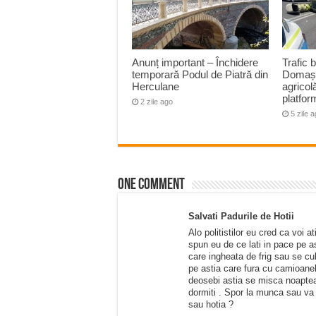
Anunț important – Închidere
Trafic 
temporară Podul de Piatră din
Domașn
Herculane
agricol
platfo
2 zile ago
5 zile 
One comment
Salvati Padurile de Hotii
Alo politistilor eu cred ca voi 
spun eu de ce lati in pace pe a
care ingheata de frig sau se cul
pe astia care fura cu camioanel
deosebi astia se misca noaptea 
dormiti . Spor la munca sau va 
sau hotia ?