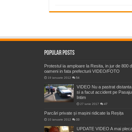
Popular Posts
Protestul ia amploare la Resita, in jur de 800 
oameni in fata prefecturii VIDEO/FOTO
19 ianuarie 2012
54
VIDEO Nu a pastrat distanta
si a facut accident pe Pasaju
Intim
27 iunie 2017
47
Parcări private și mașini ridicate la Reșița
10 ianuarie 2012
33
UPDATE VIDEO A mai pleca