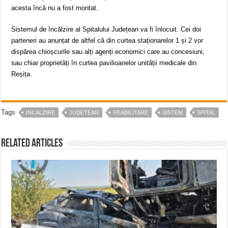
acesta încă nu a fost montat.
Sistemul de încălzire al Spitalului Județean va fi înlocuit. Cei doi
parteneri au anunțat de altfel că din curtea staționarelor 1 și 2 vor
dispărea chioșcurile sau alți agenți economici care au concesiuni,
sau chiar proprietăți în curtea pavilioanelor unității medicale din
Reșița.
Tags
INCALZIRE
JUDETEAN
REABILITARE
SISTEM
SPITAL
Related Articles