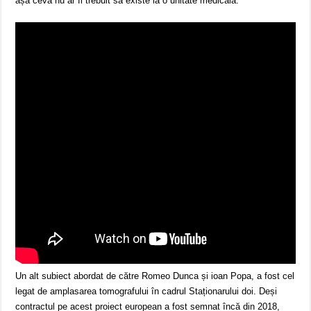
așa ceva nu ar fi trebuit să existe la o unitate medicală.
Un alt subiect abordat de către Romeo Dunca și ioan Popa, a fost cel
legat de amplasarea tomografului în cadrul Staționarului doi. Deși
contractul pe acest proiect european a fost semnat încă din 2018,