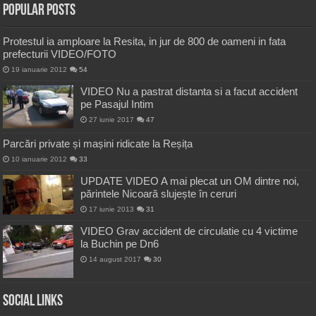
Popular Posts
Protestul ia amploare la Resita, in jur de 800 de oameni in fata
prefecturii VIDEO/FOTO
19 ianuarie 2012
54
VIDEO Nu a pastrat distanta si a facut accident
pe Pasajul Intim
27 iunie 2017
47
Parcări private și mașini ridicate la Reșița
10 ianuarie 2012
33
UPDATE VIDEO A mai plecat un OM dintre noi,
părintele Nicoară slujește în ceruri
17 iunie 2013
31
VIDEO Grav accident de circulatie cu 4 victime
la Buchin pe Dn6
14 august 2017
30
Social Links