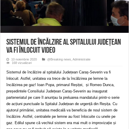
Miresme de lavandă, mentă și flori de vară și râsete de copii la Carașova VIDEO
ANUNȚ OPRIRE APĂ în Reșița – avarie – 04.08.2026 – str. Văliugului și Plasto
ANUNŢ OPRIRE APĂ în CARANSEBEȘ – 04.08.2026 – avarie – Calea Severinu
Sistemul de încălzire al Spitalului Județean
va fi înlocuit VIDEO
10 noiembrie 2020
@Breaking news
,
Administratie
168 vizualizari
Sistemul de încălzire al spitalului Județean Caraș-Severin va fi
înlocuit. Astfel, unitatea va trece de la încălzirea pe lemne la
încălzirea pe gaz! Ioan Popa, primarul Reșiței, și Romeo Dunca,
președintele Consiliului Județean Caraș-Severin au inaugurat
parteneriatul pe care îl anunțau la preluarea mandatului printr-o serie
de acțiuni punctuale la Spitalul Județean de urgență din Reșița. Cu
ajutorul primăriei, unitatea medicală va beneficia de noul sistem de
încălzire. Astfel, centralele pe lemne au fost înlocuite cu unele pe
gaz. Edilul spune că vechiul sistem era mai mult o improvizație și