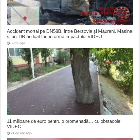
Accident mortal pe DN58B, între Berzovia și Măureni. Mașina
și un TIR au luat foc în urma impactului VIDEO
8 ore ago
11 milioane de euro pentru o promenadă… cu obstacole
VIDEO
21 de ore ago