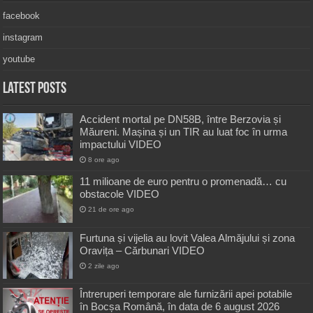
facebook
instagram
youtube
Latest Posts
Accident mortal pe DN58B, între Berzovia și
Măureni. Mașina și un TIR au luat foc în urma
impactului VIDEO
8 ore ago
11 milioane de euro pentru o promenadă… cu
obstacole VIDEO
21 de ore ago
Furtuna și vijelia au lovit Valea Almăjului și zona
Oravița – Cărbunari VIDEO
2 zile ago
Întreruperi temporare ale furnizării apei potabile
în Bocșa Română, în data de 6 august 2026