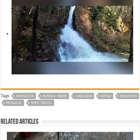
Tags
APA MULTA
BURAUL MARE
CASCADA
IARNA
MODAVITA
PEISAJUL
SPEC TACOL
Related Articles