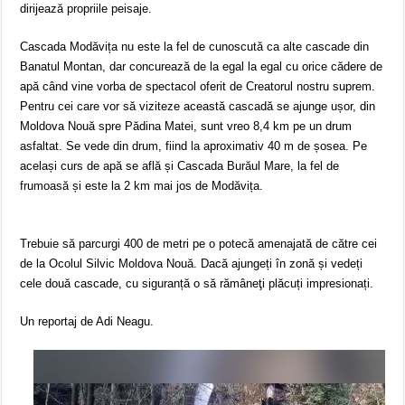
dirijează propriile peisaje.
Cascada Modăvița nu este la fel de cunoscută ca alte cascade din
Banatul Montan, dar concurează de la egal la egal cu orice cădere de
apă când vine vorba de spectacol oferit de Creatorul nostru suprem.
Pentru cei care vor să viziteze această cascadă se ajunge ușor, din
Moldova Nouă spre Pădina Matei, sunt vreo 8,4 km pe un drum
asfaltat. Se vede din drum, fiind la aproximativ 40 m de șosea. Pe
același curs de apă se află și Cascada Burăul Mare, la fel de
frumoasă și este la 2 km mai jos de Modăvița.
Trebuie să parcurgi 400 de metri pe o potecă amenajată de către cei
de la Ocolul Silvic Moldova Nouă. Dacă ajungeți în zonă și vedeți
cele două cascade, cu siguranță o să rămâneţi plăcuți impresionați.
Un reportaj de Adi Neagu.