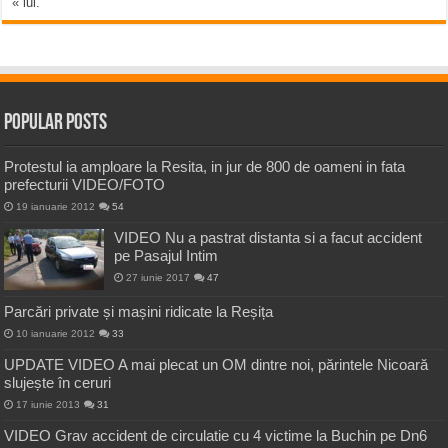
« iul.
Popular Posts
Protestul ia amploare la Resita, in jur de 800 de oameni in fata
prefecturii VIDEO/FOTO
19 ianuarie 2012
54
VIDEO Nu a pastrat distanta si a facut accident
pe Pasajul Intim
27 iunie 2017
47
Parcări private și mașini ridicate la Reșița
10 ianuarie 2012
33
UPDATE VIDEO A mai plecat un OM dintre noi, părintele Nicoară
slujește în ceruri
17 iunie 2013
31
VIDEO Grav accident de circulatie cu 4 victime la Buchin pe Dn6