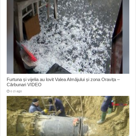
Furtuna și vijelia au lovit Valea Almăjului și zona Oravița –
Cărbunari VIDEO
o zi ago