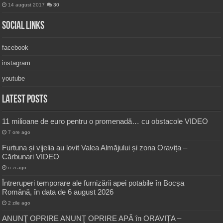
14 august 2017
30
Social Links
facebook
instagram
youtube
Latest Posts
11 milioane de euro pentru o promenadă… cu obstacole VIDEO
7 ore ago
Furtuna și vijelia au lovit Valea Almăjului și zona Oravița –
Cărbunari VIDEO
o zi ago
Întreruperi temporare ale furnizării apei potabile în Bocșa
Română, în data de 6 august 2026
2 zile ago
ANUNŢ OPRIRE ANUNŢ OPRIRE APĂ în ORAVIȚA –