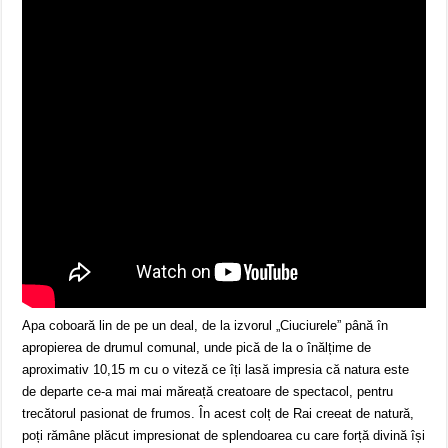
Apa coboară lin de pe un deal, de la izvorul „Ciuciurele” până în
apropierea de drumul comunal, unde pică de la o înălțime de
aproximativ 10,15 m cu o viteză ce îți lasă impresia că natura este
de departe ce-a mai mai măreață creatoare de spectacol, pentru
trecătorul pasionat de frumos. În acest colț de Rai creeat de natură,
poți rămâne plăcut impresionat de splendoarea cu care forță divină își