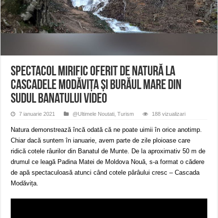
ANUNȚ OPRIRE APĂ în Reșița – avarie – 04.08.2026 – str. Văliugului și Plasto
ANUNŢ OPRIRE APĂ în CARANSEBEȘ – 04.08.2026 – avarie – Calea Severinu
ANUNŢ OPRIRE APĂ în CARANSEBEȘ avarie
Spectacol mirific oferit de natură la
Cascadele Modăvița și Burăul Mare din
sudul Banatului VIDEO
7 ianuarie 2021
@Ultimele Noutati
,
Turism
188 vizualizari
Natura demonstrează încă odată că ne poate uimii în orice anotimp.
Chiar dacă suntem în ianuarie, avem parte de zile ploioase care
ridică cotele râurilor din Banatul de Munte. De la aproximativ 50 m de
drumul ce leagă Padina Matei de Moldova Nouă, s-a format o cădere
de apă spectaculoasă atunci când cotele pârâului cresc – Cascada
Modăvița.