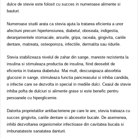
dulce de stevie este folosit cu succes in numeroase alimente si
bauturi.
Numeroase studii arata ca stevia ajuta la tratarea eficienta a unor
afectiuni precum hipertensiunea, diabetul, oboseala, indigestia,
deranjamentele stomacale, arsurile, gripa, raceala, gingivita, cariile
dentare, matreata, osteoporoza, infectiile, dermatita sau ridurile.
Stevia stabilizeaza nivelul de zahar din sange, mareste rezistenta la
insulina si stimuleaza productia de insulina, fiind deosebit de
eficienta in tratarea diabetului. Mai mult, descurajeaza absorbtia
glucozei in sange, stimuleaza functia pancreasului si inhiba candida,
o infectie care se dezvolta in special in mediile dulci. Ceaiul de stevie
inhiba pofta de dulciuri si alimente grase si este benefic pentru
persoanele cu hiperglicemie.
Datorita proprietatilor antibacteriene pe care le are, stevia trateaza cu
succes gingivita, cariile dentare si abceselor bucale. De asemenea,
inhibi dezvoltarea organismelor infectioase din cavitatea bucala si
imbunatateste sanatatea danturii.