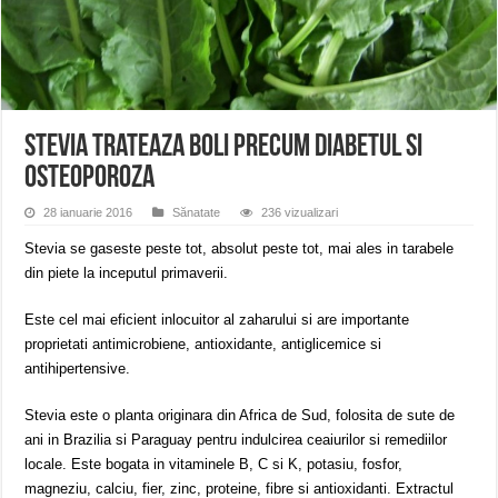
ANUNŢ OPRIRE APĂ în CARANSEBEȘ – 04.08.2026 – avarie – Calea Severinu
ANUNŢ OPRIRE APĂ în CARANSEBEȘ avarie
ANUNȚ OPRIRE APĂ în Reșița, cartier Țerova – avarie – 04.08.2026
Stevia trateaza boli precum diabetul si
osteoporoza
28 ianuarie 2016
Sănatate
236 vizualizari
Stevia se gaseste peste tot, absolut peste tot, mai ales in tarabele
din piete la inceputul primaverii.
Este cel mai eficient inlocuitor al zaharului si are importante
proprietati antimicrobiene, antioxidante, antiglicemice si
antihipertensive.
Stevia este o planta originara din Africa de Sud, folosita de sute de
ani in Brazilia si Paraguay pentru indulcirea ceaiurilor si remediilor
locale. Este bogata in vitaminele B, C si K, potasiu, fosfor,
magneziu, calciu, fier, zinc, proteine, fibre si antioxidanti. Extractul