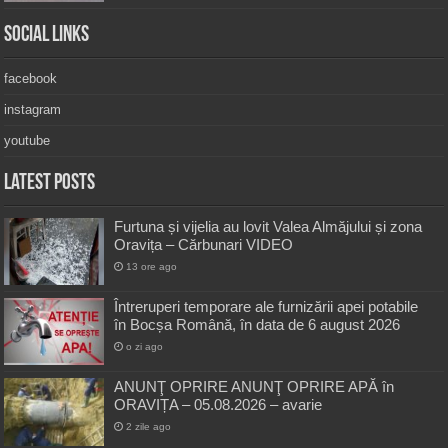
Social Links
facebook
instagram
youtube
Latest Posts
Furtuna și vijelia au lovit Valea Almăjului și zona
Oravița – Cărbunari VIDEO
13 ore ago
Întreruperi temporare ale furnizării apei potabile
în Bocșa Română, în data de 6 august 2026
o zi ago
ANUNŢ OPRIRE ANUNŢ OPRIRE APĂ în
ORAVIȚA – 05.08.2026 – avarie
2 zile ago