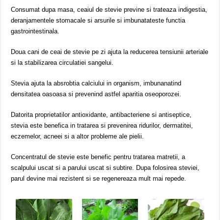
Consumat dupa masa, ceaiul de stevie previne si trateaza indigestia,
deranjamentele stomacale si arsurile si imbunatateste functia
gastrointestinala.
Doua cani de ceai de stevie pe zi ajuta la reducerea tensiunii arteriale
si la stabilizarea circulatiei sangelui.
Stevia ajuta la absrobtia calciului in organism, imbunanatind
densitatea oasoasa si prevenind astfel aparitia oseoporozei.
Datorita proprietatilor antioxidante, antibacteriene si antiseptice,
stevia este benefica in tratarea si prevenirea ridurilor, dermatitei,
eczemelor, acneei si a altor probleme ale pielii.
Concentratul de stevie este benefic pentru tratarea matretii, a
scalpului uscat si a parului uscat si subtire. Dupa folosirea steviei,
parul devine mai rezistent si se regenereaza mult mai repede.