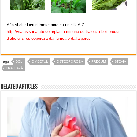
Afla si alte lucruri interesante cu un clik AICI:
http://viatasisanatate.com/planta-minune-ce-trateaza-boli-precum-
diabetul-si-osteoporoza-dar-lumea-o-da-la-porci/
Tags
BOLI
DIABETUL
OSTEOPOROZA
PRECUM
STEVIA
TRATEAZĂ
Related Articles