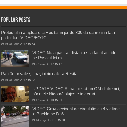
Popular Posts
Protestul ia amploare la Resita, in jur de 800 de oameni in fata
prefecturii VIDEO/FOTO
19 ianuarie 2012
54
VIDEO Nu a pastrat distanta si a facut accident
pe Pasajul Intim
27 iunie 2017
47
Parcări private și mașini ridicate la Reșița
10 ianuarie 2012
33
UPDATE VIDEO A mai plecat un OM dintre noi,
părintele Nicoară slujește în ceruri
17 iunie 2013
31
VIDEO Grav accident de circulatie cu 4 victime
la Buchin pe Dn6
14 august 2017
30