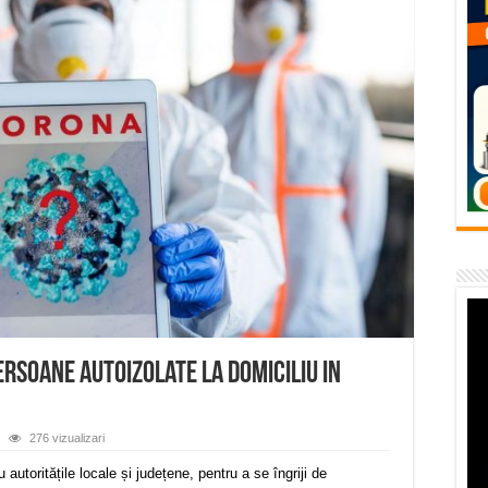
temporară Podul de Piatră din Herculane
vița – locul unde natura a ascuns un izvor de sănătate VIDEO
flori de vară și râsete de copii la Carașova VIDEO
– avarie – 04.08.2026 – str. Văliugului și Plastomet
SEBEȘ – 04.08.2026 – avarie – Calea Severinului
rsoane autoizolate la domiciliu in
276 vizualizari
utoritățile locale și județene, pentru a se îngriji de