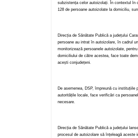
subzistența celor autoizolați. În contextul 
128 de persoane autoizolate la domiciliu, s
Direcția de Sănătate Publică a județului Cara
persoane au intrat în autoizolare, în cadrul 
monitorizează persoanele autoizolate, pentru 
domiciliului de către acestea, face toate demers
acești conjudețeni.
De asemenea, DSP, împreună cu instituțiile pu
autoritățile locale, face verificări ca persoa
necesare.
Direcția de Sănătate Publică a județului lans
procesul de autoizolare să înțeleagă aceste i