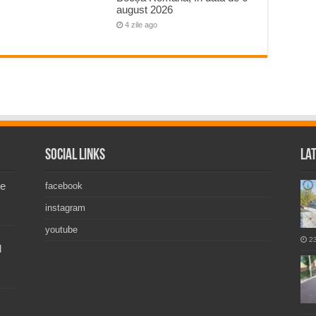
august 2026
4 zile ago
Social Links
La
de
facebook
instagram
youtube
2
l