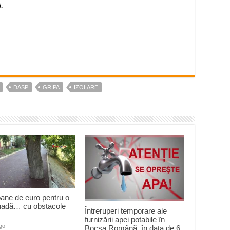
ă.
DASP
GRIPA
IZOLARE
oane de euro pentru o
adă… cu obstacole
Întreruperi temporare ale
furnizării apei potabile în
ago
Bocșa Română, în data de 6