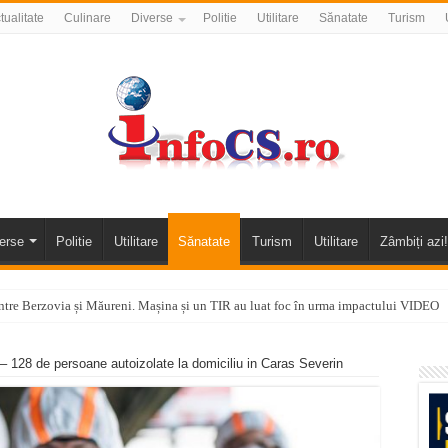
tualitate
Culinare
Diverse
Politie
Utilitare
Sănatate
Turism
erse
Politie
Utilitare
Sănatate
Turism
Utilitare
Zâmbiți azi!
tre Berzovia și Măureni. Mașina și un TIR au luat foc în urma impactului VIDEO
 o promenadă… cu obstacole VIDEO
 128 de persoane autoizolate la domiciliu in Caras Severin
alea Almăjului și zona Oravița – Cărbunari VIDEO
nizării apei potabile în Bocșa Română, în data de 6 august 2026
E APĂ în ORAVIȚA – 05.08.2026 – avarie