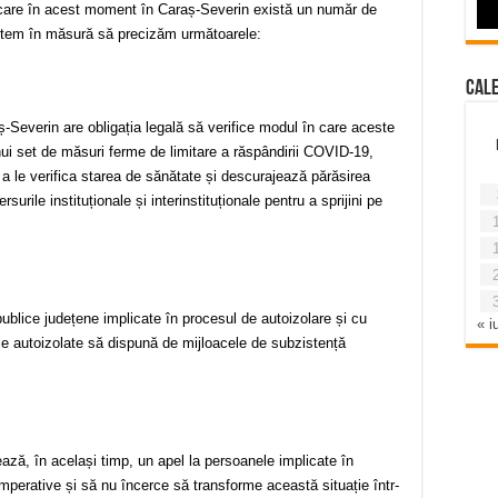
în care în acest moment în Caraș-Severin există un număr de
untem în măsură să precizăm următoarele:
Cal
ș-Severin are obligația legală să verifice modul în care aceste
unui set de măsuri ferme de limitare a răspândirii COVID-19,
a le verifica starea de sănătate și descurajează părăsirea
urile instituționale și interinstituționale pentru a sprijini pe
blice județene implicate în procesul de autoizolare și cu
« iu
nele autoizolate să dispună de mijloacele de subzistență
ează, în același timp, un apel la persoanele implicate în
mperative și să nu încerce să transforme această situație într-