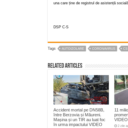
una care ține de registrul de asistență social
DSP C-S
Tags
AUTOIZOLARE
CORONAVIRUS
CS
Related Articles
Accident mortal pe DN58B,
11 mili
între Berzovia și Măureni.
promen
Mașina și un TIR au luat foc
VIDEO
în urma impactului VIDEO
2 zile 