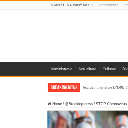
Administratie
Ac
DUMINICĂ , 9 AUGUST 2026
Administratie
Actualitate
Culinare
Div
Breaking News
Accident mortal pe DN58B, în
11 milioane de euro pentru
Home
/
@Breaking news
/
STOP Coronavirus –
Furtuna și vijelia au lovit V
Întreruperi temporare ale fur
ANUNŢ OPRIRE ANUNŢ OPRIR