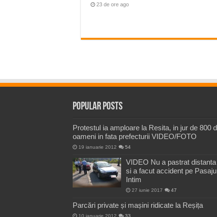
23 de ore ago
Popular Posts
Protestul ia amploare la Resita, in jur de 800 
oameni in fata prefecturii VIDEO/FOTO
19 ianuarie 2012
54
VIDEO Nu a pastrat distanta
si a facut accident pe Pasaju
Intim
27 iunie 2017
47
Parcări private și mașini ridicate la Reșița
10 ianuarie 2012
33