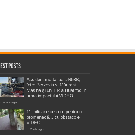
test Posts
Accident mortal pe DN58B,
între Berzovia și Măureni.
Mașina și un TIR au luat foc în
urma impactului VIDEO
3 de ore ago
11 milioane de euro pentru o
promenadă… cu obstacole
VIDEO
2 zile ago