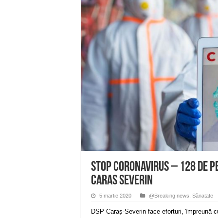
Anunț important – Închidere 
Ștrandul Termal Ring din Ora
Miresme de lavandă, mentă și 
ANUNȚ OPRIRE APĂ în Reșița 
ANUNŢ OPRIRE APĂ în CARAN
STOP Coronavirus – 128 de pe
Caras Severin
5 martie 2020
@Breaking news
,
Sănatate
DSP Caraș-Severin face eforturi, împreună cu a