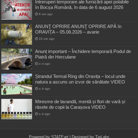
Întreruperi temporare ale furnizării apei potabile
în Bocșa Română, în data de 6 august 2026
8 ore ago
ANUNŢ OPRIRE ANUNŢ OPRIRE APĂ în
ORAVIȚA – 05.08.2026 – avarie
16 ore ago
Anunț important – Închidere temporară Podul de
Piatră din Herculane
o zi ago
Ștrandul Termal Ring din Oravița – locul unde
natura a ascuns un izvor de sănătate VIDEO
o zi ago
Miresme de lavandă, mentă și flori de vară și
râsete de copii la Carașova VIDEO
o zi ago
Powered by
STATEart
| Designed by
TieLabs