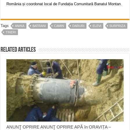
România și coordonat local de Fundația Comunitară Banatul Montan.
Tags
ANINA
BATRANI
CAMIN
DARURI
ELEVI
SURPRIZA
TINERI
Related Articles
ANUNŢ OPRIRE ANUNŢ OPRIRE APĂ în ORAVIȚA –