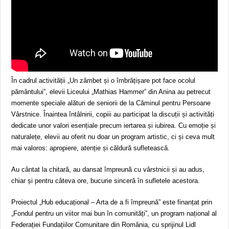
În cadrul activității „Un zâmbet și o îmbrățișare pot face ocolul
pământului”, elevii Liceului „Mathias Hammer” din Anina au petrecut
momente speciale alături de seniorii de la Căminul pentru Persoane
Vârstnice. Înaintea întâlnirii, copiii au participat la discuții și activități
dedicate unor valori esențiale precum iertarea și iubirea. Cu emoție și
naturalețe, elevii au oferit nu doar un program artistic, ci și ceva mult
mai valoros: apropiere, atenție și căldură sufletească.
Au cântat la chitară, au dansat împreună cu vârstnicii și au adus,
chiar și pentru câteva ore, bucurie sinceră în sufletele acestora.
Proiectul „Hub educațional – Arta de a fi împreună” este finanțat prin
„Fondul pentru un viitor mai bun în comunități”, un program național al
Federației Fundațiilor Comunitare din România, cu sprijinul Lidl