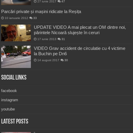
27 iunie 2017
47
Parcări private și mașini ridicate la Reșița
10 ianuarie 2012
33
UPDATE VIDEO A mai plecat un OM dintre noi,
părintele Nicoară slujește în ceruri
17 iunie 2013
31
VIDEO Grav accident de circulatie cu 4 victime
la Buchin pe Dn6
14 august 2017
30
Social Links
facebook
instagram
youtube
Latest Posts