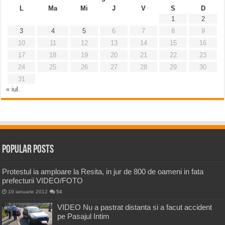
L
Ma
Mi
J
V
S
D
1
2
3
4
5
6
7
8
9
10
11
12
13
14
15
16
17
18
19
20
21
22
23
24
25
26
27
28
29
30
31
« iul.
Popular Posts
Protestul ia amploare la Resita, in jur de 800 de oameni in fata
prefecturii VIDEO/FOTO
19 ianuarie 2012
54
VIDEO Nu a pastrat distanta si a facut accident
pe Pasajul Intim