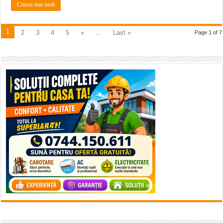
Citeste mai mult
1
2
3
4
5
»
...
Last »
Page 1 of 7