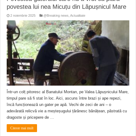
povestea lui nea Micuțu din Lăpușnicul Mare
2 noiembrie 2025
@Breaking news
,
Actualitate
Într-un colț pitoresc al Banatului Montan, pe Valea Lăpușnicului Mare,
timpul pare să fi stat în loc. Aici, ascuns între brazi și ape repezi,
încă funcționează un gater pe apă. Vechi de zeci de ani – o
adevărată relicvă vie a meșteșugului țărănesc bănățean, păstrată cu
dragoste și pricepere de …
Citeste mai mult