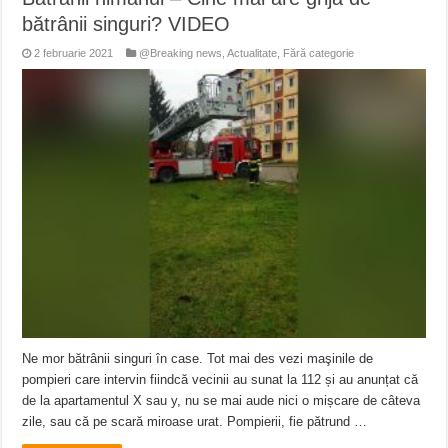
bătrânii singuri? VIDEO
2 februarie 2021
@Breaking news
,
Actualitate
,
Fără categorie
Ne mor bătrânii singuri în case. Tot mai des vezi maşinile de
pompieri care intervin fiindcă vecinii au sunat la 112 și au anunțat că
de la apartamentul X sau y, nu se mai aude nici o mișcare de câteva
zile, sau că pe scară miroase urat. Pompierii, fie pătrund …