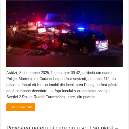
Astăzi, 8 decembrie 2025, în jurul orei 09.42, polițiștii din cadrul
Poliției Municipiului Caransebeș au fost sesizați, prin apel 112, cu
privire la faptul că într-un imobil din localitatea Feneș au fost găsite
două persoane decedate. La fața locului s-au deplasat polițiștii
Secției 2 Poliție Rurală Caransebeș, care, din primele …
Citeste mai mult
Povestea gaterului care nu a vrut să piară –