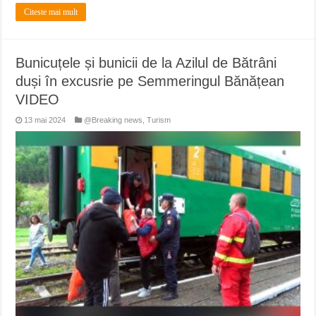
Citeste mai mult
Bunicuțele și bunicii de la Azilul de Bătrâni
duși în excusrie pe Semmeringul Bănățean
VIDEO
13 mai 2024
@Breaking news
,
Turism