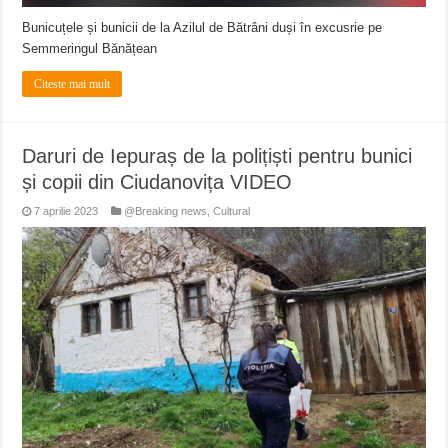
Bunicuțele și bunicii de la Azilul de Bătrâni duși în excusrie pe
Semmeringul Bănățean
Citeste mai mult
Daruri de Iepuraș de la polițiști pentru bunici
și copii din Ciudanovița VIDEO
7 aprilie 2023
@Breaking news
,
Cultural