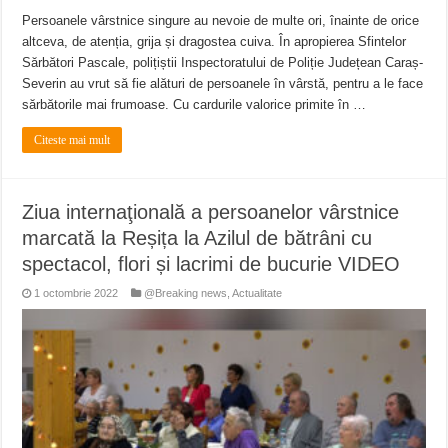
Persoanele vârstnice singure au nevoie de multe ori, înainte de orice
altceva, de atenția, grija și dragostea cuiva. În apropierea Sfintelor
Sărbători Pascale, polițiștii Inspectoratului de Poliție Județean Caraș-
Severin au vrut să fie alături de persoanele în vârstă, pentru a le face
sărbătorile mai frumoase. Cu cardurile valorice primite în …
Citeste mai mult
Ziua internaţională a persoanelor vârstnice
marcată la Reșița la Azilul de bătrâni cu
spectacol, flori și lacrimi de bucurie VIDEO
1 octombrie 2022
@Breaking news
,
Actualitate