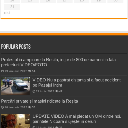
24
25
26
27
28
29
30
31
« iul.
Popular Posts
Protestul ia amploare la Resita, in jur de 800 de oameni in fata
prefecturii VIDEO/FOTO
19 ianuarie 2012
54
VIDEO Nu a pastrat distanta si a facut accident
pe Pasajul Intim
27 iunie 2017
47
Parcări private și mașini ridicate la Reșița
10 ianuarie 2012
33
UPDATE VIDEO A mai plecat un OM dintre noi,
părintele Nicoară slujește în ceruri
17 iunie 2013
31