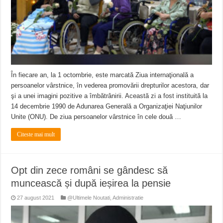
În fiecare an, la 1 octombrie, este marcată Ziua internaţională a
persoanelor vârstnice, în vederea promovării drepturilor acestora, dar
şi a unei imagini pozitive a îmbătrânirii. Această zi a fost instituită la
14 decembrie 1990 de Adunarea Generală a Organizaţiei Naţiunilor
Unite (ONU). De ziua persoanelor vârstnice în cele două …
Citeste mai mult
Opt din zece români se gândesc să
muncească și după ieșirea la pensie
27 august 2021
@Ultimele Noutati
,
Administratie