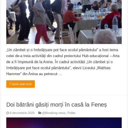
Miresme de lavandă, mentă și flori de vară și râsete de copii la Carașova VIDEO
ANUNȚ OPRIRE APĂ în Reșița – avarie – 04.08.2026 – str. Văliugului și Plasto
ANUNŢ OPRIRE APĂ în CARANSEBEȘ – 04.08.2026 – avarie – Calea Severinu
„Un zâmbet și o îmbrățișare pot face ocolul pământului” a fost tema
celei de-a treia activități din cadrul proiectului Hub educațional – Arta
de a fi împreună de la Anina. În cadrul activității „Un zâmbet și o
îmbrățișare pot face ocolul pământului”, elevii Liceului „Mathias
Hammer” din Anina au petrecut …
Citeste mai mult
Doi bătrâni găsiți morți în casă la Feneș
8 decembrie 2025
@Breaking news
,
Politie