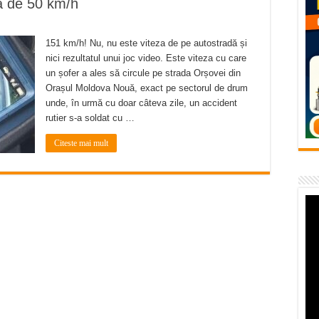
tă de 50 km/h
vița – locul unde natura a ascuns un izvor de sănătate VIDEO
flori de vară și râsete de copii la Carașova VIDEO
151 km/h! Nu, nu este viteza de pe autostradă și
– avarie – 04.08.2026 – str. Văliugului și Plastomet
nici rezultatul unui joc video. Este viteza cu care
un șofer a ales să circule pe strada Orșovei din
SEBEȘ – 04.08.2026 – avarie – Calea Severinului
Orașul Moldova Nouă, exact pe sectorul de drum
unde, în urmă cu doar câteva zile, un accident
RANSEBEȘ avarie
rutier s-a soldat cu …
Citeste mai mult