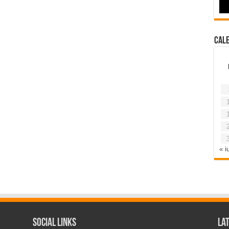
Cal
« iu
Social Links
La