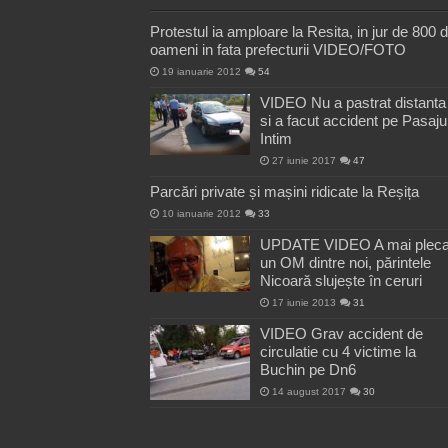
Protestul ia amploare la Resita, in jur de 800 
oameni in fata prefecturii VIDEO/FOTO
19 ianuarie 2012
54
VIDEO Nu a pastrat distanta
si a facut accident pe Pasaju
Intim
27 iunie 2017
47
Parcări private și mașini ridicate la Reșița
10 ianuarie 2012
33
UPDATE VIDEO A mai pleca
un OM dintre noi, părintele
Nicoară slujește în ceruri
17 iunie 2013
31
VIDEO Grav accident de
circulatie cu 4 victime la
Buchin pe Dn6
14 august 2017
30