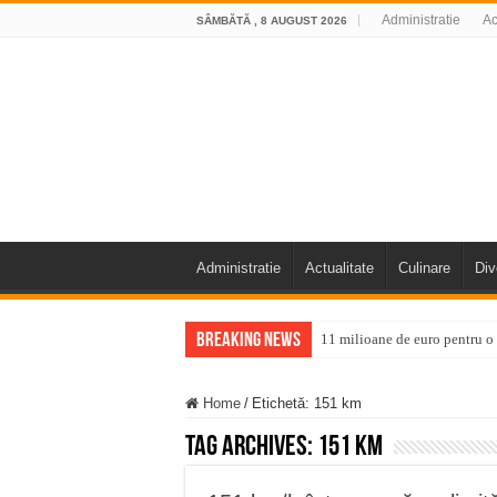
Administratie
Ac
SÂMBĂTĂ , 8 AUGUST 2026
Administratie
Actualitate
Culinare
Div
Breaking News
11 milioane de euro pentru
Furtuna și vijelia au lovit V
Home
/
Etichetă:
151 km
Întreruperi temporare ale fur
Tag Archives:
151 km
ANUNŢ OPRIRE ANUNŢ OPRIR
Anunț important – Închidere 