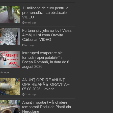
11 milioane de euro pentru o
promenadă… cu obstacole
VIDEO
o oră ago
Furtuna și vijelia au lovit Valea
Almăjului și zona Oravița –
Cărbunari VIDEO
o zi ago
Întreruperi temporare ale
furnizării apei potabile în
Bocșa Română, în data de 6
august 2026
zile ago
ANUNŢ OPRIRE ANUNŢ
OPRIRE APĂ în ORAVIȚA –
05.08.2026 – avarie
2 zile ago
Anunț important – Închidere
temporară Podul de Piatră din
Herculane