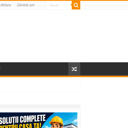
Utilitare
Zâmbiți azi!
!