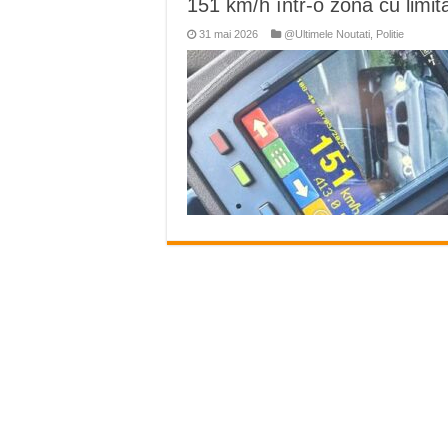
151 km/h într-o zonă cu limi
Ștrandul Termal Ring din Ora
31 mai 2026
@Ultimele Noutati
,
Politie
Miresme de lavandă, mentă și 
ANUNȚ OPRIRE APĂ în Reșița 
ANUNŢ OPRIRE APĂ în CARAN
ANUNŢ OPRIRE APĂ în CA