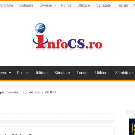
tualitate
Culinare
Diverse
Politie
Utilitare
Sănatate
Turism
erse
Politie
Utilitare
Sănatate
Turism
Utilitare
Zâmbiți azi
 o promenadă… cu obstacole VIDEO
alea Almăjului și zona Oravița – Cărbunari VIDEO
nizării apei potabile în Bocșa Română, în data de 6 august 2026
E APĂ în ORAVIȚA – 05.08.2026 – avarie
temporară Podul de Piatră din Herculane