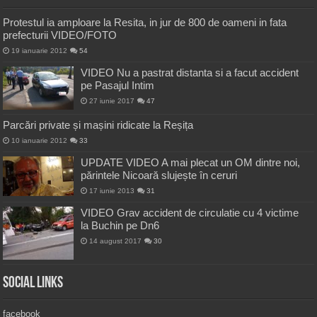
Protestul ia amploare la Resita, in jur de 800 de oameni in fata
prefecturii VIDEO/FOTO
19 ianuarie 2012
54
VIDEO Nu a pastrat distanta si a facut accident
pe Pasajul Intim
27 iunie 2017
47
Parcări private și mașini ridicate la Reșița
10 ianuarie 2012
33
UPDATE VIDEO A mai plecat un OM dintre noi,
părintele Nicoară slujește în ceruri
17 iunie 2013
31
VIDEO Grav accident de circulatie cu 4 victime
la Buchin pe Dn6
14 august 2017
30
Social Links
facebook