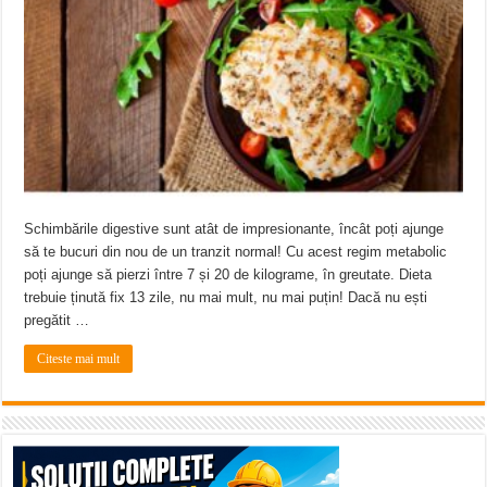
Miresme de lavandă, mentă și flori de vară și râsete de copii la Carașova VIDEO
ANUNȚ OPRIRE APĂ în Reșița – avarie – 04.08.2026 – str. Văliugului și Plasto
ANUNŢ OPRIRE APĂ în CARANSEBEȘ – 04.08.2026 – avarie – Calea Severinu
Schimbările digestive sunt atât de impresionante, încât poți ajunge
să te bucuri din nou de un tranzit normal! Cu acest regim metabolic
poți ajunge să pierzi între 7 și 20 de kilograme, în greutate. Dieta
trebuie ținută fix 13 zile, nu mai mult, nu mai puțin! Dacă nu ești
pregătit …
Citeste mai mult