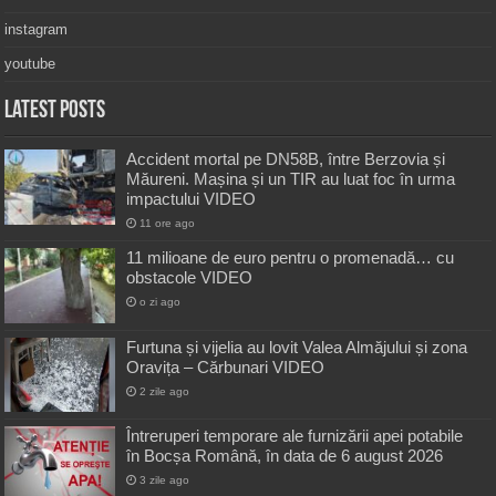
instagram
youtube
Latest Posts
Accident mortal pe DN58B, între Berzovia și
Măureni. Mașina și un TIR au luat foc în urma
impactului VIDEO
11 ore ago
11 milioane de euro pentru o promenadă… cu
obstacole VIDEO
o zi ago
Furtuna și vijelia au lovit Valea Almăjului și zona
Oravița – Cărbunari VIDEO
2 zile ago
Întreruperi temporare ale furnizării apei potabile
în Bocșa Română, în data de 6 august 2026
3 zile ago