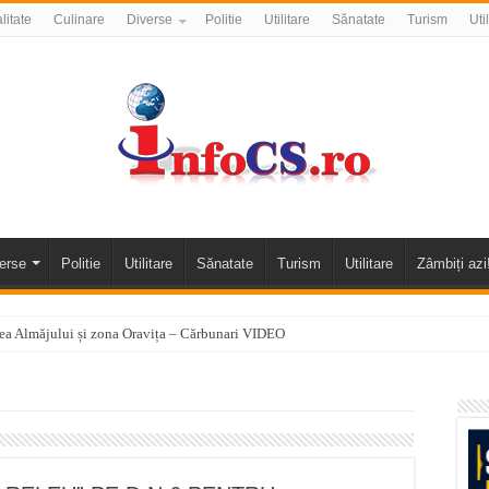
litate
Culinare
Diverse
Politie
Utilitare
Sănatate
Turism
Uti
erse
Politie
Utilitare
Sănatate
Turism
Utilitare
Zâmbiți azi
alea Almăjului și zona Oravița – Cărbunari VIDEO
nizării apei potabile în Bocșa Română, în data de 6 august 2026
E APĂ în ORAVIȚA – 05.08.2026 – avarie
temporară Podul de Piatră din Herculane
vița – locul unde natura a ascuns un izvor de sănătate VIDEO