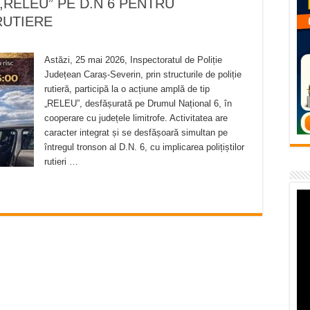
,,RELEU” PE D.N 6 PENTRU
flori de vară și râsete de copii la Carașova VIDEO
RUTIERE
– avarie – 04.08.2026 – str. Văliugului și Plastomet
SEBEȘ – 04.08.2026 – avarie – Calea Severinului
Astăzi, 25 mai 2026, Inspectoratul de Poliție
Județean Caraș-Severin, prin structurile de poliție
RANSEBEȘ avarie
rutieră, participă la o acțiune amplă de tip
 cartier Țerova – avarie – 04.08.2026
„RELEU”, desfășurată pe Drumul Național 6, în
cooperare cu județele limitrofe. Activitatea are
caracter integrat și se desfășoară simultan pe
întregul tronson al D.N. 6, cu implicarea polițiștilor
rutieri …