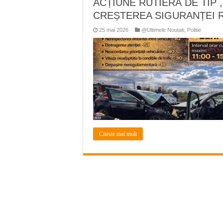
ACȚIUNE RUTIERĂ DE TIP 
Miresme de lavandă, mentă și 
CREȘTEREA SIGURANȚEI 
ANUNȚ OPRIRE APĂ în Reșița 
25 mai 2026
@Ultimele Noutati
,
Politie
ANUNŢ OPRIRE APĂ în CARAN
ANUNŢ OPRIRE APĂ în CA
ANUNȚ OPRIRE APĂ în Reșița,
Citeste mai mult