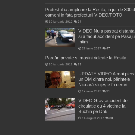
Protestul ia amploare la Resita, in jur de 800 
oameni in fata prefecturii VIDEO/FOTO
19 ianuarie 2012
54
VIDEO Nu a pastrat distanta
si a facut accident pe Pasaju
Intim
27 iunie 2017
47
Parcări private și mașini ridicate la Reșița
10 ianuarie 2012
33
UPDATE VIDEO A mai pleca
un OM dintre noi, părintele
Nicoară slujește în ceruri
17 iunie 2013
31
VIDEO Grav accident de
circulatie cu 4 victime la
Buchin pe Dn6
14 august 2017
30