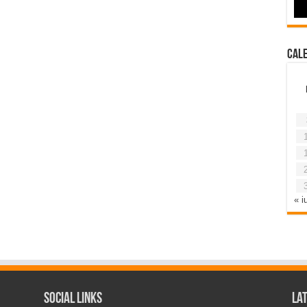
Cal
« iu
Social Links
La