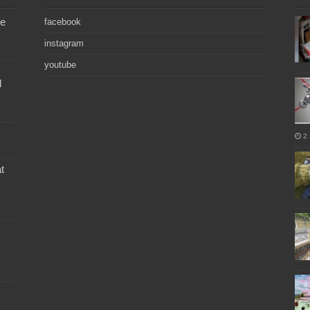
de
facebook
instagram
youtube
l
2 
t