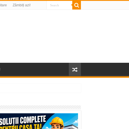
litare
Zâmbiți azi!
!