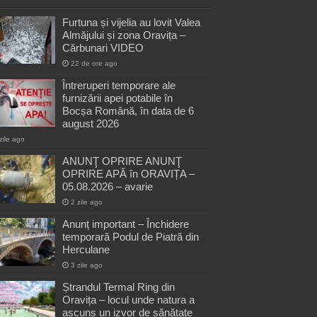
Furtuna și vijelia au lovit Valea
Almăjului și zona Oravița –
Cărbunari VIDEO
22 de ore ago
Întreruperi temporare ale
furnizării apei potabile în
Bocșa Română, în data de 6
august 2026
zile ago
ANUNŢ OPRIRE ANUNŢ
OPRIRE APĂ în ORAVIȚA –
05.08.2026 – avarie
2 zile ago
Anunț important – Închidere
temporară Podul de Piatră din
Herculane
3 zile ago
Ștrandul Termal Ring din
Oravița – locul unde natura a
ascuns un izvor de sănătate