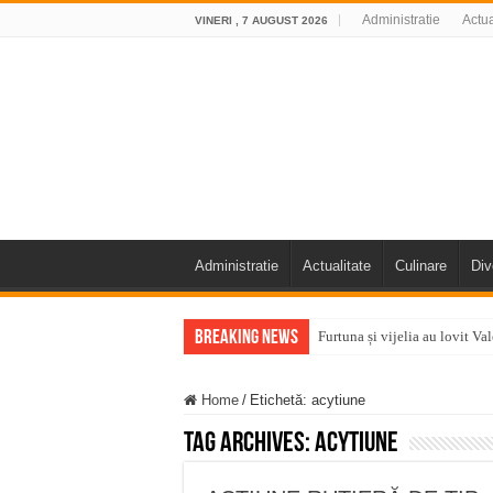
Administratie
Actua
VINERI , 7 AUGUST 2026
Administratie
Actualitate
Culinare
Div
Breaking News
Furtuna și vijelia au lovit V
Întreruperi temporare ale fur
Home
/
Etichetă:
acytiune
ANUNŢ OPRIRE ANUNŢ OPRIR
Tag Archives:
acytiune
Anunț important – Închidere 
Ștrandul Termal Ring din Ora