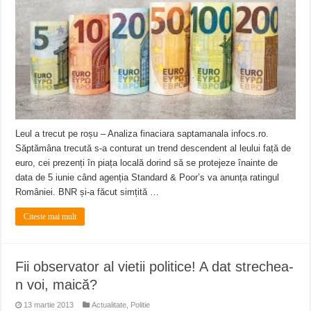
ANUNŢ OPRIRE ANUNŢ OPRIRE APĂ în ORAVIȚA – 05.08.2026 – avarie
Anunț important – Închidere temporară Podul de Piatră din Herculane
Ștrandul Termal Ring din Oravița – locul unde natura a ascuns un izvor de sănă
Leul a trecut pe roșu – Analiza finaciara saptamanala infocs.ro.
Săptămâna trecută s-a conturat un trend descendent al leului față de
euro, cei prezenți în piața locală dorind să se protejeze înainte de
data de 5 iunie când agenția Standard & Poor’s va anunța ratingul
României. BNR și-a făcut simțită …
Citeste mai mult
Fii observator al vietii politice! A dat strechea-
n voi, maică?
13 martie 2013
Actualitate
,
Politie