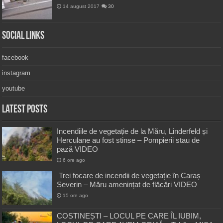
14 august 2017
30
Social Links
facebook
instagram
youtube
Latest Posts
Incendiile de vegetație de la Măru, Linderfeld și
Herculane au fost stinse – Pompierii stau de
pază VIDEO
6 ore ago
Trei focare de incendii de vegetație în Caraș
Severin – Măru amenințat de flăcări VIDEO
15 ore ago
COSTINEȘTI – LOCUL PE CARE ÎL IUBIM,