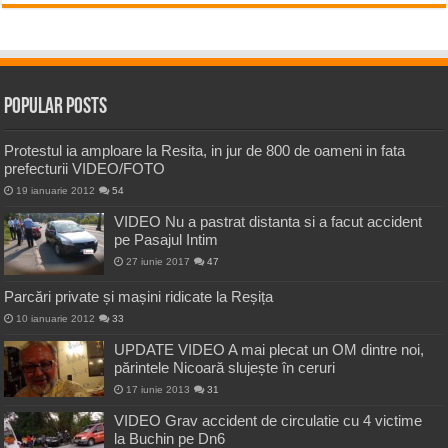
Popular Posts
Protestul ia amploare la Resita, in jur de 800 de oameni in fata
prefecturii VIDEO/FOTO
19 ianuarie 2012
54
VIDEO Nu a pastrat distanta si a facut accident
pe Pasajul Intim
27 iunie 2017
47
Parcări private și mașini ridicate la Reșița
10 ianuarie 2012
33
UPDATE VIDEO A mai plecat un OM dintre noi,
părintele Nicoară slujește în ceruri
17 iunie 2013
31
VIDEO Grav accident de circulatie cu 4 victime
la Buchin pe Dn6