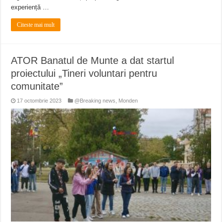
experiență …
Citeste mai mult
ATOR Banatul de Munte a dat startul
proiectului „Tineri voluntari pentru
comunitate”
17 octombrie 2023
@Breaking news
,
Monden