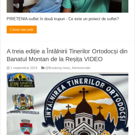
PRIETENIA-suflet în două trupuri - Ce este un proiect de suflet?
Citeste mai mult
A treia ediţie a Întâlnirii Tinerilor Ortodocși din
Banatul Montan de la Reșița VIDEO
1 septembrie 2024
@Breaking news
,
Administratie