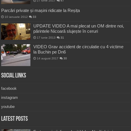
27 iunie 2017
47
Parcări private și mașini ridicate la Reșița
10 ianuarie 2012
33
UPDATE VIDEO A mai plecat un OM dintre noi,
părintele Nicoară slujește în ceruri
17 iunie 2013
31
VIDEO Grav accident de circulatie cu 4 victime
la Buchin pe Dn6
14 august 2017
30
Social Links
facebook
instagram
youtube
Latest Posts