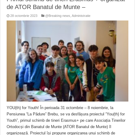
de ATOR Banatul de Munte –
28 octombrie 2023
@Breaking news
,
Administratie
YOU(th) for Youth! În perioada 31 octombrie – 8 noiembrie, la
Pensiunea “La Pădure” Brebu, se va desfășura proiectul “You(th) for
Youth”, primul schimb de tineri Erasmus+ pe care Asociația Tinerilor
Ortodocși din Banatul de Munte (ATOR Banatul de Munte) îl
organizează. Proiectul își propune organizarea unui schimb de