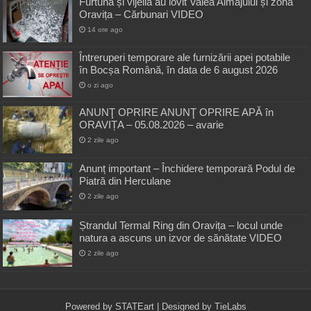
Furtuna și vijelia au lovit Valea Almăjului și zona
Oravița – Cărbunari VIDEO
14 ore ago
Întreruperi temporare ale furnizării apei potabile
în Bocșa Română, în data de 6 august 2026
o zi ago
ANUNŢ OPRIRE ANUNŢ OPRIRE APĂ în
ORAVIȚA – 05.08.2026 – avarie
2 zile ago
Anunț important – Închidere temporară Podul de
Piatră din Herculane
2 zile ago
Ștrandul Termal Ring din Oravița – locul unde
natura a ascuns un izvor de sănătate VIDEO
2 zile ago
Powered by
STATEart
| Designed by
TieLabs