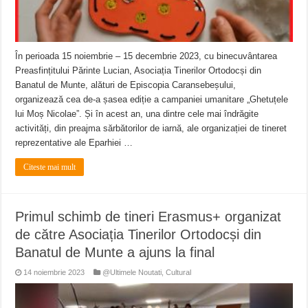
În perioada 15 noiembrie – 15 decembrie 2023, cu binecuvântarea
Preasfințitului Părinte Lucian, Asociația Tinerilor Ortodocși din
Banatul de Munte, alături de Episcopia Caransebeșului,
organizează cea de-a șasea ediție a campaniei umanitare „Ghetuțele
lui Moș Nicolae”. Și în acest an, una dintre cele mai îndrăgite
activități, din preajma sărbătorilor de iarnă, ale organizației de tineret
reprezentative ale Eparhiei …
Citeste mai mult
Primul schimb de tineri Erasmus+ organizat
de către Asociația Tinerilor Ortodocși din
Banatul de Munte a ajuns la final
14 noiembrie 2023
@Ultimele Noutati
,
Cultural