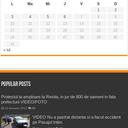
L
Ma
Mi
J
V
S
D
1
2
3
4
5
6
7
8
9
10
11
12
13
14
15
16
17
18
19
20
21
22
23
24
25
26
27
28
29
30
31
« iul.
Popular Posts
Protestul ia amploare la Resita, in jur de 800 de oameni in fata
prefecturii VIDEO/FOTO
19 ianuarie 2012
54
VIDEO Nu a pastrat distanta si a facut accident
pe Pasajul Intim