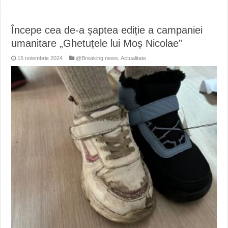
Începe cea de-a șaptea ediție a campaniei
umanitare „Ghetuțele lui Moș Nicolae”
15 noiembrie 2024
@Breaking news
,
Actualitate