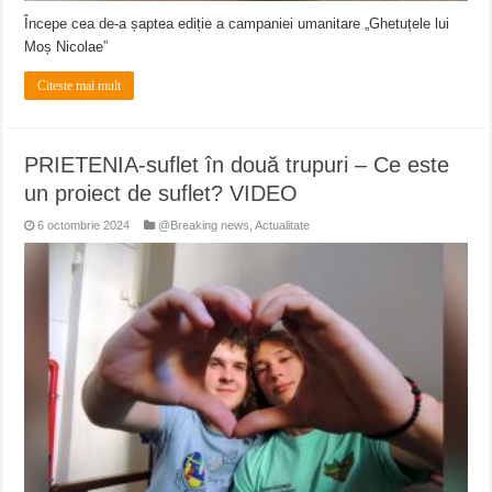
Începe cea de-a șaptea ediție a campaniei umanitare „Ghetuțele lui
Moș Nicolae”
Citeste mai mult
PRIETENIA-suflet în două trupuri – Ce este
un proiect de suflet? VIDEO
6 octombrie 2024
@Breaking news
,
Actualitate