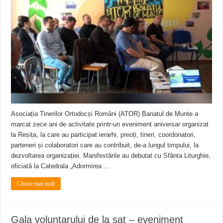
ANUNŢ OPRIRE APĂ în CARANSEBEȘ – 04.08.2026 – avarie – Calea Severinu
ANUNŢ OPRIRE APĂ în CARANSEBEȘ avarie
ANUNȚ OPRIRE APĂ în Reșița, cartier Țerova – avarie – 04.08.2026
Asociația Tinerilor Ortodocși Români (ATOR) Banatul de Munte a
marcat zece ani de activitate printr-un eveniment aniversar organizat
la Reșița, la care au participat ierarhi, preoți, tineri, coordonatori,
parteneri și colaboratori care au contribuit, de-a lungul timpului, la
dezvoltarea organizației. Manifestările au debutat cu Sfânta Liturghie,
oficiată la Catedrala „Adormirea …
Citeste mai mult
Gala voluntarului de la sat – eveniment