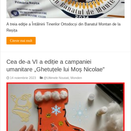
A treia ediţie a Întâlnirii Tinerilor Ortodocși din Banatul Montan de la
Reșița
Citeste mai mult
Cea de-a VI a ediție a campaniei
umanitare „Ghetuțele lui Moș Nicolae”
14 noiembrie 2023
@Ultimele Noutati
,
Monden