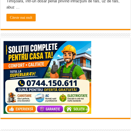
Timişoara, într-un dosar penal privind infracţiuni de fals, uz de fals,
abuz …
Citeste mai mult