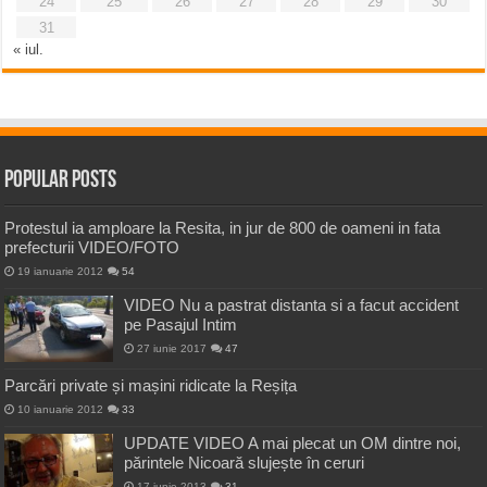
24
25
26
27
28
29
30
31
« iul.
Popular Posts
Protestul ia amploare la Resita, in jur de 800 de oameni in fata
prefecturii VIDEO/FOTO
19 ianuarie 2012
54
VIDEO Nu a pastrat distanta si a facut accident
pe Pasajul Intim
27 iunie 2017
47
Parcări private și mașini ridicate la Reșița
10 ianuarie 2012
33
UPDATE VIDEO A mai plecat un OM dintre noi,
părintele Nicoară slujește în ceruri
17 iunie 2013
31