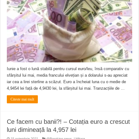
ANUNŢ OPRIRE APĂ în CARANSEBEȘ – 04.08.2026 – avarie – Calea Severinu
ANUNŢ OPRIRE APĂ în CARANSEBEȘ avarie
ANUNȚ OPRIRE APĂ în Reșița, cartier Țerova – avarie – 04.08.2026
Iunie a fost o lună stabilă pentru cursul euro/leu, însă comparativ cu
sfârșitul lui mai, media francului elvețian și a dolarului s-au apreciat
iar cea a lirei sterline a scăzut. Euro a încheiat luna cu o medie de
4,9454 lei față de 4,9430 lei, la sfârșitul lui mai. Tranzacțiile de …
Citeste mai mult
Ce facem cu banii?! – Cotația euro a crescut
luni dimineață la 4,957 lei
15 noiembrie 2021
@Breaking news
,
Utilitare