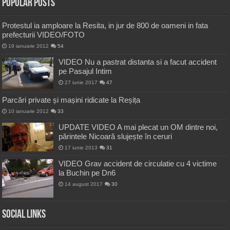
Popular Posts
Protestul ia amploare la Resita, in jur de 800 de oameni in fata
prefecturii VIDEO/FOTO
19 ianuarie 2012
54
VIDEO Nu a pastrat distanta si a facut accident
pe Pasajul Intim
27 iunie 2017
47
Parcări private și mașini ridicate la Reșița
10 ianuarie 2012
33
UPDATE VIDEO A mai plecat un OM dintre noi,
părintele Nicoară slujește în ceruri
17 iunie 2013
31
VIDEO Grav accident de circulatie cu 4 victime
la Buchin pe Dn6
14 august 2017
30
Social Links