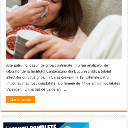
Ștrandul Termal Ring din Oravița – locul unde natura a ascuns un izvor de sănă
Miresme de lavandă, mentă și flori de vară și râsete de copii la Carașova VIDEO
ANUNȚ OPRIRE APĂ în Reșița – avarie – 04.08.2026 – str. Văliugului și Plasto
Alte patru noi cazuri de gripă confirmate în urma analizelor de
laborator de la Institutul Cantacuzino din București ridică totalul
infecțiilor cu virus gripal în Caraș-Severin la 19. Ultimele patru
îmbolnăviri au fost constatate la o femeie de 77 de ani din localitatea
Valeadeni, un bărbat de 52 de ani, …
Citeste mai mult