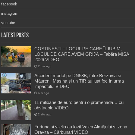
facebook
instagram
youtube
Latest Posts
COSTINEȘTI – LOCUL PE CARE ÎL IUBIM,
LOCUL DE CARE AVEM GRIJĂ – Tabăra MISA
2026 VIDEO
2 ore ago
Accident mortal pe DN58B, între Berzovia și
Măureni. Mașina și un TIR au luat foc în urma
impactului VIDEO
o zi ago
11 milioane de euro pentru o promenadă… cu
obstacole VIDEO
2 zile ago
Furtuna și vijelia au lovit Valea Almăjului și zona
Oravița – Cărbunari VIDEO