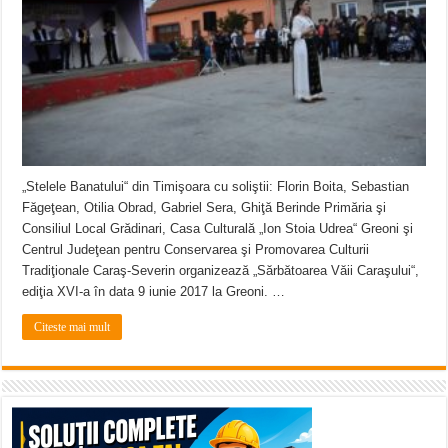
ANUNŢ OPRIRE APĂ în CARANSEBEȘ – 04.08.2026 – avarie – Calea Severinu
ANUNŢ OPRIRE APĂ în CARANSEBEȘ avarie
ANUNȚ OPRIRE APĂ în Reșița, cartier Țerova – avarie – 04.08.2026
„Stelele Banatului“ din Timişoara cu soliştii: Florin Boita, Sebastian
Făgeţean, Otilia Obrad, Gabriel Sera, Ghiţă Berinde Primăria şi
Consiliul Local Grădinari, Casa Culturală „Ion Stoia Udrea“ Greoni şi
Centrul Judeţean pentru Conservarea şi Promovarea Culturii
Tradiţionale Caraş-Severin organizează „Sărbătoarea Văii Caraşului“,
ediţia XVI-a în data 9 iunie 2017 la Greoni. …
Citeste mai mult