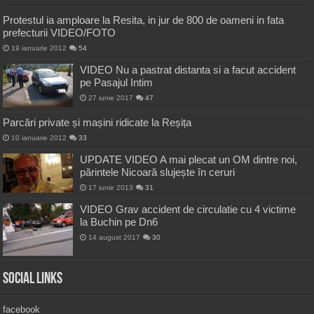
Protestul ia amploare la Resita, in jur de 800 de oameni in fata
prefecturii VIDEO/FOTO
19 ianuarie 2012
54
VIDEO Nu a pastrat distanta si a facut accident
pe Pasajul Intim
27 iunie 2017
47
Parcări private și mașini ridicate la Reșița
10 ianuarie 2012
33
UPDATE VIDEO A mai plecat un OM dintre noi,
părintele Nicoară slujește în ceruri
17 iunie 2013
31
VIDEO Grav accident de circulatie cu 4 victime
la Buchin pe Dn6
14 august 2017
30
Social Links
facebook