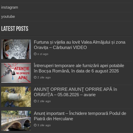
instagram
youtube
Latest Posts
Furtuna și vijelia au lovit Valea Almăjului și zona
Oravița – Cărbunari VIDEO
o zi ago
Întreruperi temporare ale furnizării apei potabile
în Bocșa Română, în data de 6 august 2026
2 zile ago
ANUNŢ OPRIRE ANUNŢ OPRIRE APĂ în
ORAVIȚA – 05.08.2026 – avarie
2 zile ago
Anunț important – Închidere temporară Podul de
Piatră din Herculane
3 zile ago