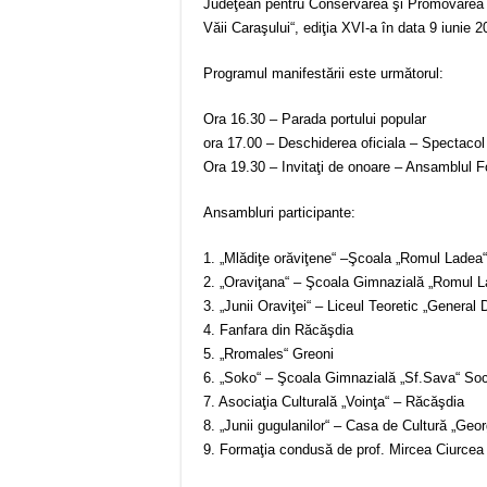
Judeţean pentru Conservarea şi Promovarea C
Văii Caraşului“, ediţia XVI-a în data 9 iunie 2
Programul manifestării este următorul:
Ora 16.30 ‒ Parada portului popular
ora 17.00 – Deschiderea oficiala – Spectacol 
Ora 19.30 ‒ Invitaţi de onoare – Ansamblul Fo
Ansambluri participante:
1. „Mlădiţe orăviţene“ ‒Şcoala „Romul Ladea“
2. „Oraviţana“ ‒ Şcoala Gimnazială „Romul L
3. „Junii Oraviţei“ ‒ Liceul Teoretic „General 
4. Fanfara din Răcăşdia
5. „Rromales“ Greoni
6. „Soko“ ‒ Şcoala Gimnazială „Sf.Sava“ Soc
7. Asociaţia Culturală „Voinţa“ ‒ Răcăşdia
8. „Junii gugulanilor“ ‒ Casa de Cultură „Ge
9. Formaţia condusă de prof. Mircea Ciurcea