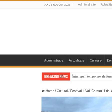
Administratie
Actualit
JOI , 6 AUGUST 2026
Administratie
Actualitate
Culinare
Div
Breaking News
Întreruperi temporare ale fur
ANUNŢ OPRIRE ANUNŢ OPRIR
Home
/
Cultural
/
Festivalul Vaii Carasului de 
Anunț important – Închidere 
Ștrandul Termal Ring din Ora
Miresme de lavandă, mentă și 