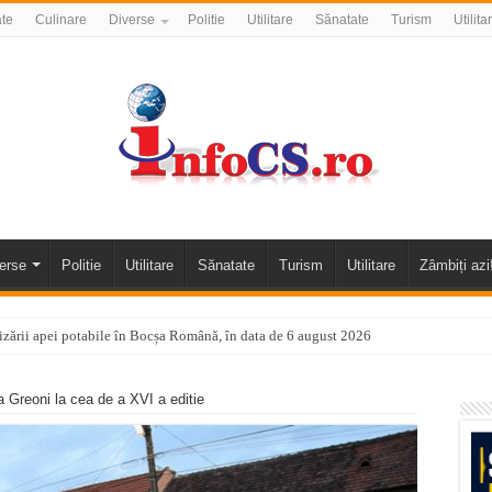
ate
Culinare
Diverse
Politie
Utilitare
Sănatate
Turism
Utilita
erse
Politie
Utilitare
Sănatate
Turism
Utilitare
Zâmbiți azi
nizării apei potabile în Bocșa Română, în data de 6 august 2026
E APĂ în ORAVIȚA – 05.08.2026 – avarie
la Greoni la cea de a XVI a editie
temporară Podul de Piatră din Herculane
vița – locul unde natura a ascuns un izvor de sănătate VIDEO
flori de vară și râsete de copii la Carașova VIDEO