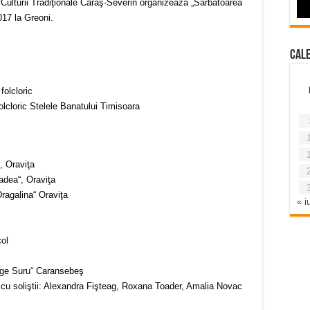
ulturii Tradiţionale Caraş-Severin organizează „Sărbătoarea
017 la Greoni.
Cal
folcloric
lcloric Stelele Banatului Timisoara
, Oraviţa
adea“, Oraviţa
Dragalina“ Oraviţa
« iu
ol
orge Suru“ Caransebeş
 cu soliştii: Alexandra Fişteag, Roxana Toader, Amalia Novac