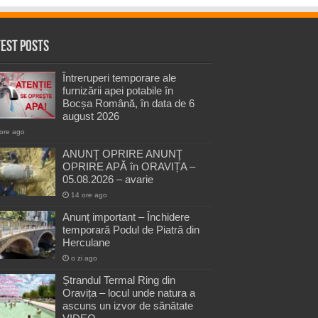
test Posts
Întreruperi temporare ale
furnizării apei potabile în
Bocșa Română, în data de 6
august 2026
ore ago
ANUNŢ OPRIRE ANUNŢ
OPRIRE APĂ în ORAVIȚA –
05.08.2026 – avarie
14 ore ago
Anunț important – Închidere
temporară Podul de Piatră din
Herculane
o zi ago
Ștrandul Termal Ring din
Oravița – locul unde natura a
ascuns un izvor de sănătate