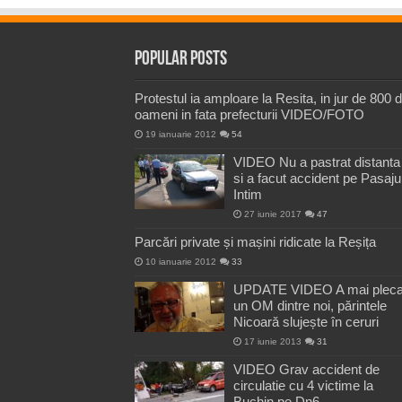
Popular Posts
Protestul ia amploare la Resita, in jur de 800 
oameni in fata prefecturii VIDEO/FOTO
19 ianuarie 2012
54
VIDEO Nu a pastrat distanta
si a facut accident pe Pasaju
Intim
27 iunie 2017
47
Parcări private și mașini ridicate la Reșița
10 ianuarie 2012
33
UPDATE VIDEO A mai pleca
un OM dintre noi, părintele
Nicoară slujește în ceruri
17 iunie 2013
31
VIDEO Grav accident de
circulatie cu 4 victime la
Buchin pe Dn6