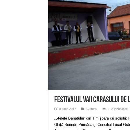
ANUNȚ OPRIRE APĂ în Reșița 
ANUNŢ OPRIRE APĂ în CARAN
ANUNŢ OPRIRE APĂ în CA
ANUNȚ OPRIRE APĂ în Reșița,
ANUNȚ OPRIRE APĂ în Reșița
Festivalul Vaii Carasului de l
8 iunie 2017
Cultural
193 vizualizari
„Stelele Banatului“ din Timişoara cu soliştii:
Ghiţă Berinde Primăria şi Consiliul Local Gră