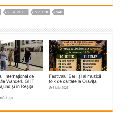
FESTIVALUL
GREONI
VAII
ui Internațional de
Festivalul Berii și al muzicii
afie WanderLIGHT
folk de calitate la Oravița
ajuns și în Reșița
5 iulie 2026
ămâni ago