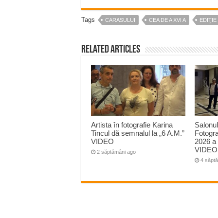
Tags
CARASULUI
CEA DE A XVI A
EDIŢIE
Related Articles
Artista în fotografie Karina
Salonul
Tincul dă semnalul la „6 A.M.”
Fotogr
VIDEO
2026 a 
VIDEO
2 săptămâni ago
4 săpt