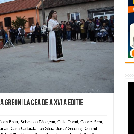
– avarie – 04.08.2026 – str. Văliugului și Plastomet
SEBEȘ – 04.08.2026 – avarie – Calea Severinului
RANSEBEȘ avarie
 cartier Țerova – avarie – 04.08.2026
 – avarie – 03.08.2026 – Calea Caransebeșului
a Greoni la cea de a XVI a editie
 Florin Boita, Sebastian Făgeţean, Otilia Obrad, Gabriel Sera,
dinari, Casa Culturală „Ion Stoia Udrea“ Greoni şi Centrul