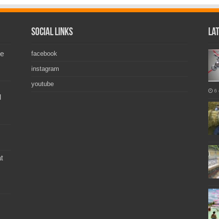
Social Links
La
de
facebook
instagram
youtube
6 
l
t