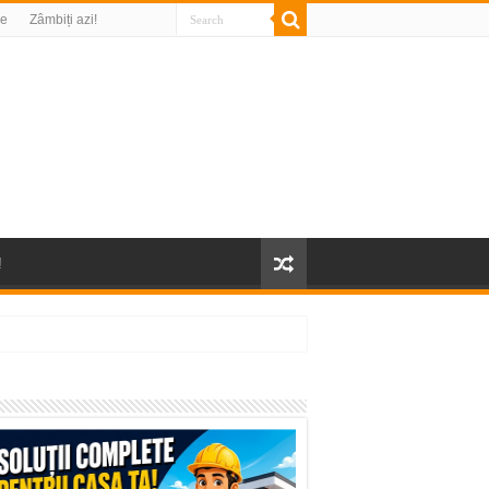
re
Zâmbiți azi!
!