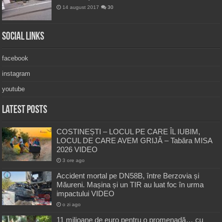
14 august 2017
30
Social Links
facebook
instagram
youtube
Latest Posts
COSTINEȘTI – LOCUL PE CARE ÎL IUBIM,
LOCUL DE CARE AVEM GRIJĂ – Tabăra MISA
2026 VIDEO
3 ore ago
Accident mortal pe DN58B, între Berzovia și
Măureni. Mașina și un TIR au luat foc în urma
impactului VIDEO
o zi ago
11 milioane de euro pentru o promenadă… cu