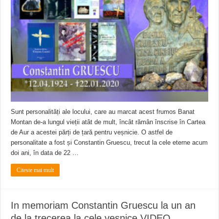
Ștrandul Termal Ring din Oravița – locul unde natura a ascuns un izvor de sănă
Miresme de lavandă, mentă și flori de vară și râsete de copii la Carașova VIDEO
ANUNȚ OPRIRE APĂ în Reșița – avarie – 04.08.2026 – str. Văliugului și Plasto
Sunt personalități ale locului, care au marcat acest frumos Banat
Montan de-a lungul vieții atât de mult, încât rămân înscrise în Cartea
de Aur a acestei părți de țară pentru veșnicie. O astfel de
personalitate a fost și Constantin Gruescu, trecut la cele eterne acum
doi ani, în data de 22 …
Citeste mai mult
In memoriam Constantin Gruescu la un an
de la trecerea la cele veșnice VIDEO