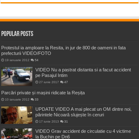
Popular Posts
Protestul ia amploare la Resita, in jur de 800 de oameni in fata
prefecturii VIDEO/FOTO
19 ianuarie 2012
54
VIDEO Nu a pastrat distanta si a facut accident
pe Pasajul Intim
27 iunie 2017
47
Parcări private și mașini ridicate la Reșița
10 ianuarie 2012
33
UPDATE VIDEO A mai plecat un OM dintre noi,
părintele Nicoară slujește în ceruri
17 iunie 2013
31
VIDEO Grav accident de circulatie cu 4 victime
la Buchin pe Dn6