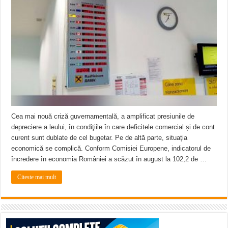
Miresme de lavandă, mentă și flori de vară și râsete de copii la Carașova VIDEO
ANUNȚ OPRIRE APĂ în Reșița – avarie – 04.08.2026 – str. Văliugului și Plasto
ANUNŢ OPRIRE APĂ în CARANSEBEȘ – 04.08.2026 – avarie – Calea Severinu
Cea mai nouă criză guvernamentală, a amplificat presiunile de
depreciere a leului, în condiţiile în care deficitele comercial și de cont
curent sunt dublate de cel bugetar. Pe de altă parte, situația
economică se complică. Conform Comisiei Europene, indicatorul de
încredere în economia României a scăzut în august la 102,2 de …
Citeste mai mult