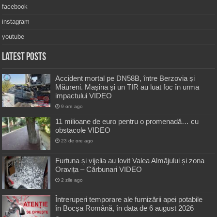
facebook
instagram
youtube
Latest Posts
Accident mortal pe DN58B, între Berzovia și
Măureni. Mașina și un TIR au luat foc în urma
impactului VIDEO
9 ore ago
11 milioane de euro pentru o promenadă… cu
obstacole VIDEO
23 de ore ago
Furtuna și vijelia au lovit Valea Almăjului și zona
Oravița – Cărbunari VIDEO
2 zile ago
Întreruperi temporare ale furnizării apei potabile
în Bocșa Română, în data de 6 august 2026