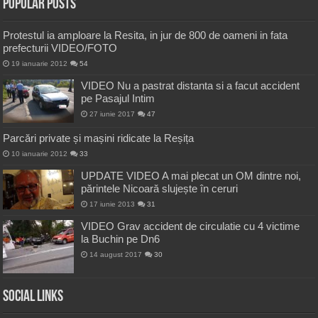
Popular Posts
Protestul ia amploare la Resita, in jur de 800 de oameni in fata
prefecturii VIDEO/FOTO
19 ianuarie 2012
54
VIDEO Nu a pastrat distanta si a facut accident
pe Pasajul Intim
27 iunie 2017
47
Parcări private și mașini ridicate la Reșița
10 ianuarie 2012
33
UPDATE VIDEO A mai plecat un OM dintre noi,
părintele Nicoară slujește în ceruri
17 iunie 2013
31
VIDEO Grav accident de circulatie cu 4 victime
la Buchin pe Dn6
14 august 2017
30
Social Links