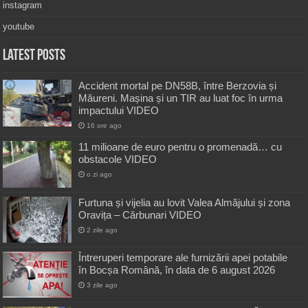
instagram
youtube
Latest Posts
Accident mortal pe DN58B, între Berzovia și
Măureni. Mașina și un TIR au luat foc în urma
impactului VIDEO
16 ore ago
11 milioane de euro pentru o promenadă… cu
obstacole VIDEO
o zi ago
Furtuna și vijelia au lovit Valea Almăjului și zona
Oravița – Cărbunari VIDEO
2 zile ago
Întreruperi temporare ale furnizării apei potabile
în Bocșa Română, în data de 6 august 2026
3 zile ago