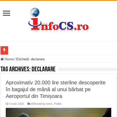
Accident mortal pe DN58B, între Berzovia și Măureni. Mașina și un TIR au luat
Home
/
Etichetă:
declarare
11 milioane de euro pentru o promenadă… cu obstacole VIDEO
Tag Archives:
declarare
Furtuna și vijelia au lovit Valea Almăjului și zona Oravița – Cărbunari VIDEO
Aproximativ 20.000 lire sterline descoperite
Întreruperi temporare ale furnizării apei potabile în Bocșa Română, în data de 6 
în bagajul de mână al unui bărbat pe
ANUNŢ OPRIRE ANUNŢ OPRIRE APĂ în ORAVIȚA – 05.08.2026 – avarie
Aeroportul din Timișoara
Anunț important – Închidere temporară Podul de Piatră din Herculane
3 iunie 2025
@Breaking news
,
Politie
Ștrandul Termal Ring din Oravița – locul unde natura a ascuns un izvor de sănă