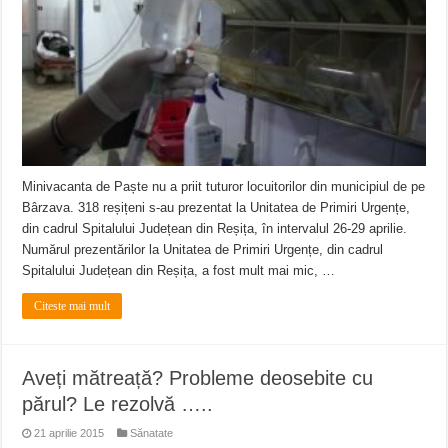
ANUNŢ OPRIRE APĂ în CARANSEBEȘ – 04.08.2026 – avarie – Calea Severinu
ANUNŢ OPRIRE APĂ în CARANSEBEȘ avarie
ANUNȚ OPRIRE APĂ în Reșița, cartier Țerova – avarie – 04.08.2026
Minivacanta de Paște nu a priit tuturor locuitorilor din municipiul de pe
Bârzava. 318 reșițeni s-au prezentat la Unitatea de Primiri Urgențe,
din cadrul Spitalului Județean din Reșița, în intervalul 26-29 aprilie.
Numărul prezentărilor la Unitatea de Primiri Urgențe, din cadrul
Spitalului Județean din Reșița, a fost mult mai mic, …
Citeste mai mult
Aveți mătreață? Probleme deosebite cu
părul? Le rezolvă …..
21 aprilie 2015
Sănatate