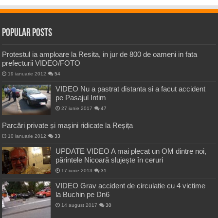
Popular Posts
Protestul ia amploare la Resita, in jur de 800 de oameni in fata
prefecturii VIDEO/FOTO
19 ianuarie 2012
54
VIDEO Nu a pastrat distanta si a facut accident
pe Pasajul Intim
27 iunie 2017
47
Parcări private și mașini ridicate la Reșița
10 ianuarie 2012
33
UPDATE VIDEO A mai plecat un OM dintre noi,
părintele Nicoară slujește în ceruri
17 iunie 2013
31
VIDEO Grav accident de circulatie cu 4 victime
la Buchin pe Dn6
14 august 2017
30