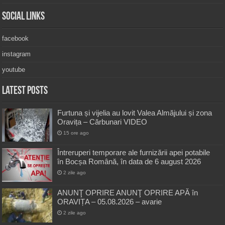
Social Links
facebook
instagram
youtube
Latest Posts
Furtuna și vijelia au lovit Valea Almăjului și zona
Oravița – Cărbunari VIDEO
15 ore ago
Întreruperi temporare ale furnizării apei potabile
în Bocșa Română, în data de 6 august 2026
2 zile ago
ANUNŢ OPRIRE ANUNŢ OPRIRE APĂ în
ORAVIȚA – 05.08.2026 – avarie
2 zile ago