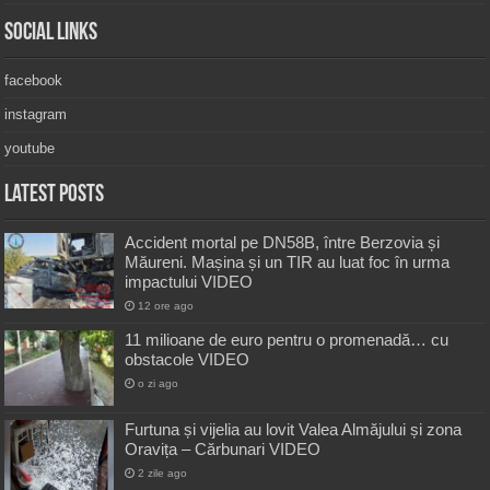
Social Links
facebook
instagram
youtube
Latest Posts
Accident mortal pe DN58B, între Berzovia și
Măureni. Mașina și un TIR au luat foc în urma
impactului VIDEO
12 ore ago
11 milioane de euro pentru o promenadă… cu
obstacole VIDEO
o zi ago
Furtuna și vijelia au lovit Valea Almăjului și zona
Oravița – Cărbunari VIDEO
2 zile ago