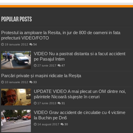
Popular Posts
Protestul ia amploare la Resita, in jur de 800 de oameni in fata
prefecturii VIDEO/FOTO
19 ianuarie 2012
54
VIDEO Nu a pastrat distanta si a facut accident
pe Pasajul Intim
27 iunie 2017
47
Parcări private și mașini ridicate la Reșița
10 ianuarie 2012
33
UPDATE VIDEO A mai plecat un OM dintre noi,
părintele Nicoară slujește în ceruri
17 iunie 2013
31
VIDEO Grav accident de circulatie cu 4 victime
la Buchin pe Dn6
14 august 2017
30