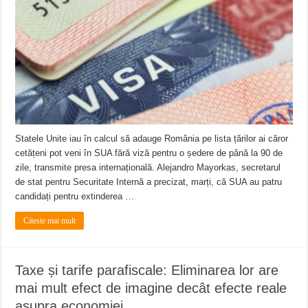
Miresme de lavandă, mentă și flori de vară și râsete de copii la Carașova VIDEO
ANUNȚ OPRIRE APĂ în Reșița – avarie – 04.08.2026 – str. Văliugului și Plasto
ANUNŢ OPRIRE APĂ în CARANSEBEȘ – 04.08.2026 – avarie – Calea Severinu
Statele Unite iau în calcul să adauge România pe lista țărilor ai căror
cetățeni pot veni în SUA fără viză pentru o ședere de până la 90 de
zile, transmite presa internațională. Alejandro Mayorkas, secretarul
de stat pentru Securitate Internă a precizat, marți, că SUA au patru
candidați pentru extinderea …
Citeste mai mult
Taxe și tarife parafiscale: Eliminarea lor are
mai mult efect de imagine decât efecte reale
asupra economiei