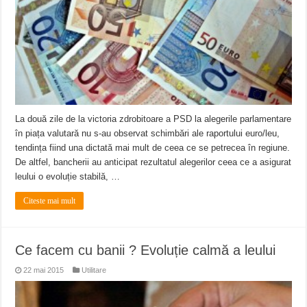
La două zile de la victoria zdrobitoare a PSD la alegerile parlamentare
în piața valutară nu s-au observat schimbări ale raportului euro/leu,
tendința fiind una dictată mai mult de ceea ce se petrecea în regiune.
De altfel, bancherii au anticipat rezultatul alegerilor ceea ce a asigurat
leului o evoluție stabilă, …
Citeste mai mult
Ce facem cu banii ? Evoluție calmă a leului
22 mai 2015
Utilitare