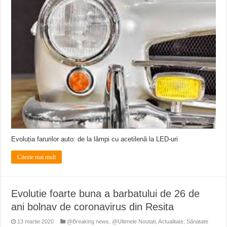
Evoluția farurilor auto: de la lămpi cu acetilenă la LED-uri
Citeste mai mult
Evolutie foarte buna a barbatului de 26 de
ani bolnav de coronavirus din Resita
13 martie 2020
@Breaking news
,
@Ultimele Noutati
,
Actualitate
,
Sănatate