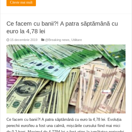
Citeste mai mult
Ce facem cu banii?! A patra săptămână cu
euro la 4,78 lei
15 decembrie 2019
@Breaking news
,
Utilitare
Ce facem cu banii?! A patra săptămână cu euro la 4,78 lei. Evoluția
perechii euro/leu a fost una calmă, mișcările cursului fiind mai mici
de 0,2 bani. Maximul de 4,7794 lei a fost atins la jumătatea perioadei