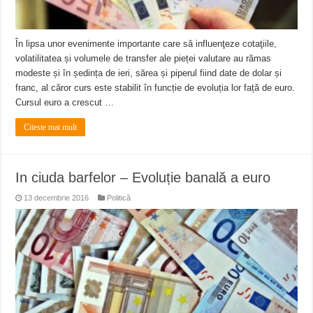
În lipsa unor evenimente importante care să influenţeze cotaţiile,
volatilitatea și volumele de transfer ale pieței valutare au rămas
modeste și în ședința de ieri, sărea și piperul fiind date de dolar și
franc, al căror curs este stabilit în funcție de evoluția lor față de euro.
Cursul euro a crescut …
Citeste mai mult
In ciuda barfelor – Evoluție banală a euro
13 decembrie 2016
Politică