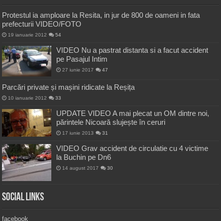
Protestul ia amploare la Resita, in jur de 800 de oameni in fata
prefecturii VIDEO/FOTO
19 ianuarie 2012
54
VIDEO Nu a pastrat distanta si a facut accident
pe Pasajul Intim
27 iunie 2017
47
Parcări private și mașini ridicate la Reșița
10 ianuarie 2012
33
UPDATE VIDEO A mai plecat un OM dintre noi,
părintele Nicoară slujește în ceruri
17 iunie 2013
31
VIDEO Grav accident de circulatie cu 4 victime
la Buchin pe Dn6
14 august 2017
30
Social Links
facebook