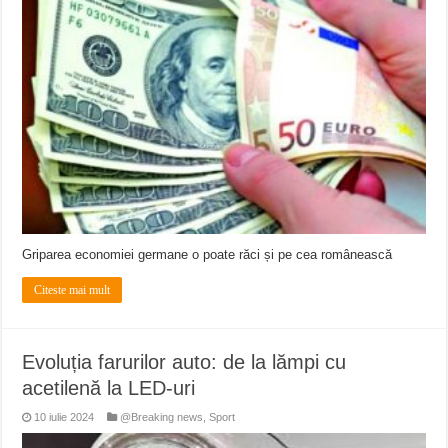
ANUNŢ OPRIRE APĂ în CARANSEBEȘ avarie
ANUNȚ OPRIRE APĂ în Reșița, cartier Țerova – avarie – 04.08.2026
ANUNȚ OPRIRE APĂ în Reșița – avarie – 03.08.2026 – Calea Caransebeșului
Griparea economiei germane o poate răci și pe cea românească
Citeste mai mult
Evoluția farurilor auto: de la lămpi cu
acetilenă la LED-uri
10 iulie 2024
@Breaking news
,
Sport