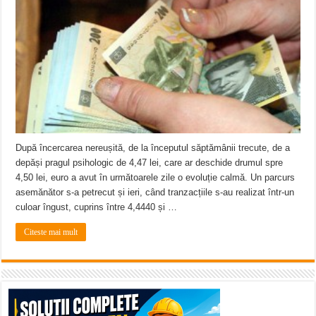
După încercarea nereușită, de la începutul săptămânii trecute, de a
depăși pragul psihologic de 4,47 lei, care ar deschide drumul spre
4,50 lei, euro a avut în următoarele zile o evoluție calmă. Un parcurs
asemănător s-a petrecut și ieri, când tranzacțiile s-au realizat într-un
culoar îngust, cuprins între 4,4440 și …
Citeste mai mult