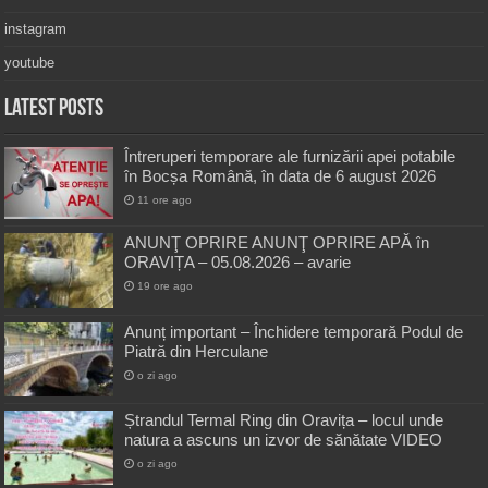
instagram
youtube
Latest Posts
Întreruperi temporare ale furnizării apei potabile
în Bocșa Română, în data de 6 august 2026
11 ore ago
ANUNŢ OPRIRE ANUNŢ OPRIRE APĂ în
ORAVIȚA – 05.08.2026 – avarie
19 ore ago
Anunț important – Închidere temporară Podul de
Piatră din Herculane
o zi ago
Ștrandul Termal Ring din Oravița – locul unde
natura a ascuns un izvor de sănătate VIDEO
o zi ago