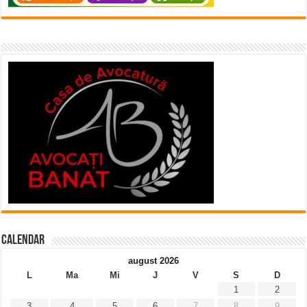
Calendar
august 2026
L
Ma
Mi
J
V
S
D
1
2
3
4
5
6
7
8
9