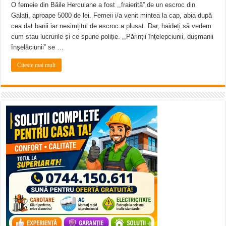
O femeie din Băile Herculane a fost ,,fraierită” de un escroc din
Galați, aproape 5000 de lei. Femeii i/a venit mintea la cap, abia după
cea dat banii iar nesimțitul de escroc a plusat. Dar, haideți să vedem
cum stau lucrurile și ce spune poliție. ,,Părinţii înţelepciunii, duşmanii
înşelăciunii” se …
Citeste mai mult