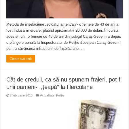
ANUNŢ OPRIRE APĂ în CARANSEBEȘ – 04.08.2026 – avarie – Calea Severinu
ANUNŢ OPRIRE APĂ în CARANSEBEȘ avarie
ANUNȚ OPRIRE APĂ în Reșița, cartier Țerova – avarie – 04.08.2026
Metoda de înșelăciune „soldatul american”- o femeie de 43 de ani a
fost indusă în eroare, plătind aproximativ 20.000 de dolari. În cursul
acestei luni, o femeie de 43 de ani din județul Caraș-Severin a depus
o plângere penală la Inspectoratul de Poliție Județean Caraș-Severin,
pentru săvârșirea infracțiunii de înșelăciune, …
Citeste mai mult
Cât de creduli, ca să nu spunem fraieri, pot fi
unii oameni- ,,țeapă” la Herculane
7 februarie 2013
Actualitate
,
Politie