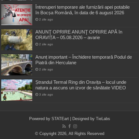
Întreruperi temporare ale furnizării apei potabile
în Bocșa Română, în data de 6 august 2026
2 zile ago
ANUNŢ OPRIRE ANUNŢ OPRIRE APĂ în
ORAVIȚA – 05.08.2026 – avarie
2 zile ago
Anunț important – Închidere temporară Podul de
Piatră din Herculane
2 zile ago
Ștrandul Termal Ring din Oravița – locul unde
natura a ascuns un izvor de sănătate VIDEO
3 zile ago
Powered by
STATEart
| Designed by
TieLabs
© Copyright 2026, All Rights Reserved