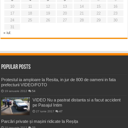
10
11
12
13
14
15
16
17
18
19
20
21
22
23
24
25
26
27
28
29
30
31
« iul.
Popular Posts
Protestul ia amploare la Resita, in jur de 800 de oameni in fata
prefecturii VIDEO/FOTO
19 ianuarie 2012
54
VIDEO Nu a pastrat distanta si a facut accident
pe Pasajul Intim
27 iunie 2017
47
Parcări private și mașini ridicate la Reșița
10 ianuarie 2012
33