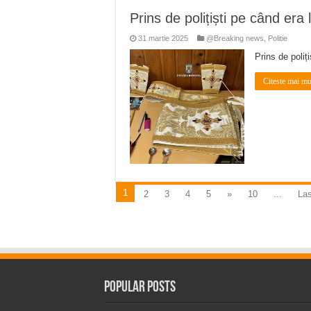
Prins de polițiști pe când era 
31 martie 2025
@Breaking news
,
Politie
Prins de poliț
Citeste mai mu
1
2
3
4
5
»
10
...
Las
Popular Posts