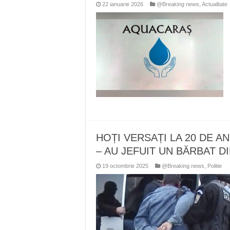
22 ianuarie 2026
@Breaking news
,
Actualitate
HOȚI VERSAȚI LA 20 DE ANI
– AU JEFUIT UN BĂRBAT D
19 octombrie 2025
@Breaking news
,
Politie