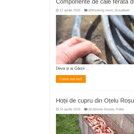
Componente de cale ferată dus
Ștrandul Termal Ring din Ora
22 aprilie 2026
@Breaking news
,
Actualitate
Miresme de lavandă, mentă și 
ANUNȚ OPRIRE APĂ în Reșița 
ANUNŢ OPRIRE APĂ în CARAN
ANUNŢ OPRIRE APĂ în CA
Deva și ai Gărzii …
Citeste mai mult
Hoții de cupru din Oțelu Roșu a
18 aprilie 2026
@Ultimele Noutati
,
Politie