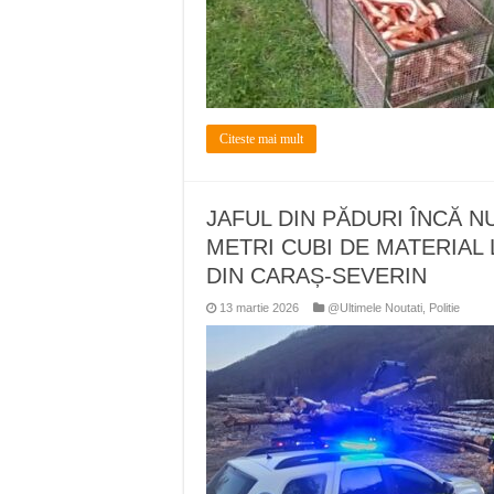
Citeste mai mult
JAFUL DIN PĂDURI ÎNCĂ N
METRI CUBI DE MATERIAL 
DIN CARAȘ-SEVERIN
13 martie 2026
@Ultimele Noutati
,
Politie