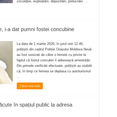
circulației, exploatării, depozitării, prelucrării …
e, i-a dat pumni fostei concubine
La data de 1 martie 2026, în jurul orei 12.40,
polițiștii din cadrul Poliției Orașului Moldova Nouă
au fost sesizați de către o femeie cu privire la
faptul că fostul concubin îi adresează amenințări.
Din primele verificări efectuate, polițiștii au stabilit
că, în timp ce femeia se deplasa cu autoturismul
…
Citeste mai mult
 făcute în spațiul public la adresa