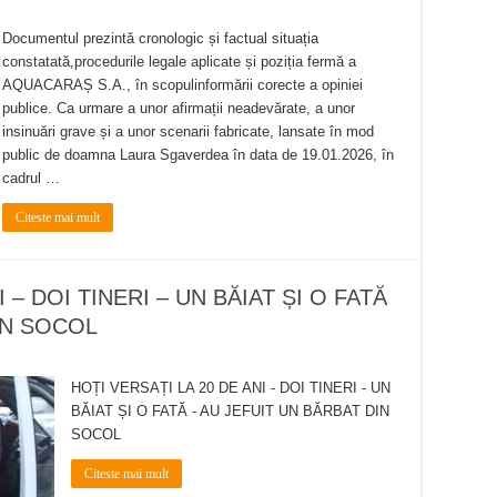
Documentul prezintă cronologic și factual situația
constatată,procedurile legale aplicate și poziția fermă a
AQUACARAȘ S.A., în scopulinformării corecte a opiniei
publice. Ca urmare a unor afirmații neadevărate, a unor
insinuări grave și a unor scenarii fabricate, lansate în mod
public de doamna Laura Sgaverdea în data de 19.01.2026, în
cadrul …
Citeste mai mult
 – DOI TINERI – UN BĂIAT ȘI O FATĂ
IN SOCOL
HOȚI VERSAȚI LA 20 DE ANI - DOI TINERI - UN
BĂIAT ȘI O FATĂ - AU JEFUIT UN BĂRBAT DIN
SOCOL
Citeste mai mult