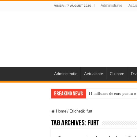
Administratie
Actua
VINERI , 7 AUGUST 2026
Administratie
Actualitate
Culinare
Div
Breaking News
11 milioane de euro pentru
Furtuna și vijelia au lovit V
Home
/
Etichetă:
furt
Întreruperi temporare ale fur
Tag Archives:
furt
ANUNŢ OPRIRE ANUNŢ OPRIR
Anunț important – Închidere 