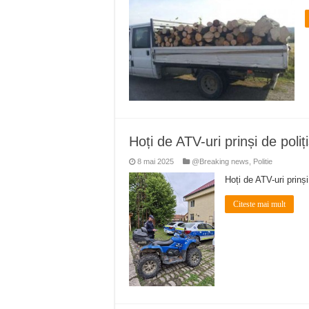
Hoți de ATV-uri prinși de poliți
8 mai 2025
@Breaking news
,
Politie
Hoți de ATV-uri prinși
Citeste mai mult