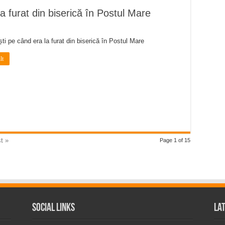
la furat din biserică în Postul Mare
iști pe când era la furat din biserică în Postul Mare
lt
t »
Page 1 of 15
Social Links
La