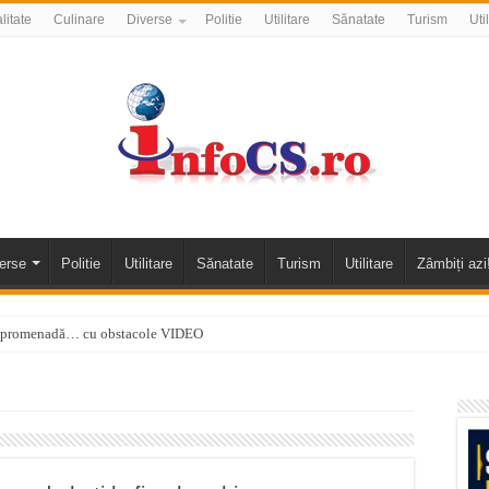
litate
Culinare
Diverse
Politie
Utilitare
Sănatate
Turism
Uti
erse
Politie
Utilitare
Sănatate
Turism
Utilitare
Zâmbiți azi
 o promenadă… cu obstacole VIDEO
alea Almăjului și zona Oravița – Cărbunari VIDEO
nizării apei potabile în Bocșa Română, în data de 6 august 2026
E APĂ în ORAVIȚA – 05.08.2026 – avarie
temporară Podul de Piatră din Herculane