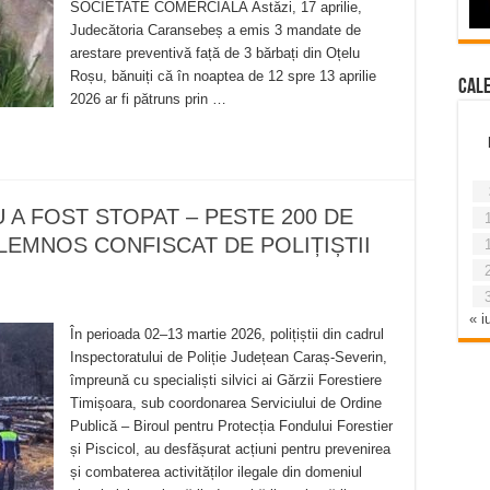
SOCIETATE COMERCIALĂ Astăzi, 17 aprilie,
Judecătoria Caransebeș a emis 3 mandate de
arestare preventivă față de 3 bărbați din Oțelu
Roșu, bănuiți că în noaptea de 12 spre 13 aprilie
Cal
2026 ar fi pătruns prin …
U A FOST STOPAT – PESTE 200 DE
LEMNOS CONFISCAT DE POLIȚIȘTII
« iu
În perioada 02–13 martie 2026, polițiștii din cadrul
Inspectoratului de Poliție Județean Caraș-Severin,
împreună cu specialiști silvici ai Gărzii Forestiere
Timișoara, sub coordonarea Serviciului de Ordine
Publică – Biroul pentru Protecția Fondului Forestier
și Piscicol, au desfășurat acțiuni pentru prevenirea
și combaterea activităților ilegale din domeniul