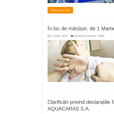
Citeste mai mult
În loc de mărțișor, de 1 Marti
2 martie 2026
@Ultimele Noutati
,
Politie
Clarificări privind declarațiile
AQUACARAȘ S.A.