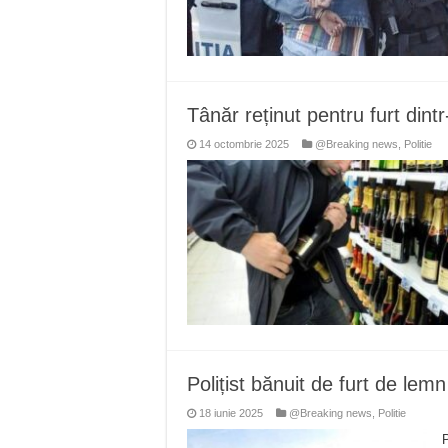
Tânăr reținut pentru furt din
14 octombrie 2025
@Breaking news
,
Politie
Polițist bănuit de furt de lem
18 iunie 2025
@Breaking news
,
Politie
P