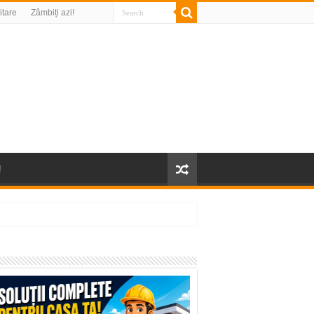
litare
Zâmbiți azi!
!