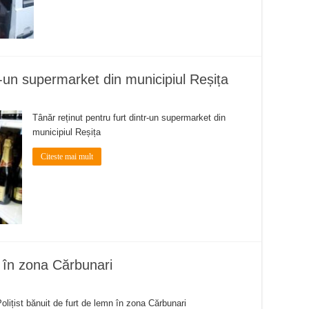
tr-un supermarket din municipiul Reșița
Tânăr reținut pentru furt dintr-un supermarket din
municipiul Reșița
Citeste mai mult
n în zona Cărbunari
olițist bănuit de furt de lemn în zona Cărbunari