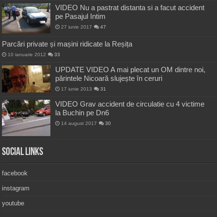
VIDEO Nu a pastrat distanta si a facut accident
pe Pasajul Intim
27 iunie 2017
47
Parcări private și mașini ridicate la Reșița
10 ianuarie 2012
33
UPDATE VIDEO A mai plecat un OM dintre noi,
părintele Nicoară slujește în ceruri
17 iunie 2013
31
VIDEO Grav accident de circulatie cu 4 victime
la Buchin pe Dn6
14 august 2017
30
Social Links
facebook
instagram
youtube