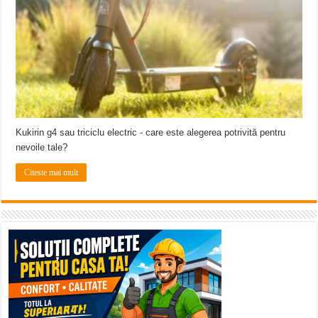
ANUNŢ OPRIRE APĂ în CARANSEBEȘ – 04.08.2026 – avarie – Calea Severinu
ANUNŢ OPRIRE APĂ în CARANSEBEȘ avarie
ANUNȚ OPRIRE APĂ în Reșița, cartier Țerova – avarie – 04.08.2026
Kukirin g4 sau triciclu electric - care este alegerea potrivită pentru
nevoile tale?
Citeste mai mult