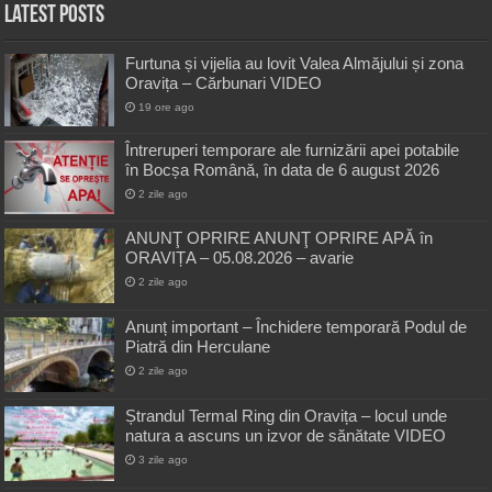
Latest Posts
Furtuna și vijelia au lovit Valea Almăjului și zona
Oravița – Cărbunari VIDEO
19 ore ago
Întreruperi temporare ale furnizării apei potabile
în Bocșa Română, în data de 6 august 2026
2 zile ago
ANUNŢ OPRIRE ANUNŢ OPRIRE APĂ în
ORAVIȚA – 05.08.2026 – avarie
2 zile ago
Anunț important – Închidere temporară Podul de
Piatră din Herculane
2 zile ago
Ștrandul Termal Ring din Oravița – locul unde
natura a ascuns un izvor de sănătate VIDEO
3 zile ago