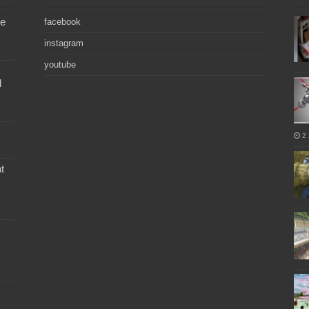
de
facebook
instagram
youtube
l
2 
t