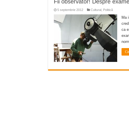
Fii observator! Despre examen
Miresme de lavandă, mentă și 
5 septembrie 2012
Cultural
,
Politică
ANUNȚ OPRIRE APĂ în Reșița 
Ma i
ANUNŢ OPRIRE APĂ în CARAN
cred
ca e
ANUNŢ OPRIRE APĂ în CA
exam
norm
ANUNȚ OPRIRE APĂ în Reșița,
Ci