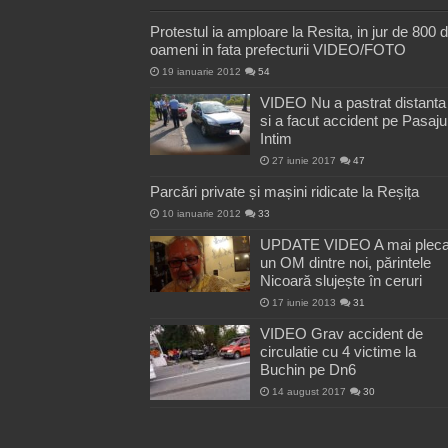
Protestul ia amploare la Resita, in jur de 800 
oameni in fata prefecturii VIDEO/FOTO
19 ianuarie 2012
54
VIDEO Nu a pastrat distanta
si a facut accident pe Pasaju
Intim
27 iunie 2017
47
Parcări private și mașini ridicate la Reșița
10 ianuarie 2012
33
UPDATE VIDEO A mai pleca
un OM dintre noi, părintele
Nicoară slujește în ceruri
17 iunie 2013
31
VIDEO Grav accident de
circulatie cu 4 victime la
Buchin pe Dn6
14 august 2017
30