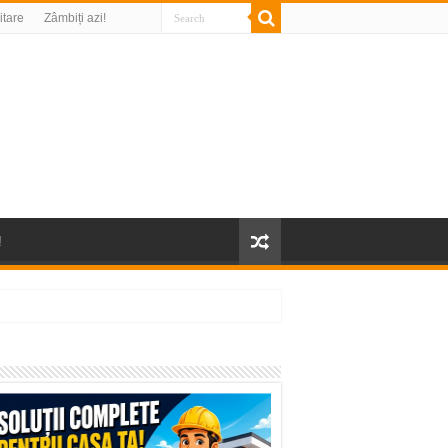
litare
Zâmbiți azi!
!