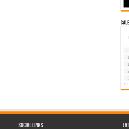
Cal
« iu
Social Links
La