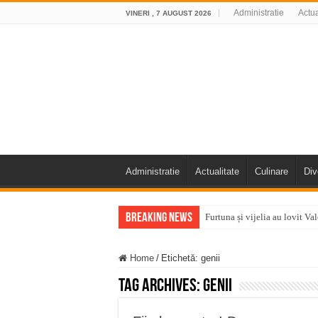
Administratie
Actua
VINERI , 7 AUGUST 2026
Administratie
Actualitate
Culinare
Div
Breaking News
Furtuna și vijelia au lovit V
Întreruperi temporare ale fur
Home
/
Etichetă:
genii
ANUNŢ OPRIRE ANUNŢ OPRIR
Tag Archives:
genii
Anunț important – Închidere 
Ștrandul Termal Ring din Ora