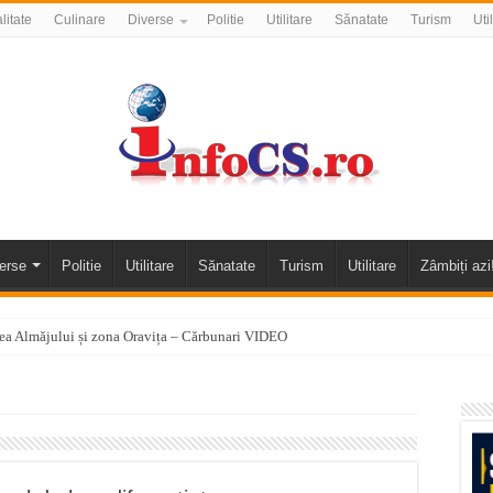
litate
Culinare
Diverse
Politie
Utilitare
Sănatate
Turism
Uti
erse
Politie
Utilitare
Sănatate
Turism
Utilitare
Zâmbiți azi
alea Almăjului și zona Oravița – Cărbunari VIDEO
nizării apei potabile în Bocșa Română, în data de 6 august 2026
E APĂ în ORAVIȚA – 05.08.2026 – avarie
temporară Podul de Piatră din Herculane
vița – locul unde natura a ascuns un izvor de sănătate VIDEO