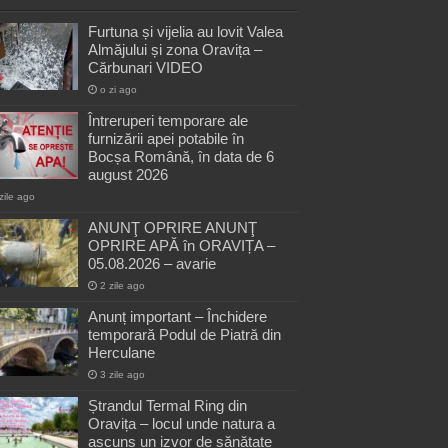
Furtuna și vijelia au lovit Valea
Almăjului și zona Oravița –
Cărbunari VIDEO
o zi ago
Întreruperi temporare ale
furnizării apei potabile în
Bocșa Română, în data de 6
august 2026
zile ago
ANUNŢ OPRIRE ANUNŢ
OPRIRE APĂ în ORAVIȚA –
05.08.2026 – avarie
2 zile ago
Anunț important – Închidere
temporară Podul de Piatră din
Herculane
3 zile ago
Ștrandul Termal Ring din
Oravița – locul unde natura a
ascuns un izvor de sănătate