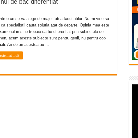
ul de bac diferentiat
flori de vară și râsete de copii la Carașova VIDEO
– avarie – 04.08.2026 – str. Văliugului și Plastomet
ntreb ce se va alege de majoritatea facultatilor. Nu-mi vine sa
SEBEȘ – 04.08.2026 – avarie – Calea Severinului
 ca specialistii cauta solutia atat de departe. Opinia mea este
xamenul in sine trebuie sa fie diferentiat prin subiectele de
RANSEBEȘ avarie
en, acum aceste subiecte sunt pentru genii, nu pentru copii
ali. An de an acestea au …
 cartier Țerova – avarie – 04.08.2026
teste mai mult