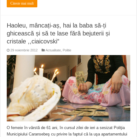
Citeste mai mult
Haoleu, mâncați-aș, hai la baba să-ți
ghicească și să te lase fără bejuterii și
cristale ,,ciaicovski”
29 noiembrie 2012
Actualitate
,
Politie
O femeie în vârstă de 61 ani, în cursul zilei de ieri a sesizat Poliţia
Municipiului Caransebeş cu privire la faptul că la uşa apartamentului