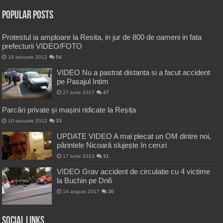
Popular Posts
Protestul ia amploare la Resita, in jur de 800 de oameni in fata
prefecturii VIDEO/FOTO
19 ianuarie 2012
54
VIDEO Nu a pastrat distanta si a facut accident
pe Pasajul Intim
27 iunie 2017
47
Parcări private și mașini ridicate la Reșița
10 ianuarie 2012
33
UPDATE VIDEO A mai plecat un OM dintre noi,
părintele Nicoară slujește în ceruri
17 iunie 2013
31
VIDEO Grav accident de circulatie cu 4 victime
la Buchin pe Dn6
14 august 2017
30
Social Links