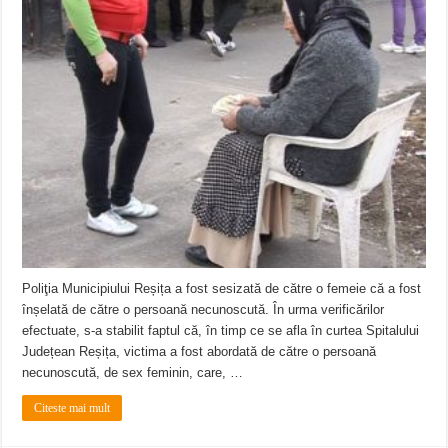
Ștrandul Termal Ring din Oravița – locul unde natura a ascuns un izvor de sănă
Miresme de lavandă, mentă și flori de vară și râsete de copii la Carașova VIDEO
ANUNȚ OPRIRE APĂ în Reșița – avarie – 04.08.2026 – str. Văliugului și Plasto
Poliţia Municipiului Reșița a fost sesizată de către o femeie că a fost
înșelată de către o persoană necunoscută. În urma verificărilor
efectuate, s-a stabilit faptul că, în timp ce se afla în curtea Spitalului
Județean Reșița, victima a fost abordată de către o persoană
necunoscută, de sex feminin, care, …
Citeste mai mult