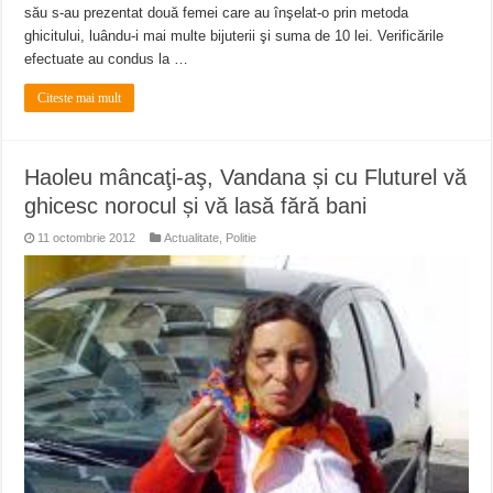
său s-au prezentat două femei care au înşelat-o prin metoda
ghicitului, luându-i mai multe bijuterii şi suma de 10 lei. Verificările
efectuate au condus la …
Citeste mai mult
Haoleu mâncaţi-aş, Vandana și cu Fluturel vă
ghicesc norocul și vă lasă fără bani
11 octombrie 2012
Actualitate
,
Politie