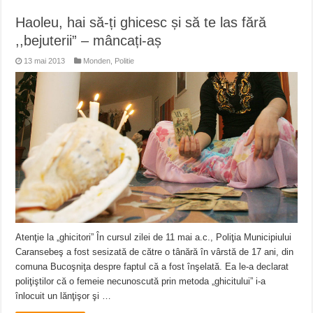
Haoleu, hai să-ți ghicesc și să te las fără
,,bejuterii” – mâncați-aș
13 mai 2013
Monden
,
Politie
Atenţie la „ghicitori” În cursul zilei de 11 mai a.c., Poliţia Municipiului
Caransebeş a fost sesizată de către o tânără în vârstă de 17 ani, din
comuna Bucoşniţa despre faptul că a fost înşelată. Ea le-a declarat
poliţiştilor că o femeie necunoscută prin metoda „ghicitului” i-a
înlocuit un lănţişor şi …