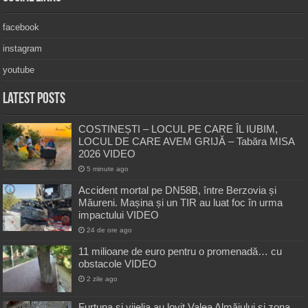
facebook
instagram
youtube
Latest Posts
COSTINEȘTI – LOCUL PE CARE ÎL IUBIM,
LOCUL DE CARE AVEM GRIJĂ – Tabăra MISA
2026 VIDEO
5 minute ago
Accident mortal pe DN58B, între Berzovia și
Măureni. Mașina și un TIR au luat foc în urma
impactului VIDEO
24 de ore ago
11 milioane de euro pentru o promenadă… cu
obstacole VIDEO
2 zile ago
Furtuna și vijelia au lovit Valea Almăjului și zona