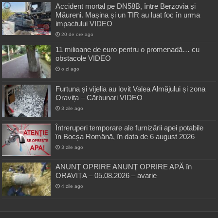
Accident mortal pe DN58B, între Berzovia și
Măureni. Mașina și un TIR au luat foc în urma
impactului VIDEO
20 de ore ago
11 milioane de euro pentru o promenadă… cu
obstacole VIDEO
o zi ago
Furtuna și vijelia au lovit Valea Almăjului și zona
Oravița – Cărbunari VIDEO
3 zile ago
Întreruperi temporare ale furnizării apei potabile
în Bocșa Română, în data de 6 august 2026
3 zile ago
ANUNŢ OPRIRE ANUNŢ OPRIRE APĂ în
ORAVIȚA – 05.08.2026 – avarie
4 zile ago