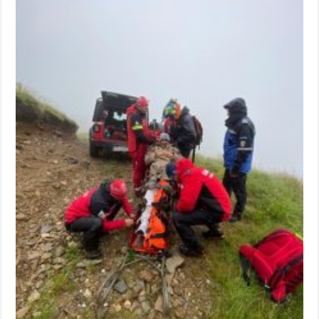
Miresme de lavandă, mentă și flori de vară și râsete de copii la Carașova VIDEO
ANUNȚ OPRIRE APĂ în Reșița – avarie – 04.08.2026 – str. Văliugului și Plasto
ANUNŢ OPRIRE APĂ în CARANSEBEȘ – 04.08.2026 – avarie – Calea Severinu