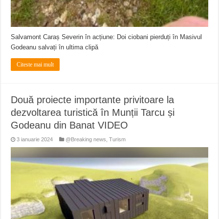
Salvamont Caraș Severin în acțiune: Doi ciobani pierduți în Masivul
Godeanu salvați în ultima clipă
Citeste mai mult
Două proiecte importante privitoare la
dezvoltarea turistică în Munții Tarcu și
Godeanu din Banat VIDEO
3 ianuarie 2024
@Breaking news
,
Turism