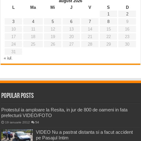
august 2026
L
Ma
Mi
J
V
S
D
1
2
3
4
5
6
7
8
9
10
11
12
13
14
15
16
17
18
19
20
21
22
23
24
25
26
27
28
29
30
31
« iul.
Popular Posts
Protestul ia amploare la Resita, in jur de 800 de oameni in fata
prefecturii VIDEO/FOTO
19 ianuarie 2012
54
VIDEO Nu a pastrat distanta si a facut accident
pe Pasajul Intim