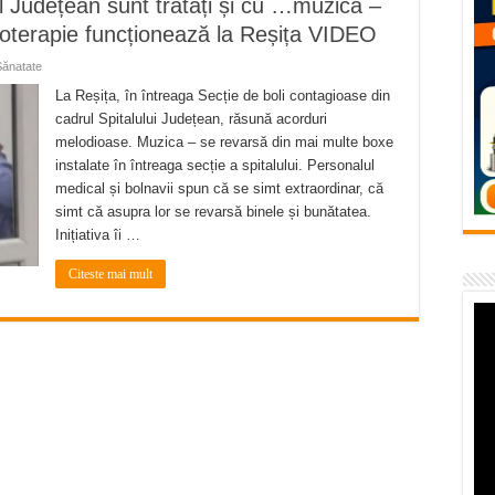
ul Județean sunt tratați și cu …muzică –
vița – locul unde natura a ascuns un izvor de sănătate VIDEO
oterapie funcționează la Reșița VIDEO
flori de vară și râsete de copii la Carașova VIDEO
Sănatate
– avarie – 04.08.2026 – str. Văliugului și Plastomet
La Reșița, în întreaga Secție de boli contagioase din
cadrul Spitalului Județean, răsună acorduri
SEBEȘ – 04.08.2026 – avarie – Calea Severinului
melodioase. Muzica – se revarsă din mai multe boxe
RANSEBEȘ avarie
instalate în întreaga secție a spitalului. Personalul
medical și bolnavii spun că se simt extraordinar, că
simt că asupra lor se revarsă binele și bunătatea.
Inițiativa îi …
Citeste mai mult