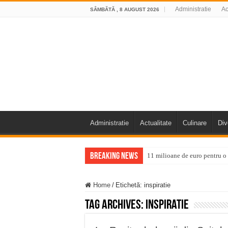
Administratie
Ac
SÂMBĂTĂ , 8 AUGUST 2026
Administratie
Actualitate
Culinare
Div
Breaking News
11 milioane de euro pentru
Furtuna și vijelia au lovit V
Home
/
Etichetă:
inspiratie
Întreruperi temporare ale fur
Tag Archives:
inspiratie
ANUNŢ OPRIRE ANUNŢ OPRIR
Anunț important – Închidere 