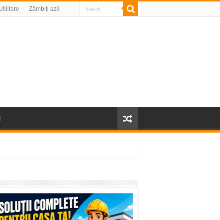
Utilitare
Zâmbiți azi!
!