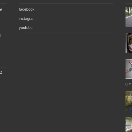
de
facebook
instagram
youtube
l
t
2 