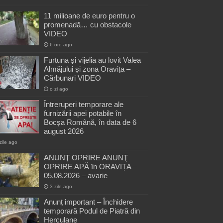
11 milioane de euro pentru o
promenadă… cu obstacole
VIDEO
6 ore ago
Furtuna și vijelia au lovit Valea
Almăjului și zona Oravița –
Cărbunari VIDEO
o zi ago
Întreruperi temporare ale
furnizării apei potabile în
Bocșa Română, în data de 6
august 2026
zile ago
ANUNŢ OPRIRE ANUNŢ
OPRIRE APĂ în ORAVIȚA –
05.08.2026 – avarie
3 zile ago
Anunț important – Închidere
temporară Podul de Piatră din
Herculane