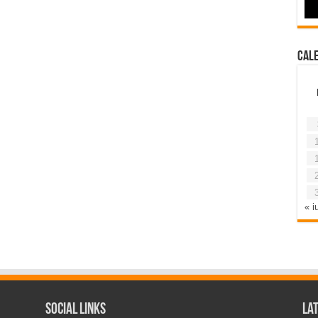
Cal
« iu
Social Links
La