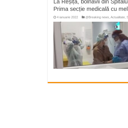
La Reșița, bolnavii din Spital
Ștrandul Termal Ring din Ora
Prima secție medicală cu mel
Miresme de lavandă, mentă și 
4 ianuarie 2022
@Breaking news
,
Actualitate
,
ANUNȚ OPRIRE APĂ în Reșița 
ANUNŢ OPRIRE APĂ în CARAN
ANUNŢ OPRIRE APĂ în CA