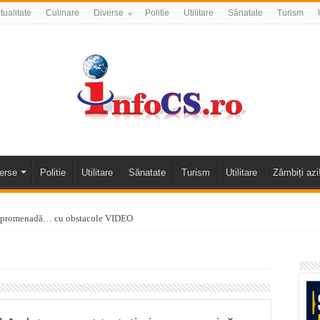
tualitate
Culinare
Diverse
Politie
Utilitare
Sănatate
Turism
erse
Politie
Utilitare
Sănatate
Turism
Utilitare
Zâmbiți azi
 o promenadă… cu obstacole VIDEO
alea Almăjului și zona Oravița – Cărbunari VIDEO
nizării apei potabile în Bocșa Română, în data de 6 august 2026
E APĂ în ORAVIȚA – 05.08.2026 – avarie
temporară Podul de Piatră din Herculane