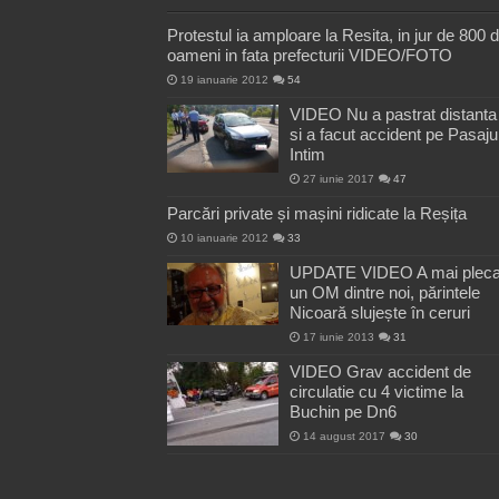
Protestul ia amploare la Resita, in jur de 800 
oameni in fata prefecturii VIDEO/FOTO
19 ianuarie 2012
54
VIDEO Nu a pastrat distanta
si a facut accident pe Pasaju
Intim
27 iunie 2017
47
Parcări private și mașini ridicate la Reșița
10 ianuarie 2012
33
UPDATE VIDEO A mai pleca
un OM dintre noi, părintele
Nicoară slujește în ceruri
17 iunie 2013
31
VIDEO Grav accident de
circulatie cu 4 victime la
Buchin pe Dn6
14 august 2017
30