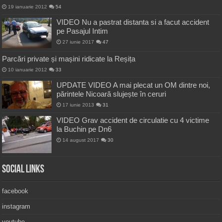
19 ianuarie 2012
54
VIDEO Nu a pastrat distanta si a facut accident
pe Pasajul Intim
27 iunie 2017
47
Parcări private și mașini ridicate la Reșița
10 ianuarie 2012
33
UPDATE VIDEO A mai plecat un OM dintre noi,
părintele Nicoară slujește în ceruri
17 iunie 2013
31
VIDEO Grav accident de circulatie cu 4 victime
la Buchin pe Dn6
14 august 2017
30
Social Links
facebook
instagram
youtube