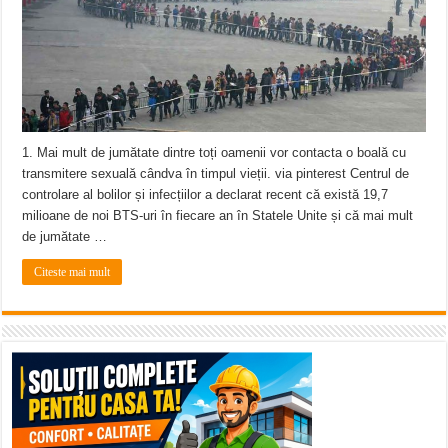
ANUNŢ OPRIRE APĂ în CARANSEBEȘ avarie
ANUNȚ OPRIRE APĂ în Reșița, cartier Țerova – avarie – 04.08.2026
ANUNȚ OPRIRE APĂ în Reșița – avarie – 03.08.2026 – Calea Caransebeșului
1. Mai mult de jumătate dintre toți oamenii vor contacta o boală cu
transmitere sexuală cândva în timpul vieții. via pinterest Centrul de
controlare al bolilor și infecțiilor a declarat recent că există 19,7
milioane de noi BTS-uri în fiecare an în Statele Unite și că mai mult
de jumătate …
Citeste mai mult