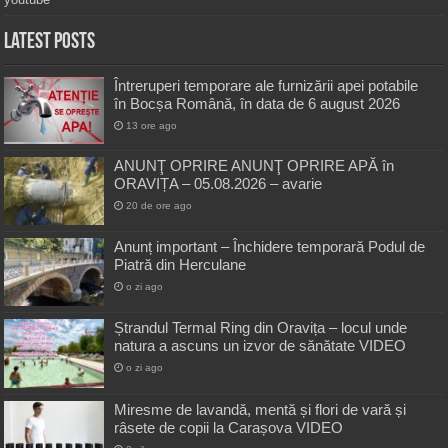
Latest Posts
Întreruperi temporare ale furnizării apei potabile
în Bocșa Română, în data de 6 august 2026
13 ore ago
ANUNŢ OPRIRE ANUNŢ OPRIRE APĂ în
ORAVIȚA – 05.08.2026 – avarie
20 de ore ago
Anunț important – Închidere temporară Podul de
Piatră din Herculane
o zi ago
Ștrandul Termal Ring din Oravița – locul unde
natura a ascuns un izvor de sănătate VIDEO
o zi ago
Miresme de lavandă, mentă și flori de vară și
râsete de copii la Carașova VIDEO