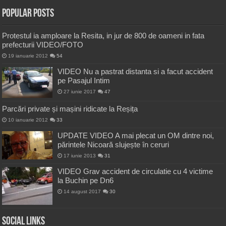
Popular Posts
Protestul ia amploare la Resita, in jur de 800 de oameni in fata
prefecturii VIDEO/FOTO
19 ianuarie 2012
54
VIDEO Nu a pastrat distanta si a facut accident
pe Pasajul Intim
27 iunie 2017
47
Parcări private și mașini ridicate la Reșița
10 ianuarie 2012
33
UPDATE VIDEO A mai plecat un OM dintre noi,
părintele Nicoară slujește în ceruri
17 iunie 2013
31
VIDEO Grav accident de circulatie cu 4 victime
la Buchin pe Dn6
14 august 2017
30
Social Links