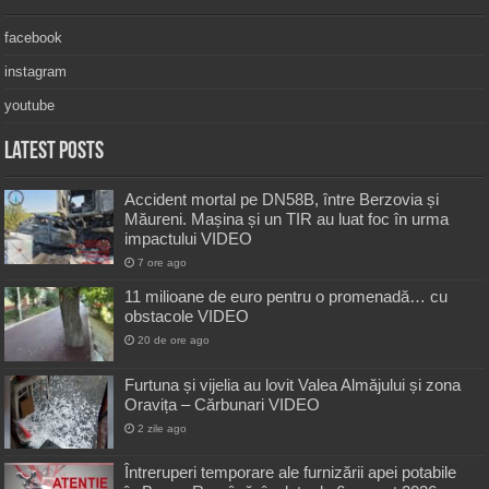
facebook
instagram
youtube
Latest Posts
Accident mortal pe DN58B, între Berzovia și
Măureni. Mașina și un TIR au luat foc în urma
impactului VIDEO
7 ore ago
11 milioane de euro pentru o promenadă… cu
obstacole VIDEO
20 de ore ago
Furtuna și vijelia au lovit Valea Almăjului și zona
Oravița – Cărbunari VIDEO
2 zile ago
Întreruperi temporare ale furnizării apei potabile