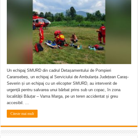
Miresme de lavandă, mentă și flori de vară și râsete de copii la Carașova VIDEO
ANUNȚ OPRIRE APĂ în Reșița – avarie – 04.08.2026 – str. Văliugului și Plasto
ANUNŢ OPRIRE APĂ în CARANSEBEȘ – 04.08.2026 – avarie – Calea Severinu
Un echipaj SMURD din cadrul Detașamentului de Pompieri
Caransebeș, un echipaj al Serviciului de Ambulanța Județean Caraș-
Severin și un echipaj cu un elicopter SMURD, au intervenit de
urgență pentru salvarea unui bărbat prins sub un copac, în zona
localității Băuțar – Vama Marga, pe un teren accidentat și greu
accesibil. …
Citeste mai mult