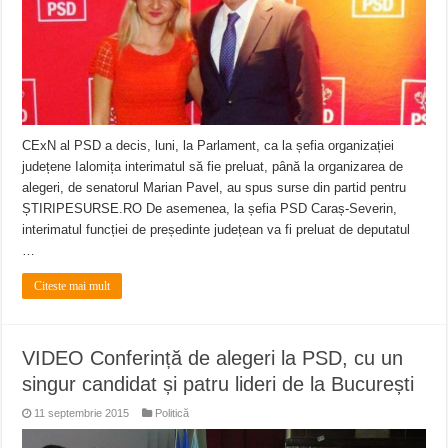
ANUNȚ OPRIRE APĂ în Reșița – avarie – 04.08.2026 – str. Văliugului și Plasto
ANUNŢ OPRIRE APĂ în CARANSEBEȘ – 04.08.2026 – avarie – Calea Severinu
ANUNŢ OPRIRE APĂ în CARANSEBEȘ avarie
CExN al PSD a decis, luni, la Parlament, ca la șefia organizației
județene Ialomița interimatul să fie preluat, până la organizarea de
alegeri, de senatorul Marian Pavel, au spus surse din partid pentru
ȘTIRIPESURSE.RO De asemenea, la șefia PSD Caraș-Severin,
interimatul funcției de președinte județean va fi preluat de deputatul
…
Citeste mai mult
VIDEO Conferință de alegeri la PSD, cu un
singur candidat și patru lideri de la București
11 septembrie 2015
Politică