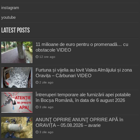
instagram
youtube
Latest Posts
11 milioane de euro pentru o promenadă… cu
obstacole VIDEO
12 ore ago
Furtuna și vijelia au lovit Valea Almăjului și zona
Oravița – Cărbunari VIDEO
2 zile ago
Întreruperi temporare ale furnizării apei potabile
în Bocșa Română, în data de 6 august 2026
3 zile ago
ANUNŢ OPRIRE ANUNŢ OPRIRE APĂ în
ORAVIȚA – 05.08.2026 – avarie
3 zile ago