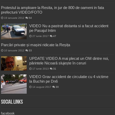
Protestul ia amploare la Resita, in jur de 800 de oameni in fata
prefecturii VIDEO/FOTO
19 ianuarie 2012
54
VIDEO Nu a pastrat distanta si a facut accident
pe Pasajul Intim
27 iunie 2017
47
Parcări private și mașini ridicate la Reșița
10 ianuarie 2012
33
UPDATE VIDEO A mai plecat un OM dintre noi,
părintele Nicoară slujește în ceruri
17 iunie 2013
31
VIDEO Grav accident de circulatie cu 4 victime
la Buchin pe Dn6
14 august 2017
30
Social Links
facebook