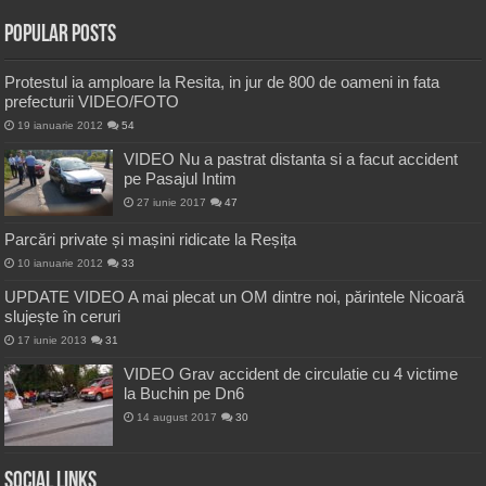
Popular Posts
Protestul ia amploare la Resita, in jur de 800 de oameni in fata
prefecturii VIDEO/FOTO
19 ianuarie 2012
54
VIDEO Nu a pastrat distanta si a facut accident
pe Pasajul Intim
27 iunie 2017
47
Parcări private și mașini ridicate la Reșița
10 ianuarie 2012
33
UPDATE VIDEO A mai plecat un OM dintre noi, părintele Nicoară
slujește în ceruri
17 iunie 2013
31
VIDEO Grav accident de circulatie cu 4 victime
la Buchin pe Dn6
14 august 2017
30
Social Links