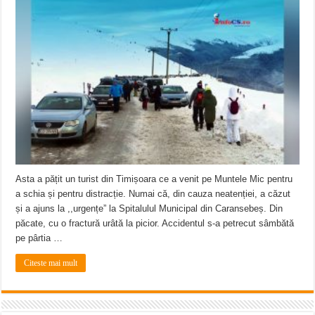
ANUNŢ OPRIRE APĂ în CARANSEBEȘ – 04.08.2026 – avarie – Calea Severinu
ANUNŢ OPRIRE APĂ în CARANSEBEȘ avarie
ANUNȚ OPRIRE APĂ în Reșița, cartier Țerova – avarie – 04.08.2026
Asta a pățit un turist din Timișoara ce a venit pe Muntele Mic pentru
a schia și pentru distracție. Numai că, din cauza neatenției, a căzut
și a ajuns la ,,urgențe” la Spitalulul Municipal din Caransebeș. Din
păcate, cu o fractură urâtă la picior. Accidentul s-a petrecut sâmbătă
pe pârtia …
Citeste mai mult