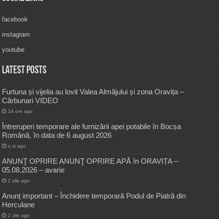
facebook
instagram
youtube
Latest Posts
Furtuna și vijelia au lovit Valea Almăjului și zona Oravița –
Cărbunari VIDEO
14 ore ago
Întreruperi temporare ale furnizării apei potabile în Bocșa
Română, în data de 6 august 2026
o zi ago
ANUNŢ OPRIRE ANUNŢ OPRIRE APĂ în ORAVIȚA –
05.08.2026 – avarie
2 zile ago
Anunț important – Închidere temporară Podul de Piatră din
Herculane
2 zile ago