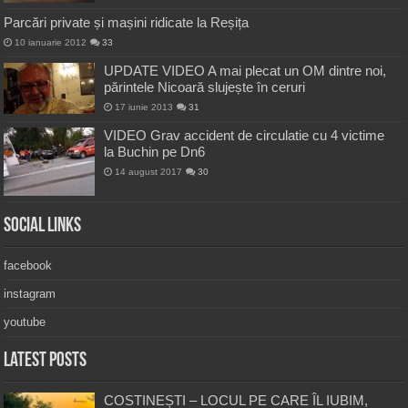
Parcări private și mașini ridicate la Reșița
10 ianuarie 2012
33
UPDATE VIDEO A mai plecat un OM dintre noi,
părintele Nicoară slujește în ceruri
17 iunie 2013
31
VIDEO Grav accident de circulatie cu 4 victime
la Buchin pe Dn6
14 august 2017
30
Social Links
facebook
instagram
youtube
Latest Posts
COSTINEȘTI – LOCUL PE CARE ÎL IUBIM,