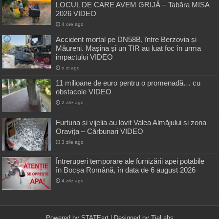
LOCUL DE CARE AVEM GRIJĂ – Tabăra MISA
2026 VIDEO
4 ore ago
Accident mortal pe DN58B, între Berzovia și
Măureni. Mașina și un TIR au luat foc în urma
impactului VIDEO
o zi ago
11 milioane de euro pentru o promenadă… cu
obstacole VIDEO
2 zile ago
Furtuna și vijelia au lovit Valea Almăjului și zona
Oravița – Cărbunari VIDEO
3 zile ago
Întreruperi temporare ale furnizării apei potabile
în Bocșa Română, în data de 6 august 2026
4 zile ago
Powered by
STATEart
| Designed by
TieLabs