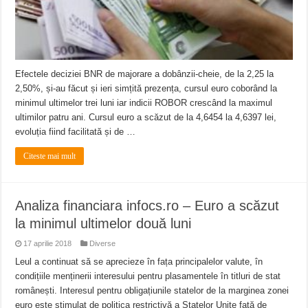
Efectele deciziei BNR de majorare a dobânzii-cheie, de la 2,25 la
2,50%, și-au făcut și ieri simțită prezența, cursul euro coborând la
minimul ultimelor trei luni iar indicii ROBOR crescând la maximul
ultimilor patru ani. Cursul euro a scăzut de la 4,6454 la 4,6397 lei,
evoluția fiind facilitată și de …
Citeste mai mult
Analiza financiara infocs.ro – Euro a scăzut
la minimul ultimelor două luni
17 aprilie 2018
Diverse
Leul a continuat să se aprecieze în fața principalelor valute, în
condițiile menținerii interesului pentru plasamentele în titluri de stat
românești. Interesul pentru obligațiunile statelor de la marginea zonei
euro este stimulat de politica restrictivă a Statelor Unite față de