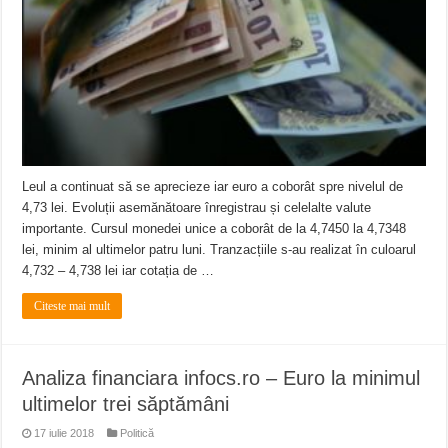
Ștrandul Termal Ring din Oravița – locul unde natura a ascuns un izvor de sănă
Miresme de lavandă, mentă și flori de vară și râsete de copii la Carașova VIDEO
ANUNȚ OPRIRE APĂ în Reșița – avarie – 04.08.2026 – str. Văliugului și Plasto
Leul a continuat să se aprecieze iar euro a coborât spre nivelul de
4,73 lei. Evoluții asemănătoare înregistrau și celelalte valute
importante. Cursul monedei unice a coborât de la 4,7450 la 4,7348
lei, minim al ultimelor patru luni. Tranzacțiile s-au realizat în culoarul
4,732 – 4,738 lei iar cotația de …
Citeste mai mult
Analiza financiara infocs.ro – Euro la minimul
ultimelor trei săptămâni
17 iulie 2018
Politică