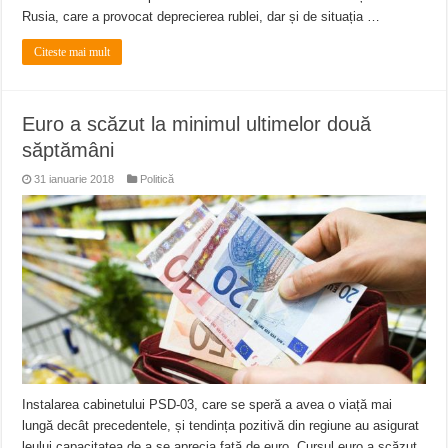
Rusia, care a provocat deprecierea rublei, dar și de situația …
Citeste mai mult
Euro a scăzut la minimul ultimelor două
săptămâni
31 ianuarie 2018
Politică
Instalarea cabinetului PSD-03, care se speră a avea o viață mai
lungă decât precedentele, și tendința pozitivă din regiune au asigurat
leului capacitatea de a se aprecia față de euro. Cursul euro a scăzut