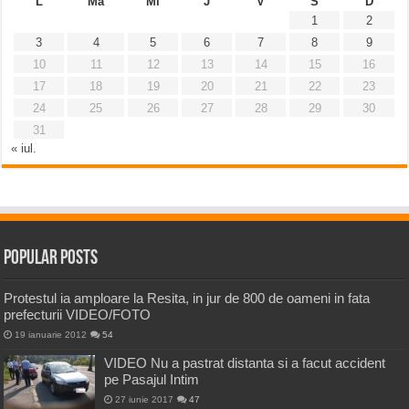
L
Ma
Mi
J
V
S
D
1
2
3
4
5
6
7
8
9
10
11
12
13
14
15
16
17
18
19
20
21
22
23
24
25
26
27
28
29
30
31
« iul.
Popular Posts
Protestul ia amploare la Resita, in jur de 800 de oameni in fata
prefecturii VIDEO/FOTO
19 ianuarie 2012
54
VIDEO Nu a pastrat distanta si a facut accident
pe Pasajul Intim
27 iunie 2017
47