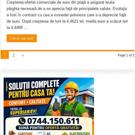
Creşterea ofertei comerciale de euro din piaţă a asigurat leului
pârghia necesară de a se aprecia faţă de principalele valute. Evoluţia
a fost în contrast cu cea a monedei poloneze care s-a depreciat faţă
de euro. După creşterea de luni la 4,4621 lei, media euro a scăzut ieri
la 4,4488 …
Citeste mai mult
1
2
»
Page 1 of 2