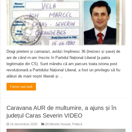
ANUNŢ OPRIRE APĂ în CARANSEBEȘ avarie
ANUNȚ OPRIRE APĂ în Reșița, cartier Țerova – avarie – 04.08.2026
ANUNȚ OPRIRE APĂ în Reșița – avarie – 03.08.2026 – Calea Caransebeșului
Dragi prieteni și camarazi, astăzi împlinesc 36 (treizeci și șase) de
ani de când m-am înscris în Partidul Național Liberal (a patra
legitimație din CS). Sunt mândru că am parcurs toata istoria post
revoluționară a Partidului Național Liberal, a fost un privilegiu să fiu
alături de marii noștri liberali și …
Citeste mai mult
Caravana AUR de multumire, a ajuns și în
județul Caras Severin VIDEO
16 decembrie 2020
@Ultimele Noutati
,
Politică