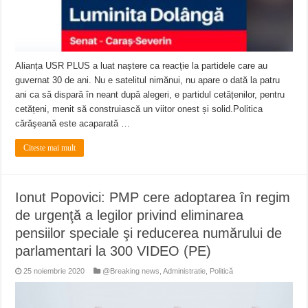
Alianța USR PLUS a luat naștere ca reacție la partidele care au
guvernat 30 de ani. Nu e satelitul nimănui, nu apare o dată la patru
ani ca să dispară în neant după alegeri, e partidul cetățenilor, pentru
cetățeni, menit să construiască un viitor onest și solid.Politica
cărăşeană este acaparată …
Citeste mai mult
Ionut Popovici: PMP cere adoptarea în regim
de urgenţă a legilor privind eliminarea
pensiilor speciale şi reducerea numărului de
parlamentari la 300 VIDEO (PE)
25 noiembrie 2020
@Breaking news
,
Administratie
,
Politică