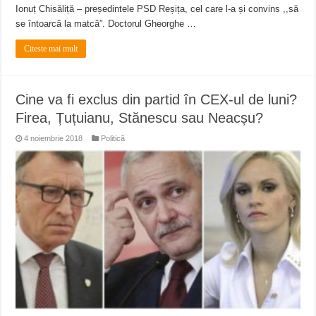
Ionuț Chisăliță – președintele PSD Reșița, cel care l-a și convins ,,să
se întoarcă la matcă”. Doctorul Gheorghe …
Citeste mai mult
Cine va fi exclus din partid în CEX-ul de luni?
Firea, Țuțuianu, Stănescu sau Neacșu?
4 noiembrie 2018
Politică