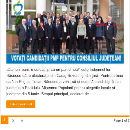
„Oameni buni, încercați și cu un partid nou!” este îndemnul lui
Băsescu către electoratul din Caraș-Severin și din țară. Pentru a treia
oară la Reșița, Traian Băsescu a venit să-și susțină candidații filialei
județene a Partidului Mișcarea Populară pentru alegerile locale și
județene din 5 iunie. Scopul principal, declarat de …
Citeste mai mult
1
2
»
Page 1 of 2