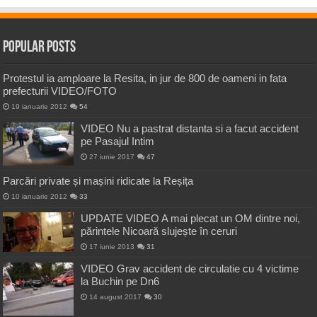
Popular Posts
Protestul ia amploare la Resita, in jur de 800 de oameni in fata
prefecturii VIDEO/FOTO
19 ianuarie 2012
54
VIDEO Nu a pastrat distanta si a facut accident
pe Pasajul Intim
27 iunie 2017
47
Parcări private și mașini ridicate la Reșița
10 ianuarie 2012
33
UPDATE VIDEO A mai plecat un OM dintre noi,
părintele Nicoară slujește în ceruri
17 iunie 2013
31
VIDEO Grav accident de circulatie cu 4 victime
la Buchin pe Dn6
14 august 2017
30