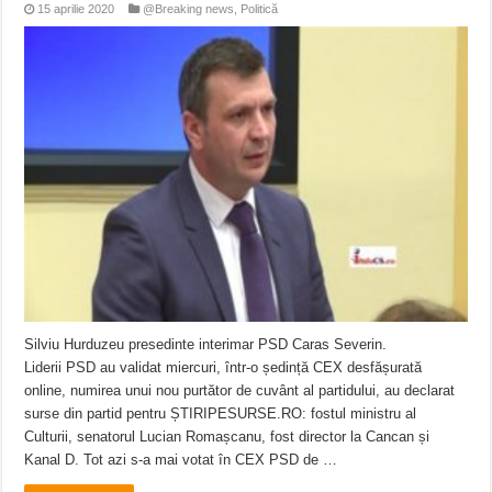
15 aprilie 2020
@Breaking news
,
Politică
Silviu Hurduzeu presedinte interimar PSD Caras Severin.
Liderii PSD au validat miercuri, într-o ședință CEX desfășurată
online, numirea unui nou purtător de cuvânt al partidului, au declarat
surse din partid pentru ȘTIRIPESURSE.RO: fostul ministru al
Culturii, senatorul Lucian Romașcanu, fost director la Cancan și
Kanal D. Tot azi s-a mai votat în CEX PSD de …