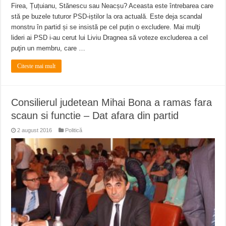
Firea, Țuțuianu, Stănescu sau Neacșu? Aceasta este întrebarea care
stă pe buzele tuturor PSD-iștilor la ora actuală. Este deja scandal
monstru în partid și se insistă pe cel puțin o excludere. Mai mulţi
lideri ai PSD i-au cerut lui Liviu Dragnea să voteze excluderea a cel
puţin un membru, care …
Citeste mai mult
Consilierul judetean Mihai Bona a ramas fara
scaun si functie – Dat afara din partid
2 august 2016
Politică