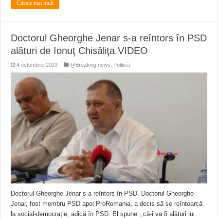
Citeste mai mult
Doctorul Gheorghe Jenar s-a reîntors în PSD
alături de Ionuţ Chisăliţa VIDEO
4 octombrie 2019
@Breaking news
,
Politică
Doctorul Gheorghe Jenar s-a reîntors în PSD. Doctorul Gheorghe
Jenar, fost membru PSD apoi ProRomania, a decis să se reîntoarcă
la social-democrație, adică în PSD. El spune ,,că-i va fi alături lui