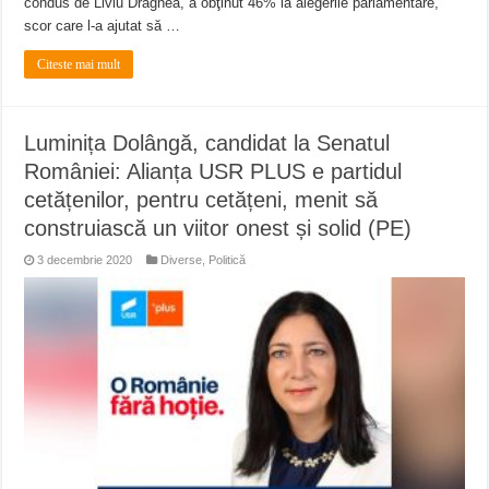
condus de Liviu Dragnea, a obţinut 46% la alegerile parlamentare,
scor care l-a ajutat să …
Citeste mai mult
Luminița Dolângă, candidat la Senatul
României: Alianța USR PLUS e partidul
cetățenilor, pentru cetățeni, menit să
construiască un viitor onest și solid (PE)
3 decembrie 2020
Diverse
,
Politică