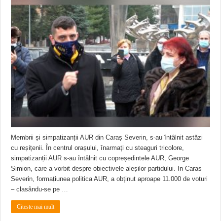
Membrii și simpatizanții AUR din Caraș Severin, s-au întâlnit astăzi
cu reșițenii. În centrul orașului, înarmați cu steaguri tricolore,
simpatizanții AUR s-au întâlnit cu copreședintele AUR, George
Simion, care a vorbit despre obiectivele aleșilor partidului. In Caras
Severin, formațiunea politica AUR, a obținut aproape 11.000 de voturi
– clasându-se pe …
Citeste mai mult