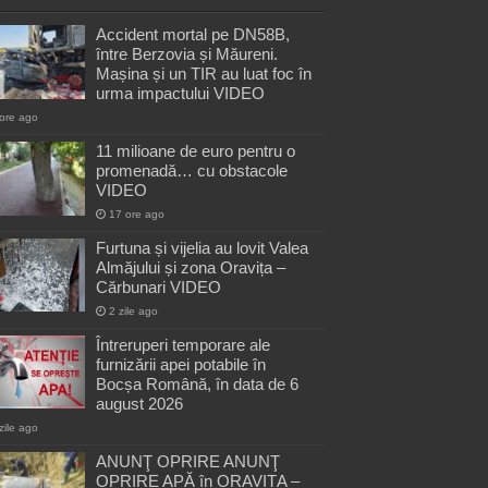
Accident mortal pe DN58B,
între Berzovia și Măureni.
Mașina și un TIR au luat foc în
urma impactului VIDEO
ore ago
11 milioane de euro pentru o
promenadă… cu obstacole
VIDEO
17 ore ago
Furtuna și vijelia au lovit Valea
Almăjului și zona Oravița –
Cărbunari VIDEO
2 zile ago
Întreruperi temporare ale
furnizării apei potabile în
Bocșa Română, în data de 6
august 2026
zile ago
ANUNŢ OPRIRE ANUNŢ
OPRIRE APĂ în ORAVIȚA –