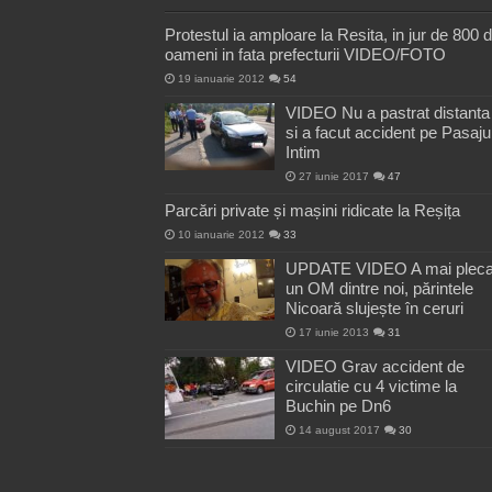
Protestul ia amploare la Resita, in jur de 800 
oameni in fata prefecturii VIDEO/FOTO
19 ianuarie 2012
54
VIDEO Nu a pastrat distanta
si a facut accident pe Pasaju
Intim
27 iunie 2017
47
Parcări private și mașini ridicate la Reșița
10 ianuarie 2012
33
UPDATE VIDEO A mai pleca
un OM dintre noi, părintele
Nicoară slujește în ceruri
17 iunie 2013
31
VIDEO Grav accident de
circulatie cu 4 victime la
Buchin pe Dn6
14 august 2017
30