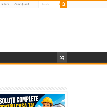
Utilitare
Zâmbiți azi!
!