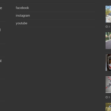
de
facebook
instagram
youtube
3 
l
t
3 