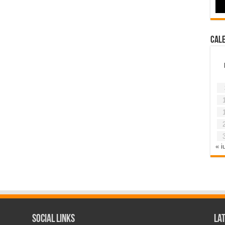
Cal
« iu
Social Links
La