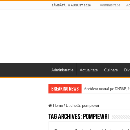
Administratie
Ac
SÂMBĂTĂ , 8 AUGUST 2026
Administratie
Actualitate
Culinare
Div
Breaking News
Accident mortal pe DN58B, în
11 milioane de euro pentru
Home
/
Etichetă:
pompiewri
Furtuna și vijelia au lovit V
Tag Archives:
pompiewri
Întreruperi temporare ale fur
ANUNŢ OPRIRE ANUNŢ OPRIR