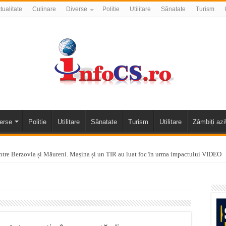
tualitate
Culinare
Diverse
Politie
Utilitare
Sănatate
Turism
erse
Politie
Utilitare
Sănatate
Turism
Utilitare
Zâmbiți azi
tre Berzovia și Măureni. Mașina și un TIR au luat foc în urma impactului VIDEO
 o promenadă… cu obstacole VIDEO
alea Almăjului și zona Oravița – Cărbunari VIDEO
nizării apei potabile în Bocșa Română, în data de 6 august 2026
E APĂ în ORAVIȚA – 05.08.2026 – avarie