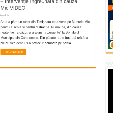
l – Intervenție îngreunată din cauza
temporară Podul de Piatră din Herculane
e Mic VIDEO
vița – locul unde natura a ascuns un izvor de sănătate VIDEO
Sănatate
flori de vară și râsete de copii la Carașova VIDEO
Asta a pățit un turist din Timișoara ce a venit pe Muntele Mic
pentru a schia și pentru distracție. Numai că, din cauza
– avarie – 04.08.2026 – str. Văliugului și Plastomet
neatenției, a căzut și a ajuns la ,,urgențe” la Spitalulul
SEBEȘ – 04.08.2026 – avarie – Calea Severinului
Municipal din Caransebeș. Din păcate, cu o fractură urâtă la
picior. Accidentul s-a petrecut sâmbătă pe pârtia …
Citeste mai mult