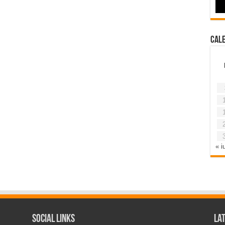
Cal
« iu
Social Links
La