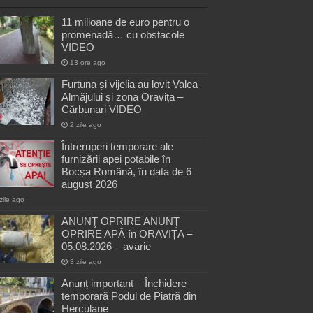
11 milioane de euro pentru o
promenadă… cu obstacole
VIDEO
13 ore ago
Furtuna și vijelia au lovit Valea
Almăjului și zona Oravița –
Cărbunari VIDEO
2 zile ago
Întreruperi temporare ale
furnizării apei potabile în
Bocșa Română, în data de 6
august 2026
zile ago
ANUNŢ OPRIRE ANUNŢ
OPRIRE APĂ în ORAVIȚA –
05.08.2026 – avarie
3 zile ago
Anunț important – Închidere
temporară Podul de Piatră din
Herculane