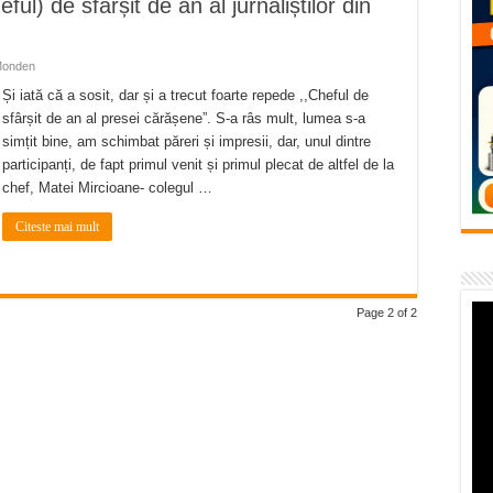
) de sfârșit de an al jurnaliștilor din
vița – locul unde natura a ascuns un izvor de sănătate VIDEO
flori de vară și râsete de copii la Carașova VIDEO
onden
– avarie – 04.08.2026 – str. Văliugului și Plastomet
Și iată că a sosit, dar și a trecut foarte repede ,,Cheful de
sfârșit de an al presei cărășene”. S-a râs mult, lumea s-a
SEBEȘ – 04.08.2026 – avarie – Calea Severinului
simțit bine, am schimbat păreri și impresii, dar, unul dintre
RANSEBEȘ avarie
participanți, de fapt primul venit și primul plecat de altfel de la
chef, Matei Mircioane- colegul …
Citeste mai mult
Page 2 of 2