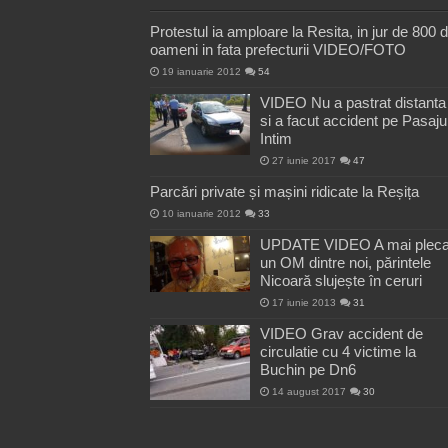
Protestul ia amploare la Resita, in jur de 800 
oameni in fata prefecturii VIDEO/FOTO
19 ianuarie 2012
54
VIDEO Nu a pastrat distanta
si a facut accident pe Pasaju
Intim
27 iunie 2017
47
Parcări private și mașini ridicate la Reșița
10 ianuarie 2012
33
UPDATE VIDEO A mai pleca
un OM dintre noi, părintele
Nicoară slujește în ceruri
17 iunie 2013
31
VIDEO Grav accident de
circulatie cu 4 victime la
Buchin pe Dn6
14 august 2017
30