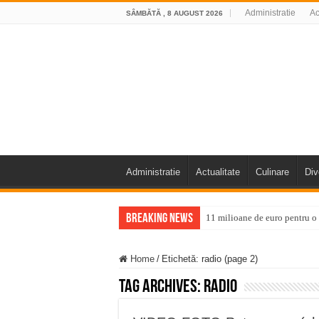
Administratie
Ac
SÂMBĂTĂ , 8 AUGUST 2026
Administratie
Actualitate
Culinare
Div
Breaking News
11 milioane de euro pentru
Furtuna și vijelia au lovit V
Home
/
Etichetă:
radio
(page 2)
Întreruperi temporare ale fur
Tag Archives:
radio
ANUNŢ OPRIRE ANUNŢ OPRIR
Anunț important – Închidere 