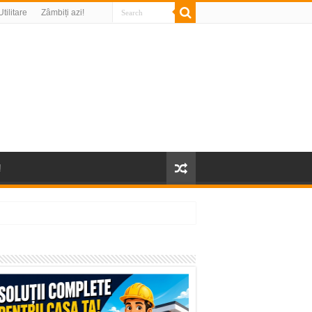
Utilitare
Zâmbiți azi!
!