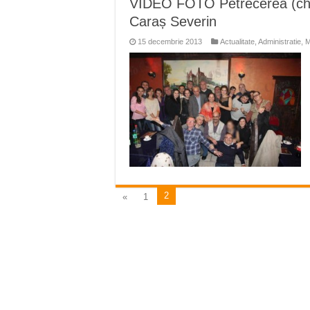
VIDEO FOTO Petrecerea (cheful
Ștrandul Termal Ring din Ora
Caraș Severin
Miresme de lavandă, mentă și 
15 decembrie 2013
Actualitate
,
Administratie
,
M
ANUNȚ OPRIRE APĂ în Reșița 
ANUNŢ OPRIRE APĂ în CARAN
ANUNŢ OPRIRE APĂ în CA
2
«
1