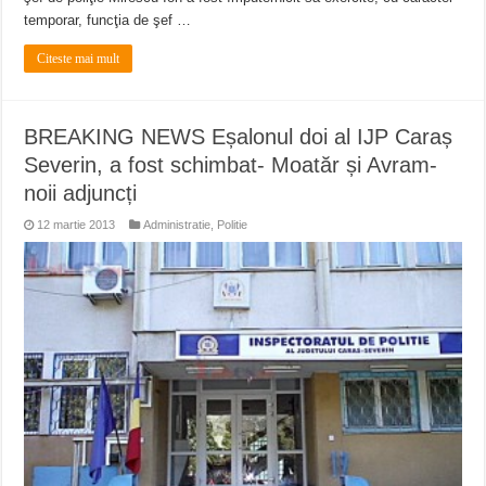
temporar, funcţia de şef …
Citeste mai mult
BREAKING NEWS Eșalonul doi al IJP Caraș
Severin, a fost schimbat- Moatăr și Avram-
noii adjuncți
12 martie 2013
Administratie
,
Politie