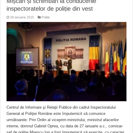
Mișcări și schimbări la conducerile
inspectoratelor de poliție din vest
28 ianuarie 2015
Politie
Centrul de Informare şi Relaţii Publice din cadrul Inspectoratului
General al Poliţiei Române este împuternicit să comunice
următoarele: Prin Ordin al viceprim-ministrului, ministrul afacerilor
interne, domnul Gabriel Oprea, cu data de 27 ianuarie a.c., comisar-
şef de poliţie Mirescu Ion a fost împuternicit să exercite, cu caracter