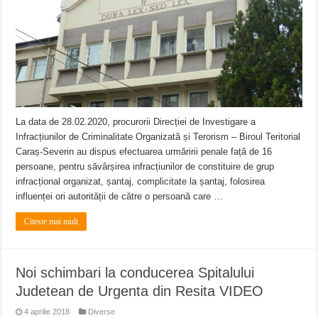
Miresme de lavandă, mentă și flori de vară și râsete de copii la Carașova VIDEO
ANUNȚ OPRIRE APĂ în Reșița – avarie – 04.08.2026 – str. Văliugului și Plasto
ANUNŢ OPRIRE APĂ în CARANSEBEȘ – 04.08.2026 – avarie – Calea Severinu
La data de 28.02.2020, procurorii Direcției de Investigare a
Infracțiunilor de Criminalitate Organizată și Terorism – Biroul Teritorial
Caraș-Severin au dispus efectuarea urmăririi penale față de 16
persoane, pentru săvârșirea infracțiunilor de constituire de grup
infracțional organizat, șantaj, complicitate la șantaj, folosirea
influenței ori autorității de către o persoană care …
Citeste mai mult
Noi schimbari la conducerea Spitalului
Judetean de Urgenta din Resita VIDEO
4 aprilie 2018
Diverse