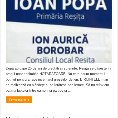
După aproape 26 de ani de greutăţi şi suferințe, Reşiţa se găseşte în
pragul unor schimbări HOTĂRÂTOARE. Nu este acum momentul
potrivit pentru a face inventarul greşelilor de ieri. BIRUINŢELE mari
se realizează cu blândeţe şi se întăresc prin iertare. Să nu reînviem
patima luptelor între oameni şi partide şi …
Citeste mai mult