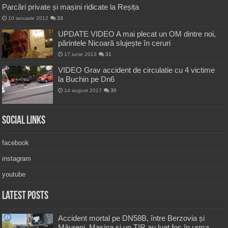
Parcări private și mașini ridicate la Reșița
10 ianuarie 2012
33
UPDATE VIDEO A mai plecat un OM dintre noi,
părintele Nicoară slujește în ceruri
17 iunie 2013
31
VIDEO Grav accident de circulatie cu 4 victime
la Buchin pe Dn6
14 august 2017
30
Social Links
facebook
instagram
youtube
Latest Posts
Accident mortal pe DN58B, între Berzovia și
Măureni. Mașina și un TIR au luat foc în urma