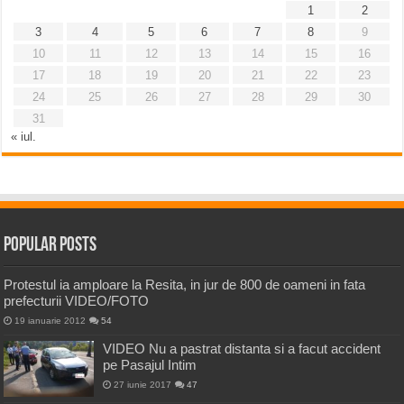
1
2
3
4
5
6
7
8
9
10
11
12
13
14
15
16
17
18
19
20
21
22
23
24
25
26
27
28
29
30
31
« iul.
Popular Posts
Protestul ia amploare la Resita, in jur de 800 de oameni in fata
prefecturii VIDEO/FOTO
19 ianuarie 2012
54
VIDEO Nu a pastrat distanta si a facut accident
pe Pasajul Intim
27 iunie 2017
47