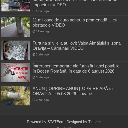
impactului VIDEO
5 ore ago
11 milioane de euro pentru o promenadă… cu
obstacole VIDEO
19 ore ago
Furtuna și vijelia au lovit Valea Almăjului și zona
Oravița – Cărbunari VIDEO
2 zile ago
Întreruperi temporare ale furnizării apei potabile
în Bocșa Română, în data de 6 august 2026
3 zile ago
ANUNŢ OPRIRE ANUNŢ OPRIRE APĂ în
ORAVIȚA – 05.08.2026 – avarie
3 zile ago
Powered by
STATEart
| Designed by
TieLabs