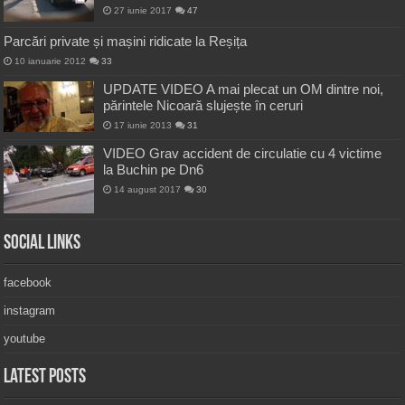
27 iunie 2017
47
Parcări private și mașini ridicate la Reșița
10 ianuarie 2012
33
UPDATE VIDEO A mai plecat un OM dintre noi,
părintele Nicoară slujește în ceruri
17 iunie 2013
31
VIDEO Grav accident de circulatie cu 4 victime
la Buchin pe Dn6
14 august 2017
30
Social Links
facebook
instagram
youtube
Latest Posts