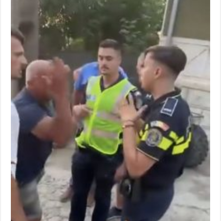
ANUNŢ OPRIRE ANUNŢ OPRIRE APĂ în ORAVIȚA – 05.08.2026 – avarie
Anunț important – Închidere temporară Podul de Piatră din Herculane
Ștrandul Termal Ring din Oravița – locul unde natura a ascuns un izvor de sănă