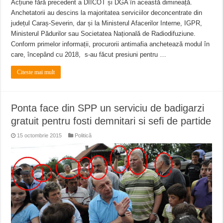
Acțiune fără precedent a DIICOT și DGA în această dimineață.
Anchetatorii au descins la majoritatea serviciilor deconcentrate din
județul Caraș-Severin, dar și la Ministerul Afacerilor Interne, IGPR,
Ministerul Pădurilor sau Societatea Națională de Radiodifuziune.
Conform primelor informații, procurorii antimafia anchetează modul în
care, începând cu 2018, s-au făcut presiuni pentru …
Citeste mai mult
Ponta face din SPP un serviciu de badigarzi
gratuit pentru fosti demnitari si sefi de partide
15 octombrie 2015
Politică