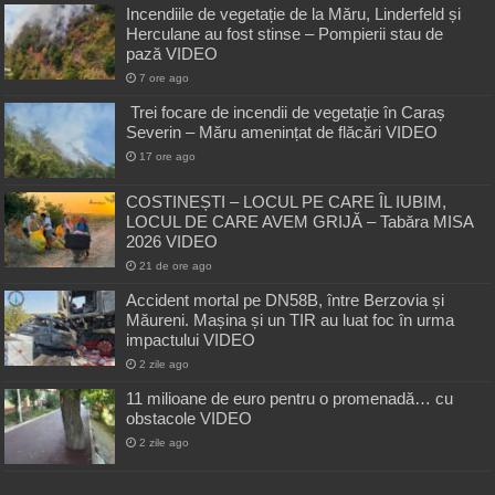
Incendiile de vegetație de la Măru, Linderfeld și
Herculane au fost stinse – Pompierii stau de
pază VIDEO
7 ore ago
Trei focare de incendii de vegetație în Caraș
Severin – Măru amenințat de flăcări VIDEO
17 ore ago
COSTINEȘTI – LOCUL PE CARE ÎL IUBIM,
LOCUL DE CARE AVEM GRIJĂ – Tabăra MISA
2026 VIDEO
21 de ore ago
Accident mortal pe DN58B, între Berzovia și
Măureni. Mașina și un TIR au luat foc în urma
impactului VIDEO
2 zile ago
11 milioane de euro pentru o promenadă… cu
obstacole VIDEO
2 zile ago