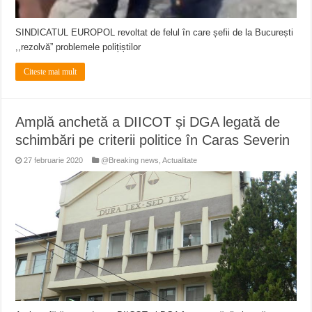
SINDICATUL EUROPOL revoltat de felul în care șefii de la București
,,rezolvă” problemele polițiștilor
Citeste mai mult
Amplă anchetă a DIICOT și DGA legată de
schimbări pe criterii politice în Caras Severin
27 februarie 2020
@Breaking news
,
Actualitate