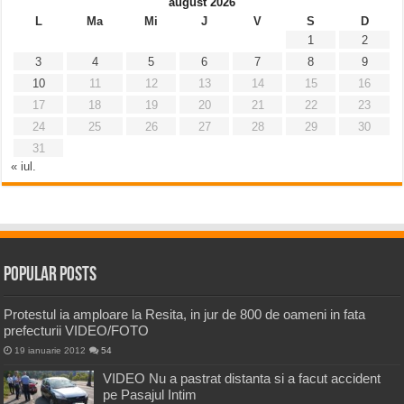
august 2026
L
Ma
Mi
J
V
S
D
1
2
3
4
5
6
7
8
9
10
11
12
13
14
15
16
17
18
19
20
21
22
23
24
25
26
27
28
29
30
31
« iul.
Popular Posts
Protestul ia amploare la Resita, in jur de 800 de oameni in fata
prefecturii VIDEO/FOTO
19 ianuarie 2012
54
VIDEO Nu a pastrat distanta si a facut accident
pe Pasajul Intim