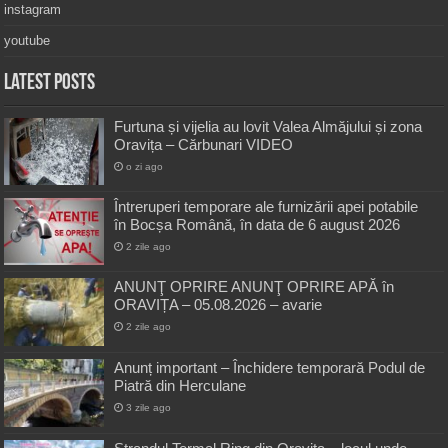
instagram
youtube
Latest Posts
Furtuna și vijelia au lovit Valea Almăjului și zona
Oravița – Cărbunari VIDEO
o zi ago
Întreruperi temporare ale furnizării apei potabile
în Bocșa Română, în data de 6 august 2026
2 zile ago
ANUNŢ OPRIRE ANUNŢ OPRIRE APĂ în
ORAVIȚA – 05.08.2026 – avarie
2 zile ago
Anunț important – Închidere temporară Podul de
Piatră din Herculane
3 zile ago