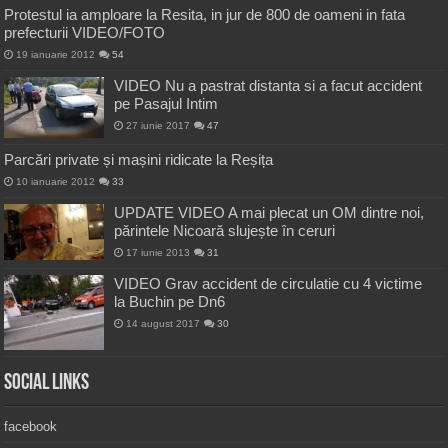
Protestul ia amploare la Resita, in jur de 800 de oameni in fata
prefecturii VIDEO/FOTO
19 ianuarie 2012
54
VIDEO Nu a pastrat distanta si a facut accident
pe Pasajul Intim
27 iunie 2017
47
Parcări private și mașini ridicate la Reșița
10 ianuarie 2012
33
UPDATE VIDEO A mai plecat un OM dintre noi,
părintele Nicoară slujește în ceruri
17 iunie 2013
31
VIDEO Grav accident de circulatie cu 4 victime
la Buchin pe Dn6
14 august 2017
30
Social Links
facebook