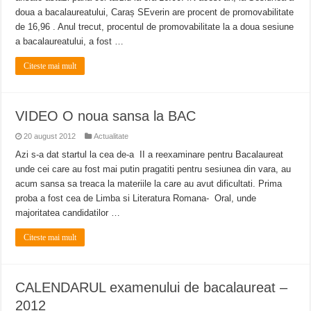
ANUNŢ OPRIRE APĂ în CARANSEBEȘ – 04.08.2026 – avarie – Calea Severinu
doua a bacalaureatului, Caraș SEverin are procent de promovabilitate
ANUNŢ OPRIRE APĂ în CARANSEBEȘ avarie
de 16,96 . Anul trecut, procentul de promovabilitate la a doua sesiune
a bacalaureatului, a fost …
ANUNȚ OPRIRE APĂ în Reșița, cartier Țerova – avarie – 04.08.2026
Citeste mai mult
VIDEO O noua sansa la BAC
20 august 2012
Actualitate
Azi s-a dat startul la cea de-a II a reexaminare pentru Bacalaureat
unde cei care au fost mai putin pragatiti pentru sesiunea din vara, au
acum sansa sa treaca la materiile la care au avut dificultati. Prima
proba a fost cea de Limba si Literatura Romana- Oral, unde
majoritatea candidatilor …
Citeste mai mult
CALENDARUL examenului de bacalaureat –
2012