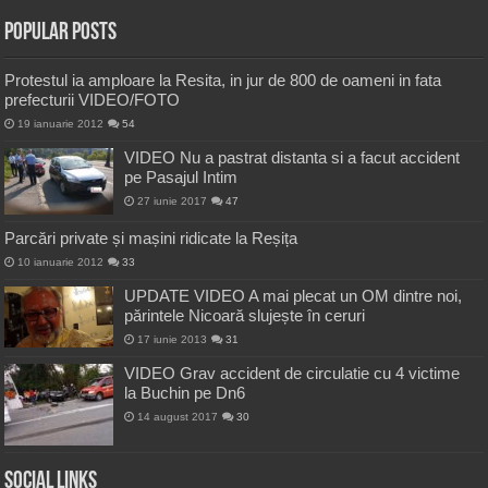
Popular Posts
Protestul ia amploare la Resita, in jur de 800 de oameni in fata
prefecturii VIDEO/FOTO
19 ianuarie 2012
54
VIDEO Nu a pastrat distanta si a facut accident
pe Pasajul Intim
27 iunie 2017
47
Parcări private și mașini ridicate la Reșița
10 ianuarie 2012
33
UPDATE VIDEO A mai plecat un OM dintre noi,
părintele Nicoară slujește în ceruri
17 iunie 2013
31
VIDEO Grav accident de circulatie cu 4 victime
la Buchin pe Dn6
14 august 2017
30
Social Links