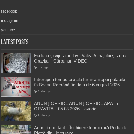
facebook
instagram
youtube
Latest Posts
Furtuna și vijelia au lovit Valea Almăjului și zona
Oravița – Cărbunari VIDEO
o zi ago
Întreruperi temporare ale furnizării apei potabile
în Bocșa Română, în data de 6 august 2026
2 zile ago
ANUNŢ OPRIRE ANUNŢ OPRIRE APĂ în
ORAVIȚA – 05.08.2026 – avarie
2 zile ago
Anunț important – Închidere temporară Podul de
Piatră din Herculane