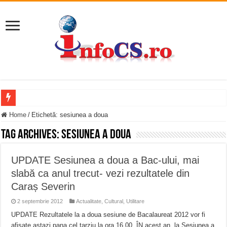
Furtuna și vijelia au lovit Valea Almăjului și zona Oravița – Cărbunari VIDEO
Home
/
Etichetă:
sesiunea a doua
Întreruperi temporare ale furnizării apei potabile în Bocșa Română, în data de 6 
Tag Archives:
sesiunea a doua
ANUNŢ OPRIRE ANUNŢ OPRIRE APĂ în ORAVIȚA – 05.08.2026 – avarie
UPDATE Sesiunea a doua a Bac-ului, mai
Anunț important – Închidere temporară Podul de Piatră din Herculane
slabă ca anul trecut- vezi rezultatele din
Ștrandul Termal Ring din Oravița – locul unde natura a ascuns un izvor de sănă
Caraș Severin
Miresme de lavandă, mentă și flori de vară și râsete de copii la Carașova VIDEO
2 septembrie 2012
Actualitate
,
Cultural
,
Utilitare
ANUNȚ OPRIRE APĂ în Reșița – avarie – 04.08.2026 – str. Văliugului și Plasto
UPDATE Rezultatele la a doua sesiune de Bacalaureat 2012 vor fi
afisate astazi pana cel tarziu la ora 16.00. ÎN acest an, la Sesiunea a