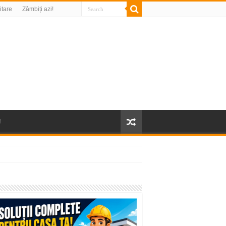
litare
Zâmbiți azi!
!