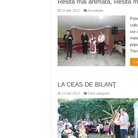
Resita mai animată, Resita mai
Ștrandul Termal Ring din Ora
13 iulie 2012
Actualitate
Miresme de lavandă, mentă și 
Prim
ANUNȚ OPRIRE APĂ în Reșița 
cult
vor 
ANUNŢ OPRIRE APĂ în CARAN
mete
popu
ANUNŢ OPRIRE APĂ în CA
Tric
Ci
LA CEAS DE BILANŢ
13 iulie 2012
Fără categorie