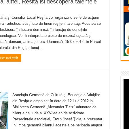
 altfel, Resita isi descopera talentele
vița – locul unde natura a ascuns un izvor de sănătate VIDEO
flori de vară și râsete de copii la Carașova VIDEO
ăria şi Consiliul Local Reşiţa vor organiza o serie de acţiuni
– avarie – 04.08.2026 – str. Văliugului și Plastomet
ural- artistice, susţinute de tineri reşiţeni talentaţi. Acestea se
desfăşura în fiecare duminică, în funcţie de condiţiile
SEBEȘ – 04.08.2026 – avarie – Calea Severinului
orologice. Vor fi interpretate piese de muzică uşoară şi
lară, dansuri, animaţie, etc. Duminică, 15.07.2012, în Parcul
RANSEBEȘ avarie
olorului din Reşiţa, Ionuţ …
teste mai mult
Asociaţia Germană de Cultură şi Educaţie a Adulţilor
din Reşiţa a organizat în data de 12 iulie 2012 la
Biblioteca Germană „Alexander Tietz” adunarea de
bilanţ a celui de al XXV-lea an de activitate.
Preşedintele asociaţiei, Erwin Josef Ţigla, a prezentat
în limba germană bilanţul acesteia pe perioada august