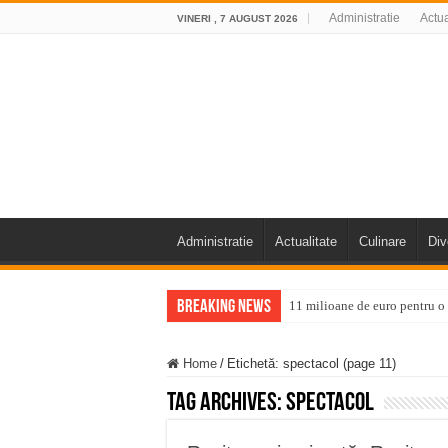
Administratie
Actua
VINERI , 7 AUGUST 2026
Administratie
Actualitate
Culinare
Div
Breaking News
11 milioane de euro pentru
Furtuna și vijelia au lovit V
Home
/
Etichetă:
spectacol
(page 11)
Întreruperi temporare ale fur
Tag Archives:
spectacol
ANUNŢ OPRIRE ANUNŢ OPRIR
Anunț important – Închidere 