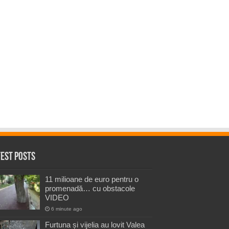
test Posts
11 milioane de euro pentru o
promenadă… cu obstacole
VIDEO
6 minute ago
Furtuna și vijelia au lovit Valea