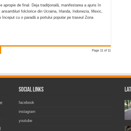
se apropie de final. Deja tradiţională, manifestarea a ajuns în
t ansambluri folclorice din Ucraina, Irlanda, Indonezia, Mexic,
au început cu o paradă a portului popular pe traseul Zona
Page 11 of 11
Social Links
La
de
facebook
instagram
youtube
l