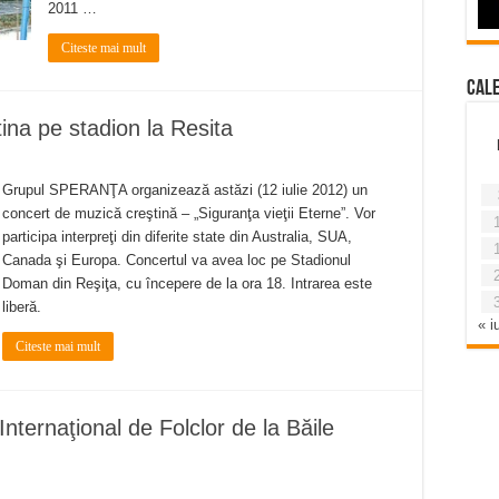
2011 …
Citeste mai mult
Cal
na pe stadion la Resita
Grupul SPERANŢA organizează astăzi (12 iulie 2012) un
concert de muzică creştină – „Siguranţa vieţii Eterne”. Vor
participa interpreţi din diferite state din Australia, SUA,
Canada şi Europa. Concertul va avea loc pe Stadionul
Doman din Reşiţa, cu începere de la ora 18. Intrarea este
liberă.
« iu
Citeste mai mult
ternaţional de Folclor de la Băile