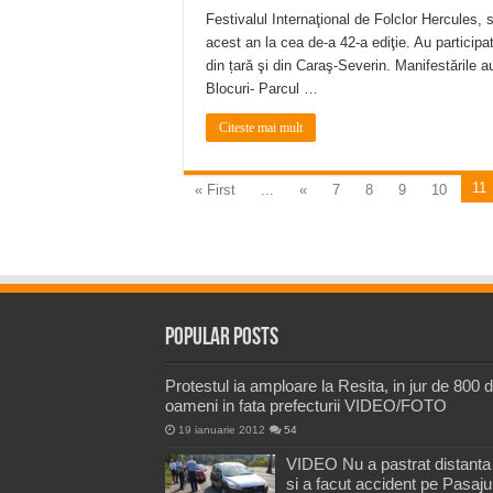
Festivalul Internaţional de Folclor Hercules, 
acest an la cea de-a 42-a ediţie. Au participa
din țară şi din Caraş-Severin. Manifestările 
Blocuri- Parcul …
Citeste mai mult
11
« First
...
«
7
8
9
10
Popular Posts
Protestul ia amploare la Resita, in jur de 800 
oameni in fata prefecturii VIDEO/FOTO
19 ianuarie 2012
54
VIDEO Nu a pastrat distanta
si a facut accident pe Pasaju