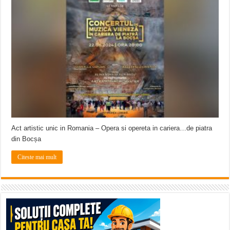
Act artistic unic in Romania – Opera si opereta in cariera…de piatra
din Bocșa
Citeste mai mult