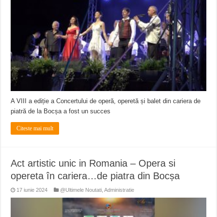
ANUNŢ OPRIRE APĂ în CARANSEBEȘ – 04.08.2026 – avarie – Calea Severinu
ANUNŢ OPRIRE APĂ în CARANSEBEȘ avarie
ANUNȚ OPRIRE APĂ în Reșița, cartier Țerova – avarie – 04.08.2026
A VIII a ediție a Concertului de operă, operetă și balet din cariera de
piatră de la Bocșa a fost un succes
Citeste mai mult
Act artistic unic in Romania – Opera si
opereta în cariera…de piatra din Bocșa
17 iunie 2024
@Ultimele Noutati
,
Administratie