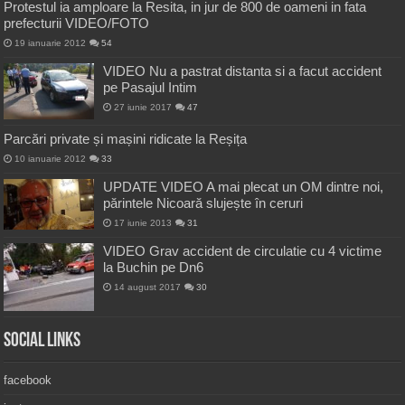
Protestul ia amploare la Resita, in jur de 800 de oameni in fata
prefecturii VIDEO/FOTO
19 ianuarie 2012
54
VIDEO Nu a pastrat distanta si a facut accident
pe Pasajul Intim
27 iunie 2017
47
Parcări private și mașini ridicate la Reșița
10 ianuarie 2012
33
UPDATE VIDEO A mai plecat un OM dintre noi,
părintele Nicoară slujește în ceruri
17 iunie 2013
31
VIDEO Grav accident de circulatie cu 4 victime
la Buchin pe Dn6
14 august 2017
30
Social Links
facebook