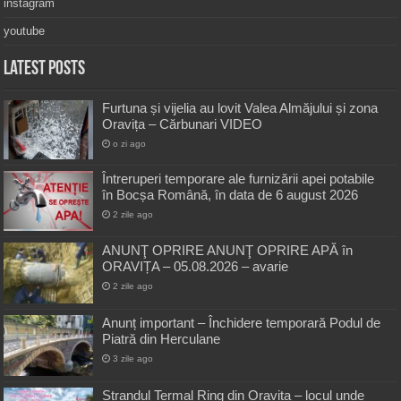
instagram
youtube
Latest Posts
Furtuna și vijelia au lovit Valea Almăjului și zona
Oravița – Cărbunari VIDEO
o zi ago
Întreruperi temporare ale furnizării apei potabile
în Bocșa Română, în data de 6 august 2026
2 zile ago
ANUNŢ OPRIRE ANUNŢ OPRIRE APĂ în
ORAVIȚA – 05.08.2026 – avarie
2 zile ago
Anunț important – Închidere temporară Podul de
Piatră din Herculane
3 zile ago
Ștrandul Termal Ring din Oravița – locul unde