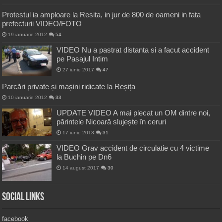
Protestul ia amploare la Resita, in jur de 800 de oameni in fata
prefecturii VIDEO/FOTO
19 ianuarie 2012
54
VIDEO Nu a pastrat distanta si a facut accident
pe Pasajul Intim
27 iunie 2017
47
Parcări private și mașini ridicate la Reșița
10 ianuarie 2012
33
UPDATE VIDEO A mai plecat un OM dintre noi,
părintele Nicoară slujește în ceruri
17 iunie 2013
31
VIDEO Grav accident de circulatie cu 4 victime
la Buchin pe Dn6
14 august 2017
30
Social Links
facebook