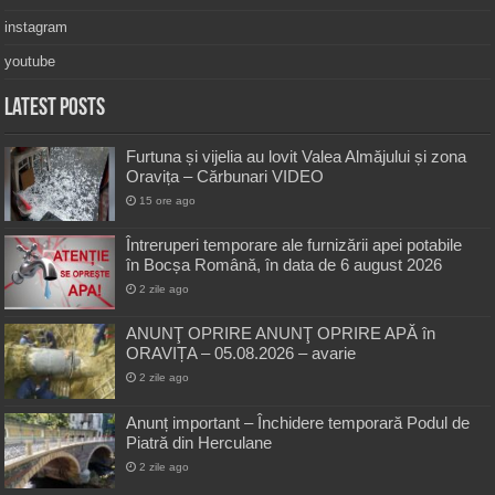
instagram
youtube
Latest Posts
Furtuna și vijelia au lovit Valea Almăjului și zona
Oravița – Cărbunari VIDEO
15 ore ago
Întreruperi temporare ale furnizării apei potabile
în Bocșa Română, în data de 6 august 2026
2 zile ago
ANUNŢ OPRIRE ANUNŢ OPRIRE APĂ în
ORAVIȚA – 05.08.2026 – avarie
2 zile ago
Anunț important – Închidere temporară Podul de
Piatră din Herculane
2 zile ago