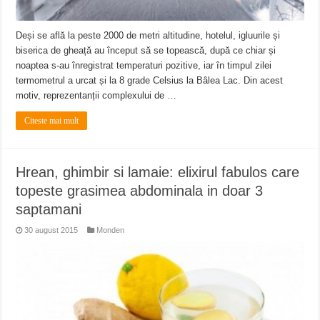
Deși se află la peste 2000 de metri altitudine, hotelul, igluurile și
biserica de gheață au început să se topească, după ce chiar și
noaptea s-au înregistrat temperaturi pozitive, iar în timpul zilei
termometrul a urcat și la 8 grade Celsius la Bâlea Lac. Din acest
motiv, reprezentanții complexului de …
Citeste mai mult
Hrean, ghimbir si lamaie: elixirul fabulos care
topeste grasimea abdominala in doar 3
saptamani
30 august 2015
Monden