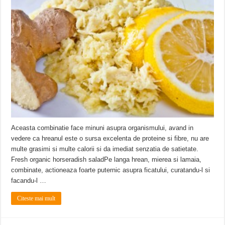
ANUNŢ OPRIRE APĂ în CARANSEBEȘ – 04.08.2026 – avarie – Calea Severinu
ANUNŢ OPRIRE APĂ în CARANSEBEȘ avarie
ANUNȚ OPRIRE APĂ în Reșița, cartier Țerova – avarie – 04.08.2026
Aceasta combinatie face minuni asupra organismului, avand in
vedere ca hreanul este o sursa excelenta de proteine si fibre, nu are
multe grasimi si multe calorii si da imediat senzatia de satietate.
Fresh organic horseradish saladPe langa hrean, mierea si lamaia,
combinate, actioneaza foarte puternic asupra ficatului, curatandu-l si
facandu-l …
Citeste mai mult