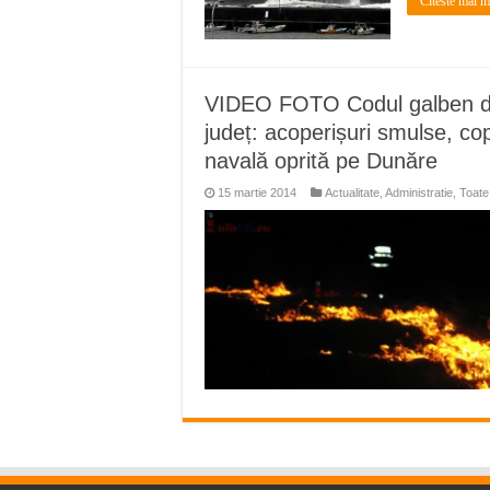
Citeste mai m
VIDEO FOTO Codul galben de 
județ: acoperișuri smulse, copa
navală oprită pe Dunăre
15 martie 2014
Actualitate
,
Administratie
,
Toate 