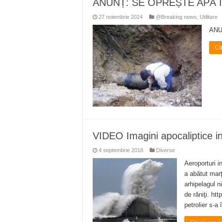
ANUNȚ: SE OPREȘTE APĂ ÎN
Miresme de lavandă, mentă și 
27 noiembrie 2024
@Breaking news
,
Utilitare
ANUNȚ OPRIRE APĂ în Reșița 
ANU
ANUNŢ OPRIRE APĂ în CARAN
Ci
ANUNŢ OPRIRE APĂ în CA
ANUNȚ OPRIRE APĂ în Reșița,
VIDEO Imagini apocaliptice i
4 septembrie 2018
Diverse
Aeroporturi i
a abătut marţ
arhipelagul n
de răniţi. h
petrolier s-a