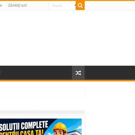
re
Zâmbiți azi!
!