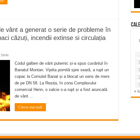
ult
Cal
vânt a generat o serie de probleme în
ci căzuți, incendii extinse si circulația
Stirile
Codul galben de vânt puternic și-a spus cuvântul în
Banatul Montan. Vijelia pornită spre seară, a rupt un
copac la Cornutel Banat și a blocat un sens de mers
de pe DN 58. La Reșița, în zona Complexului
comercial Henn, o salcie s-a rupt și a fost aruncată
« iu
de vânt …
Citeste mai mult