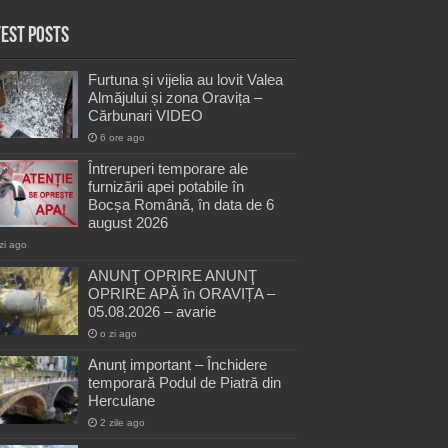
test Posts
Furtuna și vijelia au lovit Valea
Almăjului și zona Oravița –
Cărbunari VIDEO
6 ore ago
Întreruperi temporare ale
furnizării apei potabile în
Bocșa Română, în data de 6
august 2026
zi ago
ANUNŢ OPRIRE ANUNŢ
OPRIRE APĂ în ORAVIȚA –
05.08.2026 – avarie
o zi ago
Anunț important – Închidere
temporară Podul de Piatră din
Herculane
2 zile ago