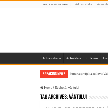
Administratie
Actualit
JOI , 6 AUGUST 2026
Administratie
Actualitate
Culinare
Div
Breaking News
Furtuna și vijelia au lovit V
Întreruperi temporare ale fur
Home
/
Etichetă:
vântului
ANUNŢ OPRIRE ANUNŢ OPRIR
Tag Archives:
vântului
Anunț important – Închidere 
Ștrandul Termal Ring din Ora