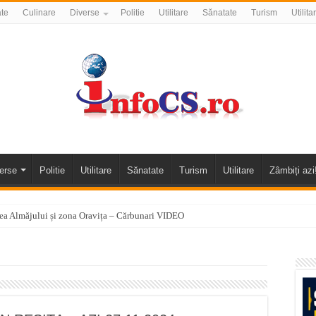
ate
Culinare
Diverse
Politie
Utilitare
Sănatate
Turism
Utilita
erse
Politie
Utilitare
Sănatate
Turism
Utilitare
Zâmbiți azi
alea Almăjului și zona Oravița – Cărbunari VIDEO
nizării apei potabile în Bocșa Română, în data de 6 august 2026
E APĂ în ORAVIȚA – 05.08.2026 – avarie
temporară Podul de Piatră din Herculane
vița – locul unde natura a ascuns un izvor de sănătate VIDEO