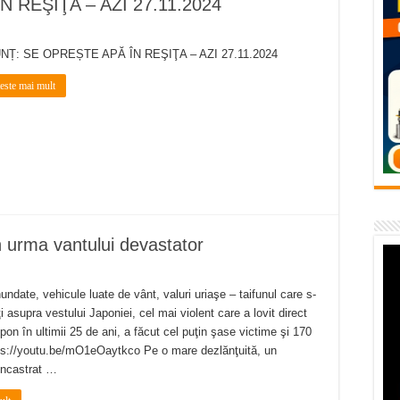
 REŞIŢA – AZI 27.11.2024
flori de vară și râsete de copii la Carașova VIDEO
– avarie – 04.08.2026 – str. Văliugului și Plastomet
NȚ: SE OPREȘTE APĂ ÎN REŞIŢA – AZI 27.11.2024
SEBEȘ – 04.08.2026 – avarie – Calea Severinului
teste mai mult
RANSEBEȘ avarie
 cartier Țerova – avarie – 04.08.2026
n urma vantului devastator
nundate, vehicule luate de vânt, valuri uriaşe – taifunul care s-
i asupra vestului Japoniei, cel mai violent care a lovit direct
ipon în ultimii 25 de ani, a făcut cel puţin şase victime şi 170
ttps://youtu.be/mO1eOaytkco Pe o mare dezlănţuită, un
 încastrat …