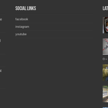
Social Links
La
de
facebook
instagram
youtube
l
o 
t