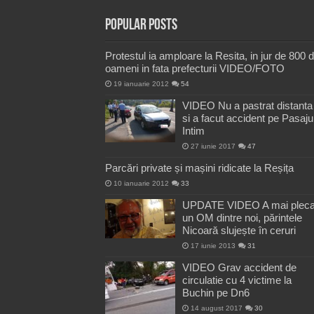
Popular Posts
Protestul ia amploare la Resita, in jur de 800 
oameni in fata prefecturii VIDEO/FOTO
19 ianuarie 2012
54
VIDEO Nu a pastrat distanta
si a facut accident pe Pasaju
Intim
27 iunie 2017
47
Parcări private și mașini ridicate la Reșița
10 ianuarie 2012
33
UPDATE VIDEO A mai pleca
un OM dintre noi, părintele
Nicoară slujește în ceruri
17 iunie 2013
31
VIDEO Grav accident de
circulatie cu 4 victime la
Buchin pe Dn6
14 august 2017
30