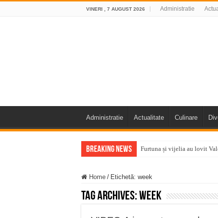
Administratie
Actua
VINERI , 7 AUGUST 2026
Administratie
Actualitate
Culinare
Div
Breaking News
Furtuna și vijelia au lovit V
Întreruperi temporare ale fur
Home
/
Etichetă:
week
ANUNŢ OPRIRE ANUNŢ OPRIR
Tag Archives:
week
Anunț important – Închidere 
Ștrandul Termal Ring din Ora