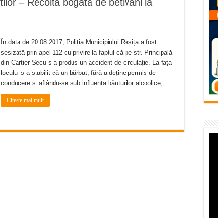
lor – Recolta bogata de betivani la
flori de vară și râsete de copii la Carașova VIDEO
– avarie – 04.08.2026 – str. Văliugului și Plastomet
SEBEȘ – 04.08.2026 – avarie – Calea Severinului
În data de 20.08.2017, Poliția Municipiului Reșița a fost
sesizată prin apel 112 cu privire la faptul că pe str. Principală
RANSEBEȘ avarie
din Cartier Secu s-a produs un accident de circulație. La fața
 cartier Țerova – avarie – 04.08.2026
locului s-a stabilit că un bărbat, fără a deține permis de
conducere și aflându-se sub influența băuturilor alcoolice, …
Citeste mai mult