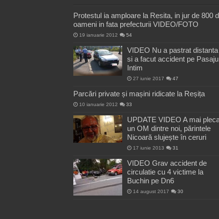
Protestul ia amploare la Resita, in jur de 800 
oameni in fata prefecturii VIDEO/FOTO
19 ianuarie 2012
54
VIDEO Nu a pastrat distanta
si a facut accident pe Pasaju
Intim
27 iunie 2017
47
Parcări private și mașini ridicate la Reșița
10 ianuarie 2012
33
UPDATE VIDEO A mai pleca
un OM dintre noi, părintele
Nicoară slujește în ceruri
17 iunie 2013
31
VIDEO Grav accident de
circulatie cu 4 victime la
Buchin pe Dn6
14 august 2017
30