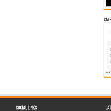
Cal
« iu
Social Links
La