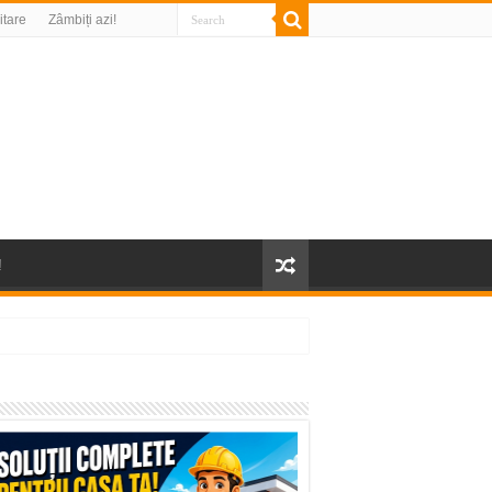
litare
Zâmbiți azi!
!