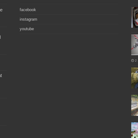
de
facebook
instagram
youtube
l
2 
t