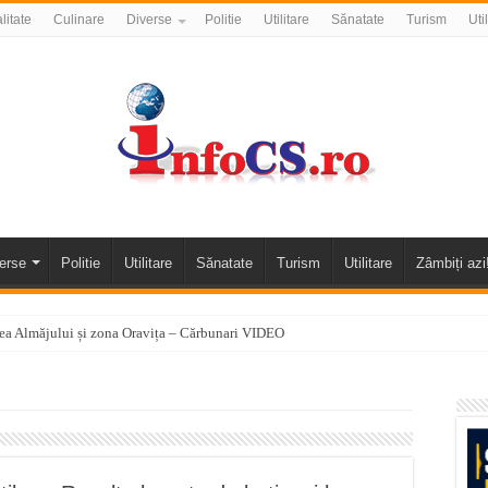
litate
Culinare
Diverse
Politie
Utilitare
Sănatate
Turism
Uti
erse
Politie
Utilitare
Sănatate
Turism
Utilitare
Zâmbiți azi
alea Almăjului și zona Oravița – Cărbunari VIDEO
nizării apei potabile în Bocșa Română, în data de 6 august 2026
E APĂ în ORAVIȚA – 05.08.2026 – avarie
temporară Podul de Piatră din Herculane
vița – locul unde natura a ascuns un izvor de sănătate VIDEO