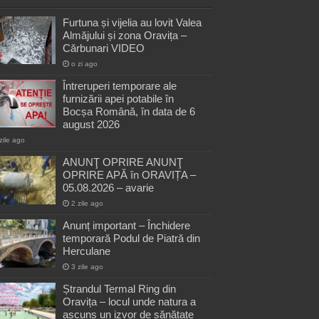
Furtuna și vijelia au lovit Valea
Almăjului și zona Oravița –
Cărbunari VIDEO
o zi ago
Întreruperi temporare ale
furnizării apei potabile în
Bocșa Română, în data de 6
august 2026
zile ago
ANUNŢ OPRIRE ANUNŢ
OPRIRE APĂ în ORAVIȚA –
05.08.2026 – avarie
2 zile ago
Anunț important – Închidere
temporară Podul de Piatră din
Herculane
3 zile ago
Ștrandul Termal Ring din
Oravița – locul unde natura a
ascuns un izvor de sănătate